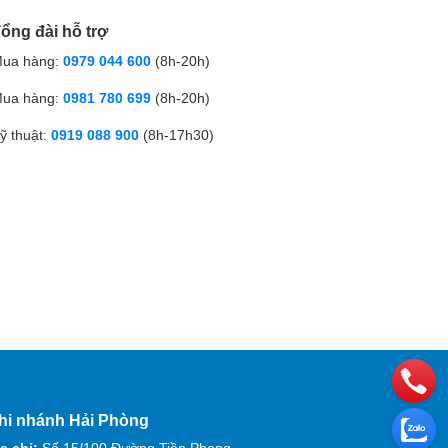
ổng đài hỗ trợ
ua hàng:
0979 044 600
(8h-20h)
ua hàng:
0981 780 699
(8h-20h)
ỹ thuật:
0919 088 900
(8h-17h30)
hi nhánh Hải Phòng
a chỉ:
Số 15/100 Đường Tiền Phong