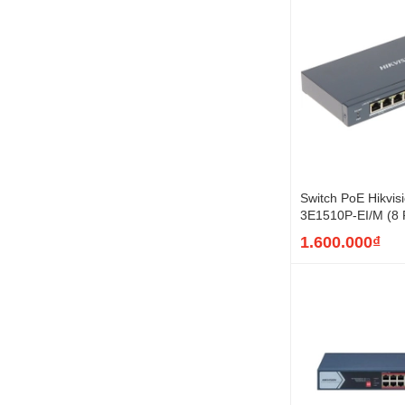
Switch PoE Hikvis
3E1510P-EI/M (8 P
uplink Gigabit, 60
1.600.000₫