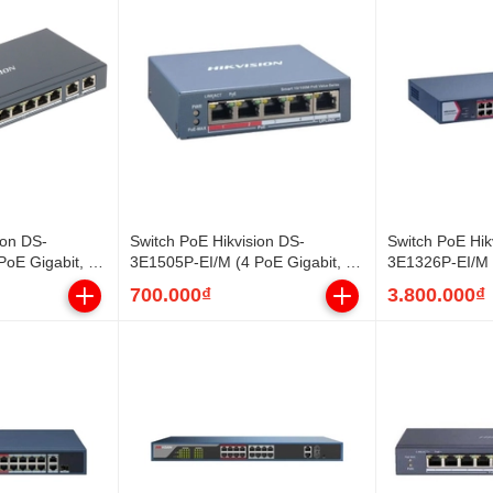
ion DS-
Switch PoE Hikvision DS-
Switch PoE Hik
oE Gigabit, 2
3E1505P-EI/M (4 PoE Gigabit, 1
3E1326P-EI/M (
W)
uplink Gigabit, 45W)
Gigabit, SFP, 
700.000₫
3.800.000₫