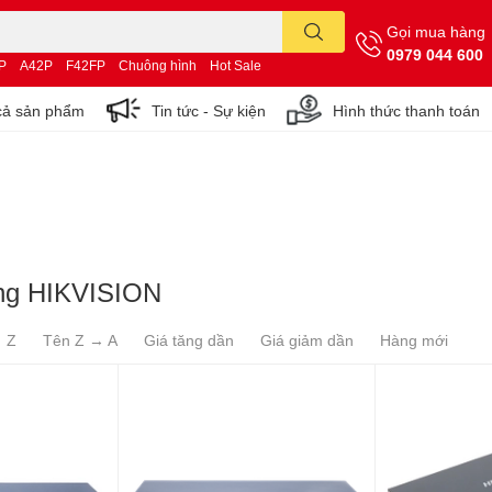
Gọi mua hàng
0979 044 600
P
A42P
F42FP
Chuông hình
Hot Sale
cả sản phẩm
Tin tức - Sự kiện
Hình thức thanh toán
ạng HIKVISION
→ Z
Tên Z → A
Giá tăng dần
Giá giảm dần
Hàng mới