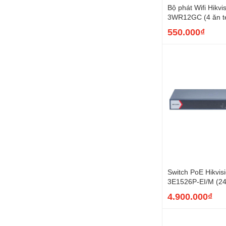
Bộ phát Wifi Hikvi
3WR12GC (4 ăn te
AC1200, 1 WAN + 
550.000₫
Switch PoE Hikvis
3E1526P-EI/M (24
uplink Gigabit, 1
4.900.000₫