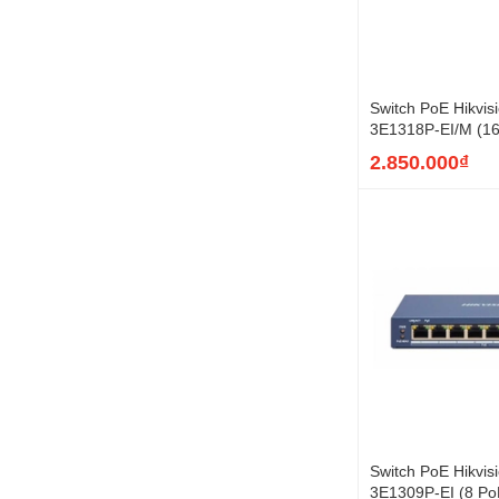
Switch PoE Hikvis
3E1318P-EI/M (16
Gigabit, SFP, 130
2.850.000₫
Switch PoE Hikvis
3E1309P-EI (8 PoE