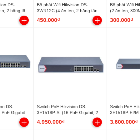
sion DS-
Bộ phát Wifi Hikvision DS-
Bộ phát Wifi 
n, 2 băng tần
3WR12C (4 ăn ten, 2 băng tần
(2 ăn ten, 300
3 LAN Gigabit)
AC1200, 1 WAN, 3 LAN)
LAN)
450.000₫
300.000₫
ion DS-
Switch PoE Hikvision DS-
Switch PoE Hik
 PoE Gigabit, 2
3E1518P-SI (16 PoE Gigabit, 2
3E1518P-EI/M (
 SFP, 230W)
SFP, 225W)
uplink Gigabit
4.950.000₫
3.600.000₫