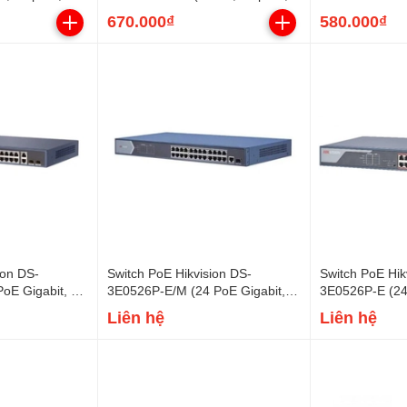
45W)
45W)
670.000₫
580.000₫
ion DS-
Switch PoE Hikvision DS-
Switch PoE Hik
oE Gigabit, 2
3E0526P-E/M (24 PoE Gigabit, 2
3E0526P-E (24 
 SFP, 225W)
SFP, 225W)
uplink Gigabit
Liên hệ
Liên hệ