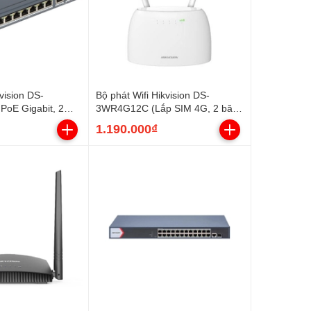
vision DS-
Bộ phát Wifi Hikvision DS-
PoE Gigabit, 2
3WR4G12C (Lắp SIM 4G, 2 băng
, 110W)
tần AC1200)
1.190.000₫