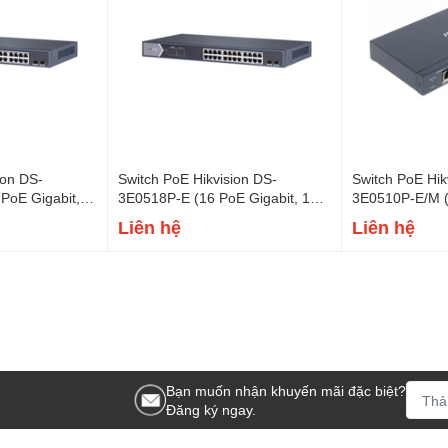
ion DS-
Switch PoE Hikvision DS-
Switch PoE Hik
PoE Gigabit, 2
3E0518P-E (16 PoE Gigabit, 1
3E0510P-E/M (
uplink Gigabit, 1 SFP, 230W)
uplink Gigabit,
Liên hệ
Liên hệ
Bạn muốn nhận khuyến mãi đặc biệt?
Đăng ký ngay.