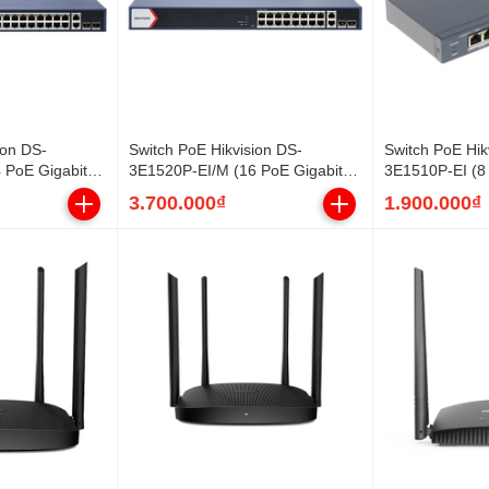
ion DS-
Switch PoE Hikvision DS-
Switch PoE Hik
 PoE Gigabit, 2
3E1520P-EI/M (16 PoE Gigabit, 2
3E1510P-EI (8 
 SFP, 230W)
uplink Gigabit, 2 SFP, 125W)
uplink Gigabit
3.700.000₫
1.900.000₫