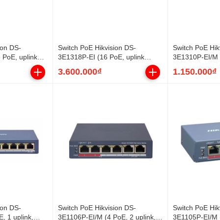
ion DS-
Switch PoE Hikvision DS-
Switch PoE Hik
 PoE, uplink
3E1318P-EI (16 PoE, uplink
3E1310P-EI/M (
W)
Gigabit, SFP, 230W)
Gigabit, 60W)
3.600.000₫
1.150.000₫
ion DS-
Switch PoE Hikvision DS-
Switch PoE Hik
, 1 uplink,
3E1106P-EI/M (4 PoE, 2 uplink,
3E1105P-EI/M (