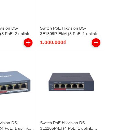
vision DS-
Switch PoE Hikvision DS-
8 PoE, 2 uplink
3E1309P-EI/M (8 PoE, 1 uplink
Gigabit, 60W)
1.000.000₫
vision DS-
Switch PoE Hikvision DS-
4 PoE, 1 uplink,
3E1105P-EI (4 PoE, 1 uplink,