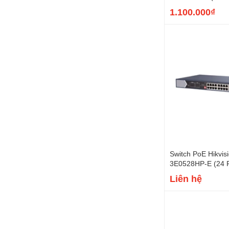
110W)
1.100.000₫
Switch PoE Hikvis
3E0528HP-E (24 P
uplink Gigabit, 2
Liên hệ