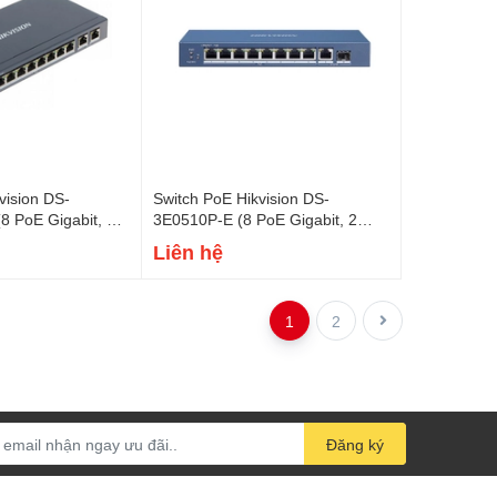
vision DS-
Switch PoE Hikvision DS-
8 PoE Gigabit, 2
3E0510P-E (8 PoE Gigabit, 2
 58W)
uplink Gigabit, 110W)
Liên hệ
1
2
Đăng ký