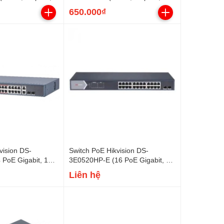
60W)
650.000₫
vision DS-
Switch PoE Hikvision DS-
PoE Gigabit, 1
3E0520HP-E (16 PoE Gigabit, 2
, 1 SFP, 370W)
uplink Gigabit, 2 SFP, 225W)
Liên hệ