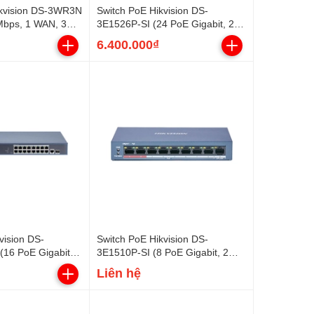
Hikvision DS-3WR3N
Switch PoE Hikvision DS-
Mbps, 1 WAN, 3
3E1526P-SI (24 PoE Gigabit, 2
SFP, 370W)
6.400.000₫
vision DS-
Switch PoE Hikvision DS-
16 PoE Gigabit, 2
3E1510P-SI (8 PoE Gigabit, 2
, 1 SFP, 130W)
SFP, 110W)
Liên hệ