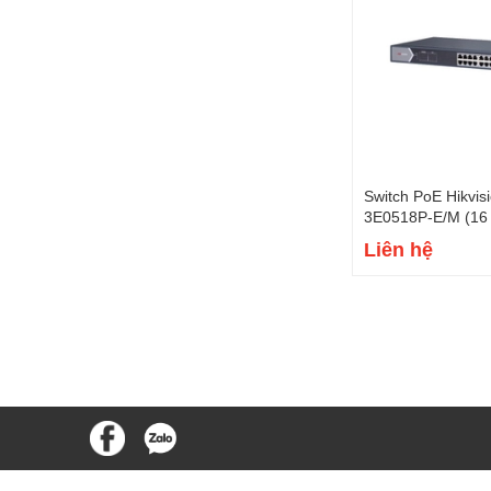
Switch PoE Hikvis
3E0518P-E/M (16 
SFP, 125W)
Liên hệ