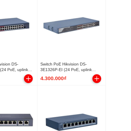
vision DS-
Switch PoE Hikvision DS-
24 PoE, uplink
3E1326P-EI (24 PoE, uplink
230W)
Gigabit, SFP, 370W)
4.300.000₫