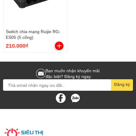
Switch chia mạng Ruijie RG-
ES05 (5 cổng)
210.000₫
Bạn muốn nhận khuyến mãi
đặc biệt? Đăng ký ngay.
Đăng ký