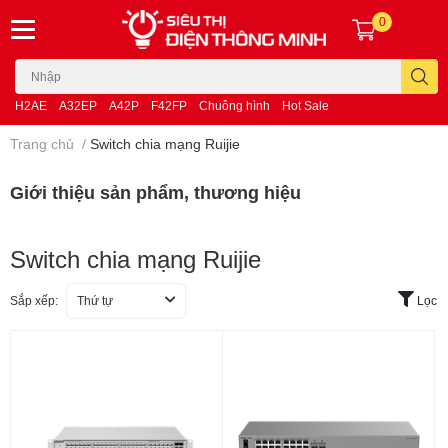
0
H2AE
A32EP
A42P
F42FP
Chuông hình
Hot Sale
Trang chủ
/
Switch chia mạng Ruijie
Giới thiệu sản phẩm, thương hiệu
Switch chia mạng Ruijie
Sắp xếp:
Thứ tự
Lọc