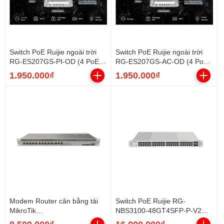
Switch PoE Ruijie ngoài trời
Switch PoE Ruijie ngoài trời
RG-ES207GS-PI-OD (4 PoE
RG-ES207GS-AC-OD (4 PoE
GE, 1 uplink GE, 2 SFP, 60W,
GE, 1 uplink GE, 2 SFP, 60W,
1.950.000₫
1.950.000₫
nguồn DC/POE)
nguồn AC)
Modem Router cân bằng tải
Switch PoE Ruijie RG-
MikroTik
NBS3100-48GT4SFP-P-V2
RB1100AHx4(RB1100x4) (500
(48 cổng PoE Gigabit, 4 SFP,