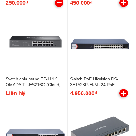
250.000₫
450.000₫
Switch chia mạng TP-LINK
Switch PoE Hikvision DS-
OMADA TL-ES216G (Cloud,
3E1528P-EI/M (24 PoE
16 cổng Gigabit)
Gigabit, 2 uplink Gigabit, 2
Liên hệ
4.950.000₫
SFP, 230W)