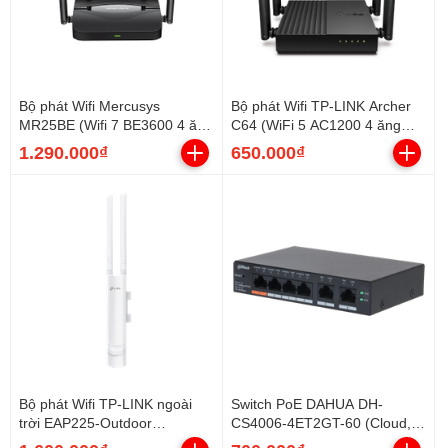
Bộ phát Wifi Mercusys
Bộ phát Wifi TP-LINK Archer
MR25BE (Wifi 7 BE3600 4 ăng
C64 (WiFi 5 AC1200 4 ăng
ten)
ten, 5 cổng Gigabit)
1.290.000₫
650.000₫
Bộ phát Wifi TP-LINK ngoài
Switch PoE DAHUA DH-
trời EAP225-Outdoor
CS4006-4ET2GT-60 (Cloud, 4
(AC1200, 2 băng tần)
PoE, 2 uplink, 60W)