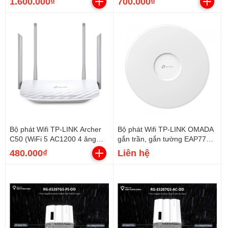
1.600.000₫
700.000₫
Bộ phát Wifi TP-LINK Archer
Bộ phát Wifi TP-LINK OMADA
C50 (WiFi 5 AC1200 4 ăng
gắn trần, gắn tường EAP772
ten)
(Wifi 7, BE11000, Lan 2.5GE)
480.000₫
Liên hệ