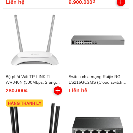
Liên hệ
9.900.000₫
Bộ phát Wifi TP-LINK TL-
Switch chia mạng Ruijie RG-
WR840N (300Mbps, 2 ăng
ES216GC2MS (Cloud switch
ten)
16 cổng Gigabit)
280.000₫
Liên hệ