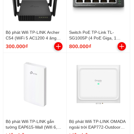
Bộ phát Wifi TP-LINK Archer
Switch PoE TP-Link TL-
C54 (WiFi 5 AC1200 4 ăng
SG1005P (4 PoE Giga, 1
ten) - Hàng thanh lý BH 3
Uplink Giga, 65W)
300.000₫
800.000₫
tháng
Bộ phát Wifi TP-LINK gắn
Bộ phát Wifi TP-LINK OMADA
tường EAP615-Wall (Wifi 6,
ngoài trời EAP772-Outdoor
AX1800)
(Wifi 7, BE11000, Lan 2.5GE)