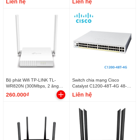
Liên hệ
Liên hệ
Bộ phát Wifi TP-LINK TL-
Switch chia mạng Cisco
WR820N (300Mbps, 2 ăng
Catalyst C1200-48T-4G 48-
ten)
Ports GE, 4 SFP Uplink
260.000₫
Liên hệ