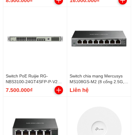
8.500.000₫
16.000.000₫
user)
370W)
Switch PoE Ruijie RG-
Switch chia mạng Mercusys
NBS3100-24GT4SFP-P-V2
MS108GS-M2 (8 cổng 2.5G,
(24 cổng PoE Gigabit, 4 SFP,
vỏ sắt)
7.500.000₫
Liên hệ
370W)