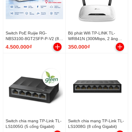
Switch PoE Ruijie RG-
Bộ phát Wifi TP-LINK TL-
NBS3100-8GT2SFP-P-V2 (8
WR841N (300Mbps, 2 ăng
cổng PoE Gigabit, 2 SFP,
ten)
4.500.000₫
350.000₫
125W)
Switch chia mạng TP-Link TL-
Switch chia mạng TP-Link TL-
LS1005G (5 cổng Gigabit)
LS1008G (8 cổng Gigabit)