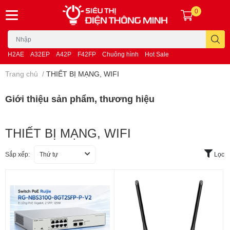
0
H2AE
A32EP
A42P
F42FP
Chuông hình
Hot Sale
Trang chủ
/
THIẾT BỊ MẠNG, WIFI
Giới thiệu sản phẩm, thương hiệu
THIẾT BỊ MẠNG, WIFI
Sắp xếp:
Thứ tự
Lọc