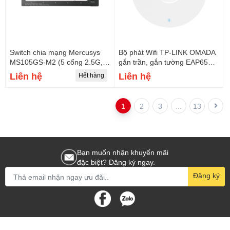
Switch chia mạng Mercusys
Bộ phát Wifi TP-LINK OMADA
MS105GS-M2 (5 cổng 2.5G,
gắn trần, gắn tường EAP653
vỏ sắt)
UR (Wifi 6, AX3000, Lan
Liên hệ
Liên hệ
Hết hàng
2.5GE)
1
2
3
...
13
Bạn muốn nhận khuyến mãi
đặc biệt? Đăng ký ngay.
Đăng ký