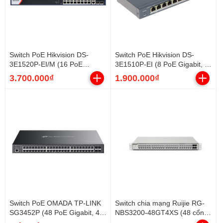
Switch PoE Hikvision DS-
Switch PoE Hikvision DS-
3E1520P-EI/M (16 PoE
3E1510P-EI (8 PoE Gigabit, 2
Gigabit, 2 uplink Gigabit, 2
uplink Gigabit, 110W)
3.700.000₫
1.900.000₫
SFP, 125W)
Switch PoE OMADA TP-LINK
Switch chia mạng Ruijie RG-
SG3452P (48 PoE Gigabit, 4
NBS3200-48GT4XS (48 cổng
SFP, 384W)
Gigabit, 4 cổng SFP)