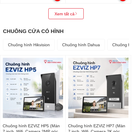
Xem tất cả
CHUÔNG CỬA CÓ HÌNH
Chuông hình Hikvision
Chuông hình Dahua
Chuông hì
Chuông hình EZVIZ HP5 (Màn
Chuông hình EZVIZ HP7 (Màn
7 inch, Wifi, Camera 2MP góc
7 inch, Wifi, Camera 2K góc