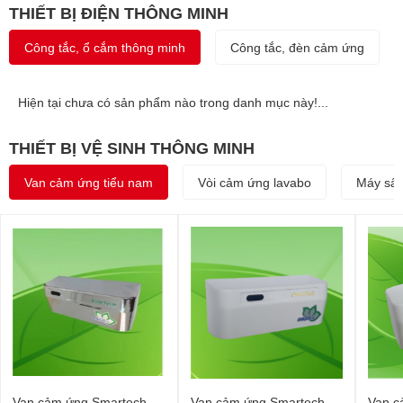
THIẾT BỊ ĐIỆN THÔNG MINH
Công tắc, ổ cắm thông minh
Công tắc, đèn cảm ứng
Hiện tại chưa có sản phẩm nào trong danh mục này!...
THIẾT BỊ VỆ SINH THÔNG MINH
Van cảm ứng tiểu nam
Vòi cảm ứng lavabo
Máy sấy
Van cảm ứng Smartech
Van cảm ứng Smartech
Van c