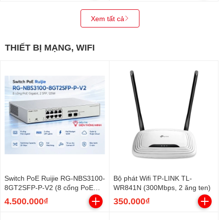
Xem tất cả
THIẾT BỊ MẠNG, WIFI
Switch PoE Ruijie RG-NBS3100-
Bộ phát Wifi TP-LINK TL-
8GT2SFP-P-V2 (8 cổng PoE
WR841N (300Mbps, 2 ăng ten)
Gigabit, 2 SFP, 125W)
4.500.000₫
350.000₫