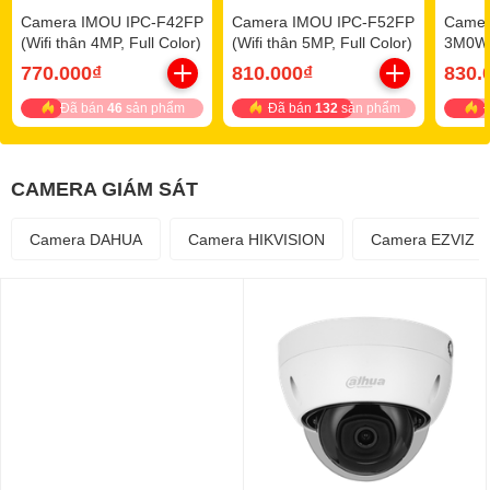
Camera IMOU IPC-F42FP
Camera IMOU IPC-F52FP
Camer
(Wifi thân 4MP, Full Color)
(Wifi thân 5MP, Full Color)
3M0WE
loa mi
770.000₫
810.000₫
830.
Đã bán
46
sản phẩm
Đã bán
132
sản phẩm
Đ
CAMERA GIÁM SÁT
Camera DAHUA
Camera HIKVISION
Camera EZVIZ