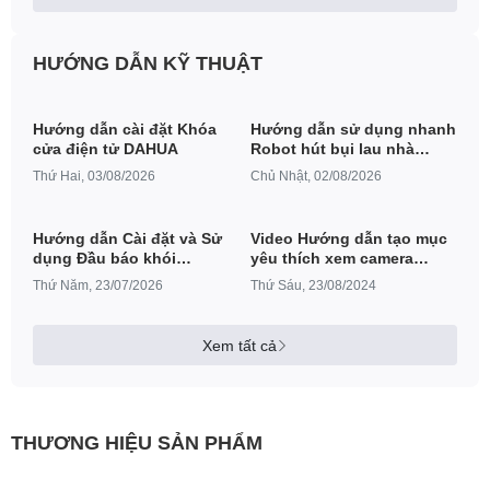
HƯỚNG DẪN KỸ THUẬT
Hướng dẫn cài đặt Khóa
Hướng dẫn sử dụng nhanh
cửa điện tử DAHUA
Robot hút bụi lau nhà
Xiaomi Vacuum E5
Thứ Hai, 03/08/2026
Chủ Nhật, 02/08/2026
Hướng dẫn Cài đặt và Sử
Video Hướng dẫn tạo mục
dụng Đầu báo khói
yêu thích xem camera
Hikvision Hikfire HF-S3E-R
DAHUA trên APP DMSS
Thứ Năm, 23/07/2026
Thứ Sáu, 23/08/2024
Xem tất cả
THƯƠNG HIỆU SẢN PHẨM