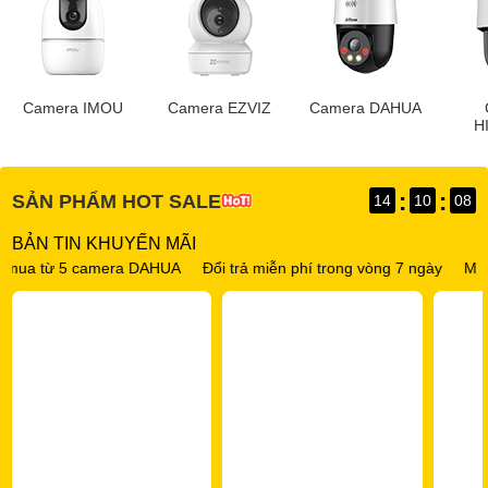
Camera IMOU
Camera EZVIZ
Camera DAHUA
H
:
:
SẢN PHẨM HOT SALE
14
10
07
BẢN TIN KHUYẾN MÃI
 5 camera DAHUA
Đổi trả miễn phí trong vòng 7 ngày
Miễn phí vận 