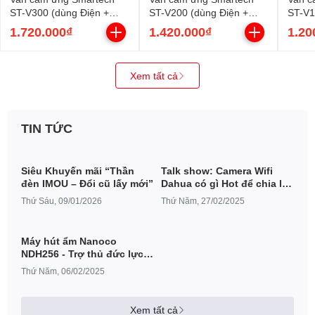
ST-V300 (dùng Điện +
ST-V200 (dùng Điện +
ST-V1
Pin)
Pin)
1.720.000₫
1.420.000₫
1.20
Xem tất cả
TIN TỨC
Siêu Khuyến mãi “Thần
Talk show: Camera Wifi
đèn IMOU – Đổi cũ lấy mới”
Dahua có gì Hot để chia lại
miếng bánh thị phần năm
Thứ Sáu, 09/01/2026
Thứ Năm, 27/02/2025
2025
Máy hút ẩm Nanoco
NDH256 - Trợ thủ đức lực
lúc giao mùa
Thứ Năm, 06/02/2025
Xem tất cả