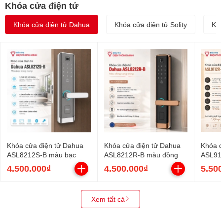
Khóa cửa điện tử
Khóa cửa điện tử Dahua
Khóa cửa điện tử Solity
Kh
Khóa cửa điện tử Dahua
Khóa cửa điện tử Dahua
Khóa 
ASL8212S-B màu bạc
ASL8212R-B màu đồng
ASL91
4.500.000₫
4.500.000₫
5.50
Xem tất cả