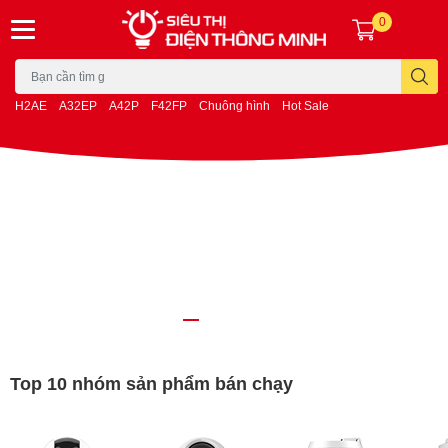
0
H2AE
A32EP
A42P
F42FP
Chuông hình
Hot Sale
Top 10 nhóm sản phẩm bán chạy