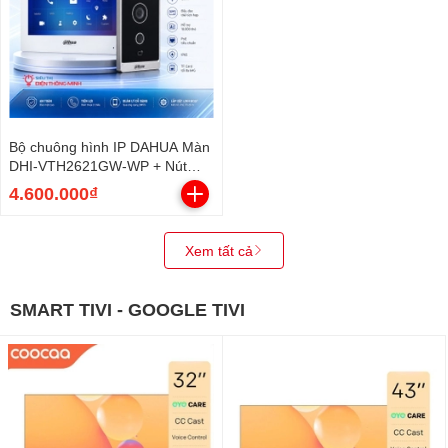
Bộ chuông hình IP DAHUA Màn
DHI-VTH2621GW-WP + Nút
DHI-VTO2211G-WP
4.600.000₫
Xem tất cả
SMART TIVI - GOOGLE TIVI