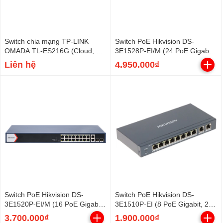
Switch chia mạng TP-LINK
Switch PoE Hikvision DS-
OMADA TL-ES216G (Cloud, 16
3E1528P-EI/M (24 PoE Gigabit,
cổng Gigabit)
2 uplink Gigabit, 2 SFP, 230W)
Liên hệ
4.950.000₫
Switch PoE Hikvision DS-
Switch PoE Hikvision DS-
3E1520P-EI/M (16 PoE Gigabit,
3E1510P-EI (8 PoE Gigabit, 2
2 uplink Gigabit, 2 SFP, 125W)
uplink Gigabit, 110W)
3.700.000₫
1.900.000₫