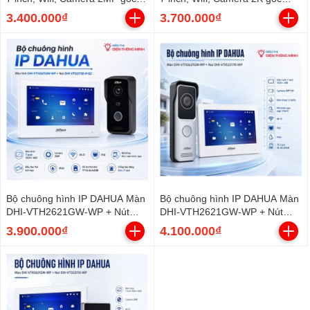
134°)
162°)
3.400.000₫
3.700.000₫
Bộ chuông hình IP DAHUA Màn
Bộ chuông hình IP DAHUA Màn
DHI-VTH2621GW-WP + Nút
DHI-VTH2621GW-WP + Nút
DHI-VTO2111D-P-S2
DHI-VTO2311R-WP
3.900.000₫
4.100.000₫