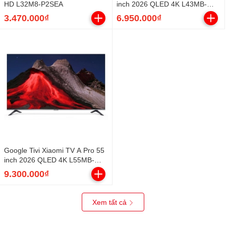
HD L32M8-P2SEA
inch 2026 QLED 4K L43MB-
APSEA
3.470.000₫
6.950.000₫
Google Tivi Xiaomi TV A Pro 55
inch 2026 QLED 4K L55MB-
APSEA
9.300.000₫
Xem tất cả