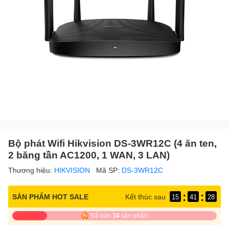
Bộ phát Wifi Hikvision DS-3WR12C (4 ăn ten,
2 băng tần AC1200, 1 WAN, 3 LAN)
Thương hiệu:
HIKVISION
Mã SP:
DS-3WR12C
:
:
SẢN PHẨM HOT SALE
Kết thúc sau
15
41
27
Đã bán
34
sản phẩm