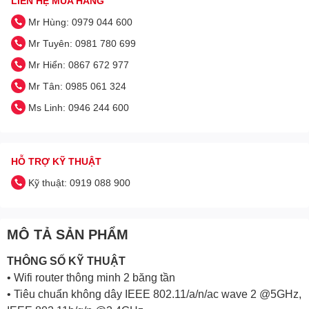
LIÊN HỆ MUA HÀNG
Mr Hùng: 0979 044 600
Mr Tuyên: 0981 780 699
Mr Hiển: 0867 672 977
Mr Tân: 0985 061 324
Ms Linh: 0946 244 600
HỖ TRỢ KỸ THUẬT
Kỹ thuật: 0919 088 900
MÔ TẢ SẢN PHẨM
THÔNG SỐ KỸ THUẬT
• Wifi router thông minh 2 băng tần
• Tiêu chuẩn không dây IEEE 802.11/a/n/ac wave 2 @5GHz,