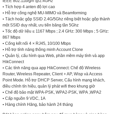
IEEE 802.11b/g/n @2.4GHz
• Tích hợp 4 anten độ lợi cao
• Hỗ trợ công nghệ MU-MIMO và Beamforming
• Tách hoặc gộp SSID 2.4G/5Ghz riêng biệt hoặc gộp thành
một SSID duy nhất, ưu tiên băng tần 5Ghz
• Tốc độ dữ liệu ≤ 1167 Mbps ; 2.4 GHz: 300 Mbps ; 5 GHz:
867 Mbps
• Cổng kết nối 4 × RJ45, 10/100 Mbps
• Hỗ trợ tính năng thông minh Account Clone
• Quản lý, cấu hình qua Web, phần mềm máy tính và app
HikConnect
• Các tính năng qua app HikConnect: Chế độ Wireless
Router, Wireless Repeater, Client + AP, Wisp và Access
Point Mode. Hỗ trợ DHCP Server, Cấu hình mạng khách,
điều chỉnh tín hiệu, quản lý phát wifi theo khung giờ
• Chế độ bảo mật WPA-PSK, WPA2-PSK, WPA ,WPA2
• Cấp nguồn 9 VDC, 1A
• Hàng chính Hãng, bảo hành 24 tháng