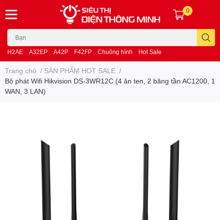
0
H2AE
A32EP
A42P
F42FP
Chuông hình
Hot Sale
Trang chủ
/
SẢN PHẨM HOT SALE
/
Bộ phát Wifi Hikvision DS-3WR12C (4 ăn ten, 2 băng tần AC1200, 1
WAN, 3 LAN)