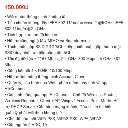
450.000₫
• Wifi router thông minh 2 băng tần
• Tiêu chuẩn không dây IEEE 802.11/a/n/ac wave 2 @5GHz, IEEE
802.11b/g/n @2.4GHz
• Tích hợp 4 anten độ lợi cao
• Hỗ trợ công nghệ MU-MIMO và Beamforming
• Tách hoặc gộp SSID 2.4G/5Ghz riêng biệt hoặc gộp thành một
SSID duy nhất, ưu tiên băng tần 5Ghz
• Tốc độ dữ liệu ≤ 1167 Mbps ; 2.4 GHz: 300 Mbps ; 5 GHz: 867
Mbps
• Cổng kết nối 4 × RJ45, 10/100 Mbps
• Hỗ trợ tính năng thông minh Account Clone
• Quản lý, cấu hình qua Web, phần mềm máy tính và app
HikConnect
• Các tính năng qua app HikConnect: Chế độ Wireless Router,
Wireless Repeater, Client + AP, Wisp và Access Point Mode. Hỗ
trợ DHCP Server, Cấu hình mạng khách, điều chỉnh tín hiệu,
quản lý phát wifi theo khung giờ
• Chế độ bảo mật WPA-PSK, WPA2-PSK, WPA ,WPA2
• Cấp nguồn 9 VDC, 1A