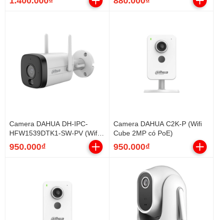
1.400.000₫
880.000₫
Camera DAHUA DH-IPC-
Camera DAHUA C2K-P (Wifi
HFW1539DTK1-SW-PV (Wifi
Cube 2MP có PoE)
Thân 5MP, loa mic, báo động)
950.000₫
950.000₫