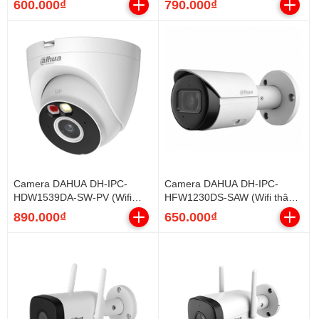
600.000₫
790.000₫
Camera DAHUA DH-IPC-
Camera DAHUA DH-IPC-
HDW1539DA-SW-PV (Wifi
HFW1230DS-SAW (Wifi thân
Dome 5MP, loa mic, báo động)
sắt 2MP liền Mic)
890.000₫
650.000₫