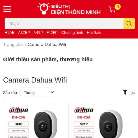
0
H2AE
A32EP
A42P
F42FP
Chuông hình
Hot Sale
Trang chủ
/
Camera Dahua Wifi
Giới thiệu sản phẩm, thương hiệu
Camera Dahua Wifi
Sắp xếp:
Thứ tự
Lọc