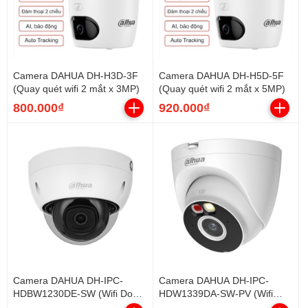
Camera DAHUA DH-H3D-3F
Camera DAHUA DH-H5D-5F
(Quay quét wifi 2 mắt x 3MP)
(Quay quét wifi 2 mắt x 5MP)
800.000₫
920.000₫
Camera DAHUA DH-IPC-
Camera DAHUA DH-IPC-
HDBW1230DE-SW (Wifi Dome
HDW1339DA-SW-PV (Wifi
sắt 2MP, góc rộng)
Dome 3MP, loa mic, báo động)