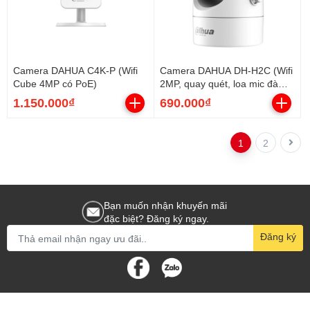
Camera DAHUA C4K-P (Wifi
Camera DAHUA DH-H2C (Wifi
Cube 4MP có PoE)
2MP, quay quét, loa mic đàm
thoại)
1.150.000₫
690.000₫
1
2
Bạn muốn nhận khuyến mãi
đặc biệt? Đăng ký ngay.
Đăng ký