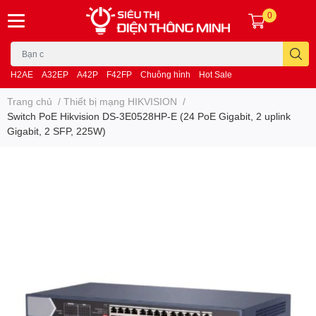
0
H2AE
A32EP
A42P
F42FP
Chuông hình
Hot Sale
Trang chủ
/
Thiết bị mạng HIKVISION
/
Switch PoE Hikvision DS-3E0528HP-E (24 PoE Gigabit, 2 uplink
Gigabit, 2 SFP, 225W)