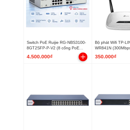
Switch PoE Ruijie RG-NBS3100-
Bộ phát Wifi TP-LI
8GT2SFP-P-V2 (8 cổng PoE
WR841N (300Mbps,
Gigabit, 2 SFP, 125W)
4.500.000₫
350.000₫