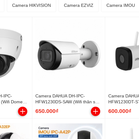
Camera HIKVISION
Camera EZVIZ
Camera IMOU
-IPC-
Camera DAHUA DH-IPC-
Camera DAHUA
(Wifi Dome
HFW1230DS-SAW (Wifi thân sắt
HFW1230DT-STW
2MP liền Mic)
2MP, Loa mic)
650.000₫
600.000₫