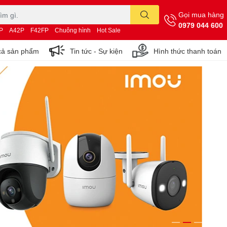
Gọi mua hàng
0979 044 600
P
A42P
F42FP
Chuông hình
Hot Sale
cả sản phẩm
Tin tức - Sự kiện
Hình thức thanh toán