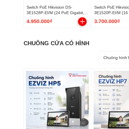
Switch PoE Hikvision DS-
Switch PoE Hikvisi
3E1528P-EI/M (24 PoE Gigabit, 2
3E1520P-EI/M (16 
uplink Gigabit, 2 SFP, 230W)
uplink Gigabit, 2 
4.950.000₫
3.700.000₫
CHUÔNG CỬA CÓ HÌNH
Chuông hình H