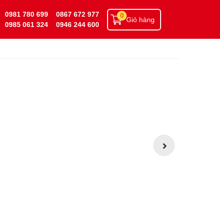
0981 780 699
0867 672 977
0
Giỏ hàng
0985 061 324
0946 244 600