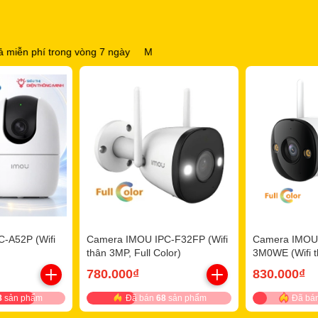
vòng 7 ngày
Miễn phí vận chuyển cho đơn hàng từ 2 triệu đồng
Tặ
-A52P (Wifi
Camera IMOU IPC-F32FP (Wifi
Camera IMOU
thân 3MP, Full Color)
3M0WE (Wifi t
báo động)
780.000₫
830.000₫
8
sản phẩm
Đã bán
68
sản phẩm
Đã bá