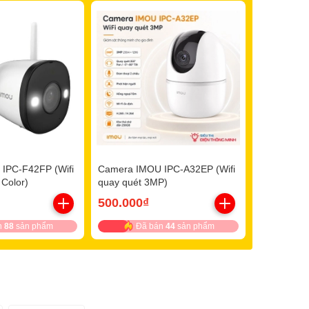
IPC-F42FP (Wifi
Camera IMOU IPC-A32EP (Wifi
 Color)
quay quét 3MP)
500.000₫
n
88
sản phẩm
Đã bán
44
sản phẩm