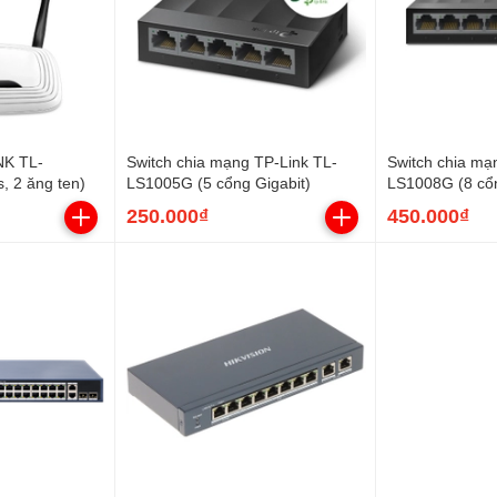
NK TL-
Switch chia mạng TP-Link TL-
Switch chia mạ
 2 ăng ten)
LS1005G (5 cổng Gigabit)
LS1008G (8 cổn
250.000₫
450.000₫