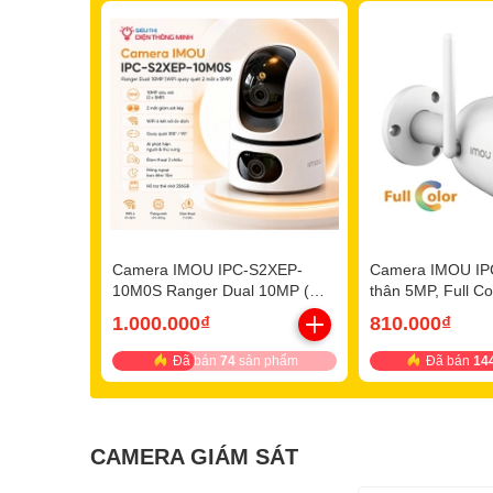
Camera IMOU IPC-S2XEP-
Camera IMOU IPC
10M0S Ranger Dual 10MP (Wifi
thân 5MP, Full Co
quay quét 2 mắt x 5MP)
1.000.000₫
810.000₫
Đã bán
74
sản phẩm
Đã bán
14
CAMERA GIÁM SÁT