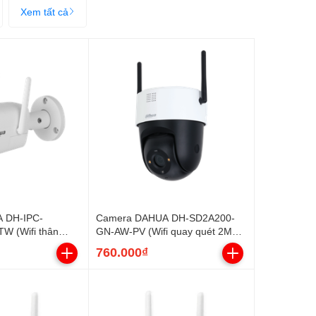
Xem tất cả
 DH-IPC-
Camera DAHUA DH-SD2A200-
 (Wifi thân
GN-AW-PV (Wifi quay quét 2MP)
+ Adapter
760.000₫