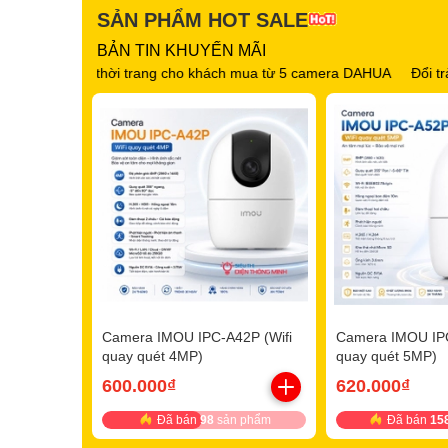
SẢN PHẨM HOT SALE
BẢN TIN KHUYẾN MÃI
i trang cho khách mua từ 5 camera DAHUA
Đổi trả miễn phí trong 
Camera IMOU IPC-A42P (Wifi
Camera IMOU IPC
quay quét 4MP)
quay quét 5MP)
600.000₫
620.000₫
Đã bán
98
sản phẩm
Đã bán
15