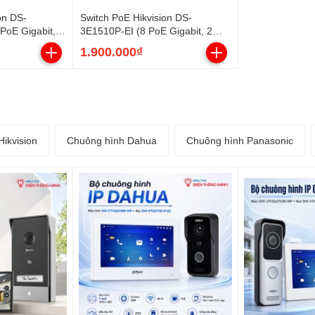
on DS-
Switch PoE Hikvision DS-
PoE Gigabit, 2
3E1510P-EI (8 PoE Gigabit, 2
SFP, 125W)
uplink Gigabit, 110W)
1.900.000₫
ikvision
Chuông hình Dahua
Chuông hình Panasonic