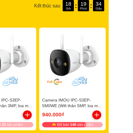
18
19
31
:
:
Kết thúc sau
Giờ
Phút
Giây
ng áo thun DAHUA thời trang cho khách mua từ 5 camera DAHUA
 IPC-S3EP-
Camera IMOU IPC-S3EP-
hân 3MP, loa mic,
5M0WE (Wifi thân 5MP, loa mic,
báo động)
940.000₫
n
20
sản phẩm
Đã bán
146
sản phẩm