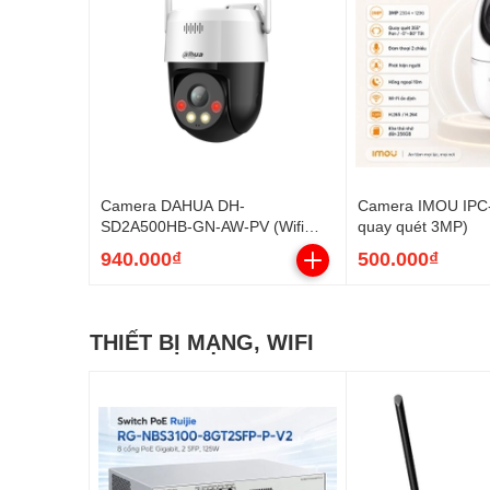
Camera DAHUA DH-
Camera IMOU IPC-
SD2A500HB-GN-AW-PV (Wifi
quay quét 3MP)
quay quét 5MP)
940.000₫
500.000₫
THIẾT BỊ MẠNG, WIFI