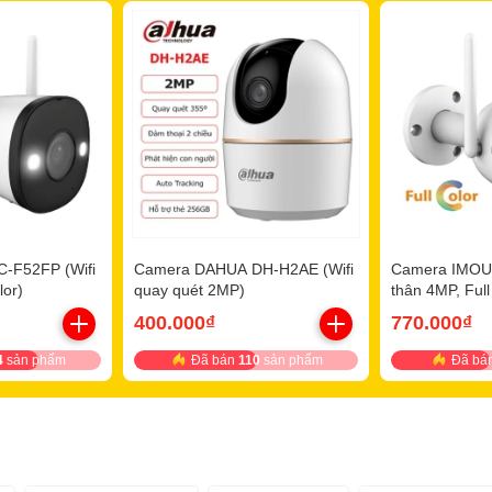
-F52FP (Wifi
Camera DAHUA DH-H2AE (Wifi
Camera IMOU 
lor)
quay quét 2MP)
thân 4MP, Full
400.000₫
770.000₫
4
sản phẩm
Đã bán
110
sản phẩm
Đã bá