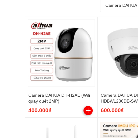
Camera DAHUA
Camera DAHUA DH-H2AE (Wifi
Camera DAHUA DH
quay quét 2MP)
HDBW1230DE-SW 
sắt 2MP, góc rộng)
400.000₫
600.000₫