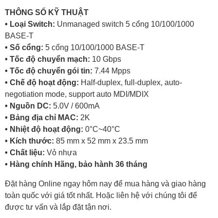
THÔNG SỐ KỸ THUẬT
• Loại Switch:
Unmanaged switch 5 cổng 10/100/1000
BASE-T
• Số cổng:
5 cổng 10/100/1000 BASE-T
• Tốc độ chuyển mạch:
10 Gbps
• Tốc độ chuyển gói tin:
7.44 Mpps
• Chế độ hoạt động:
Half-duplex, full-duplex, auto-
negotiation mode, support auto MDI/MDIX
• Nguồn DC:
5.0V / 600mA
• Bảng địa chỉ MAC:
2K
• Nhiệt độ hoạt động:
0°C~40°C
• Kích thước:
85 mm x 52 mm x 23.5 mm
• Chất liệu:
Vỏ nhựa
• Hàng chính Hãng, bảo hành 36 tháng
Đặt hàng Online ngay hôm nay để mua hàng và giao hàng
toàn quốc với giá tốt nhất. Hoặc liên hệ với chúng tôi để
được tư vấn và lắp đặt tận nơi.