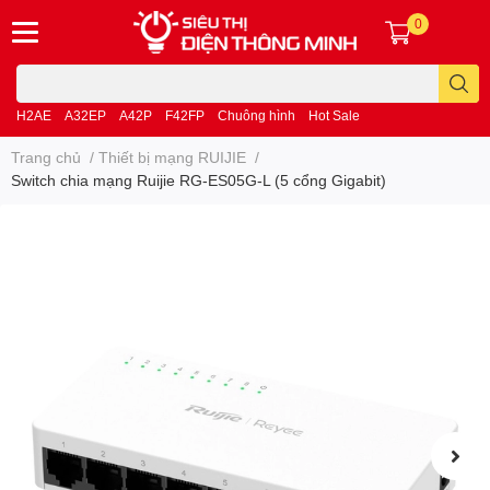
0
H2AE
A32EP
A42P
F42FP
Chuông hình
Hot Sale
Trang chủ
/
Thiết bị mạng RUIJIE
/
Switch chia mạng Ruijie RG-ES05G-L (5 cổng Gigabit)