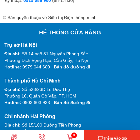
Kỹ thuật:
0919 088 900
(8h-17h30)
© Bản quyền thuộc về Siêu thị Điện thông minh
HỆ THỐNG CỬA HÀNG
Trụ sở Hà Nội
Địa chỉ:
Số 14 ngõ 81 Nguyễn Phong Sắc
Phường Dịch Vọng Hậu, Cầu Giấy, Hà Nội
Hotline:
0979 044 600
Bản đồ đường đi
Thành phố Hồ Chí Minh
Địa chỉ:
Số 523/23D Lê Đức Thọ
Phường 16, Quận Gò Vấp, TP. HCM
Hotline:
0903 603 933
Bản đồ đường đi
Chi nhánh Hải Phòng
Địa chỉ:
Số 15/100 Đường Tiền Phong
Phường Đằng Hải, Hải An, Hải Phòng
0
Hotline:
0975 912 768
Thêm vào giỏ