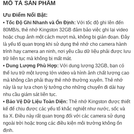
MÔ TẢ SẢN PHẨM
Ưu Điểm Nổi Bật:
• Tốc Độ Ghi Nhanh và Ổn Định:
Với tốc độ ghi lên đến
80MB/s, thẻ nhớ Kingston 32GB đảm bảo việc ghi lại video
hoặc chụp ảnh một cách mượt mà, không bị gián đoạn. Đây
là yếu tố quan trọng khi sử dụng thẻ nhớ cho camera hành
trình hay camera an ninh, nơi yêu cầu dữ liệu phải được lưu
trữ liên tục mà không bị mất mát.
• Dung Lượng Phù Hợp:
Với dung lượng 32GB, bạn có
thể lưu trữ một lượng lớn video và hình ảnh chất lượng cao
mà không cần phải thay thẻ nhớ thường xuyên. Thẻ nhớ
này là sự lựa chọn lý tưởng cho những chuyến đi dài hay
nhu cầu giám sát liên tục.
• Bảo Vệ Dữ Liệu Toàn Diện:
Thẻ nhớ Kingston được thiết
kế để chịu được các yếu tố khắc nghiệt như nước, sốc và
tia X. Điều này rất quan trọng đối với các camera sử dụng
ngoài trời hoặc trong các điều kiện môi trường không ổn
định.