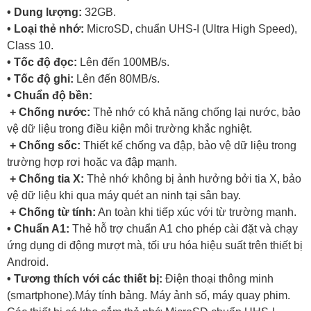
• Dung lượng:
32GB.
• Loại thẻ nhớ:
MicroSD, chuẩn UHS-I (Ultra High Speed),
Class 10.
• Tốc độ đọc:
Lên đến 100MB/s.
• Tốc độ ghi:
Lên đến 80MB/s.
• Chuẩn độ bền:
+ Chống nước:
Thẻ nhớ có khả năng chống lại nước, bảo
vệ dữ liệu trong điều kiện môi trường khắc nghiệt.
+ Chống sốc:
Thiết kế chống va đập, bảo vệ dữ liệu trong
trường hợp rơi hoặc va đập mạnh.
+ Chống tia X:
Thẻ nhớ không bị ảnh hưởng bởi tia X, bảo
vệ dữ liệu khi qua máy quét an ninh tại sân bay.
+ Chống từ tính:
An toàn khi tiếp xúc với từ trường mạnh.
• Chuẩn A1:
Thẻ hỗ trợ chuẩn A1 cho phép cài đặt và chạy
ứng dụng di động mượt mà, tối ưu hóa hiệu suất trên thiết bị
Android.
• Tương thích với các thiết bị:
Điện thoại thông minh
(smartphone).Máy tính bảng. Máy ảnh số, máy quay phim.