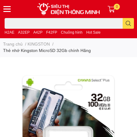
0
H2AE
A32EP
A42P
F42FP
Chuông hình
Hot Sale
Trang chủ
/
KINGSTON
/
Thẻ nhớ Kingston MicroSD 32Gb chính Hãng