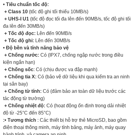
• Tiêu chuẩn tốc độ:
+
Class 10
(tốc độ ghi tối thiểu 10MB/s)
+ UHS-I U1
(tốc độ đọc tối đa lên đến 90MB/s, tốc độ ghi tối
đa lên đến 30MB/s)
+ Tốc độ đọc:
Lên đến 90MB/s
+ Tốc độ ghi:
Lên đến 30MB/s
• Độ bền và tính năng bảo vệ
+ Chống nước:
Có (IPX7, chống ngập nước trong điều
kiện ngắn hạn)
+ Chống sốc
: Có (chịu được va đập mạnh)
+ Chống tia X:
Có (bảo vệ dữ liệu khi qua kiểm tra an ninh
tại sân bay)
+ Chống từ tính:
Có (đảm bảo an toàn dữ liệu trước các
tác động từ trường)
+ Chống nhiệt độ:
Có (hoạt động ổn định trong dải nhiệt
độ từ -25°C đến 85°C)
:• Tương thích
: Các thiết bị hỗ trợ thẻ MicroSD, bao gồm
điện thoại thông minh, máy tính bảng, máy ảnh, máy quay
hành trình, và camera an ninh.