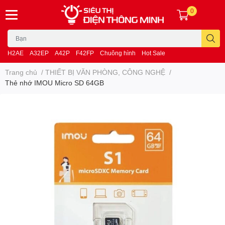
0
H2AE
A32EP
A42P
F42FP
Chuông hình
Hot Sale
Trang chủ
/
THIẾT BỊ VĂN PHÒNG, CÔNG NGHỆ
/
Thẻ nhớ IMOU Micro SD 64GB