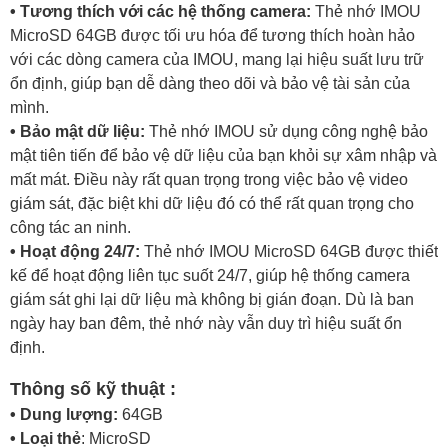
• Tương thích với các hệ thống camera:
Thẻ nhớ IMOU
MicroSD 64GB được tối ưu hóa để tương thích hoàn hảo
với các dòng camera của IMOU, mang lại hiệu suất lưu trữ
ổn định, giúp bạn dễ dàng theo dõi và bảo vệ tài sản của
mình.
• Bảo mật dữ liệu:
Thẻ nhớ IMOU sử dụng công nghệ bảo
mật tiên tiến để bảo vệ dữ liệu của bạn khỏi sự xâm nhập và
mất mát. Điều này rất quan trọng trong việc bảo vệ video
giám sát, đặc biệt khi dữ liệu đó có thể rất quan trọng cho
công tác an ninh.
• Hoạt động 24/7:
Thẻ nhớ IMOU MicroSD 64GB được thiết
kế để hoạt động liên tục suốt 24/7, giúp hệ thống camera
giám sát ghi lại dữ liệu mà không bị gián đoạn. Dù là ban
ngày hay ban đêm, thẻ nhớ này vẫn duy trì hiệu suất ổn
định.
Thông số kỹ thuật :
• Dung lượng:
64GB
• Loại thẻ
: MicroSD