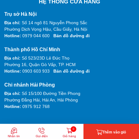
HỆ THỐNG CỬA HÀNG
Trụ sở Hà Nội
Địa chỉ:
Số 14 ngõ 81 Nguyễn Phong Sắc
Phường Dịch Vọng Hậu, Cầu Giấy, Hà Nội
Hotline:
0979 044 600
Bản đồ đường đi
Thành phố Hồ Chí Minh
Địa chỉ:
Số 523/23D Lê Đức Thọ
Phường 16, Quận Gò Vấp, TP. HCM
Hotline:
0903 603 933
Bản đồ đường đi
Chi nhánh Hải Phòng
Địa chỉ:
Số 15/100 Đường Tiền Phong
Phường Đằng Hải, Hải An, Hải Phòng
Hotline:
0975 912 768
0
Thêm vào giỏ
Nhắn tin
Gọi điện
Giỏ hàng