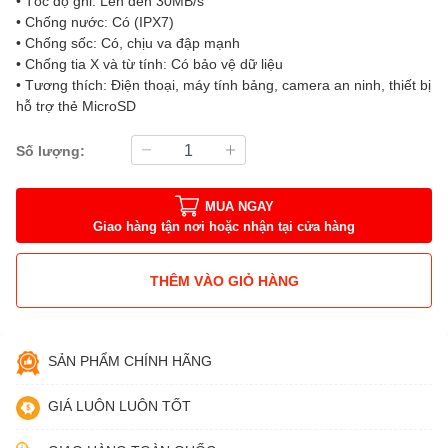
• Tốc độ ghi: Lên đến 30MB/s
• Chống nước: Có (IPX7)
• Chống sốc: Có, chịu va đập mạnh
• Chống tia X và từ tính: Có bảo vệ dữ liệu
• Tương thích: Điện thoại, máy tính bảng, camera an ninh, thiết bị
hỗ trợ thẻ MicroSD
Số lượng:
MUA NGAY
Giao hàng tận nơi hoặc nhận tại cửa hàng
THÊM VÀO GIỎ HÀNG
SẢN PHẨM CHÍNH HÃNG
GIÁ LUÔN LUÔN TỐT