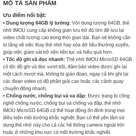
MÔ TẢ SẢN PHẨM
Ưu điểm nổi bật:
• Dung lượng 64GB lý tưởng:
Với dung lượng 64GB, thẻ
nhớ IMOU cung cấp không gian lưu trữ đủ lớn để lưu lại
video chất lượng cao trong thời gian dài. Bạn sẽ không cần
lo lắng về việc thay thẻ nhớ hay xóa dữ liệu thường xuyên,
giúp việc giám sát trở nên liên tục và hiệu quả hơn.
• Tốc độ ghi và đọc nhanh:
Thẻ nhớ IMOU MicroSD 64GB
có tốc độ ghi và đọc vượt trội, đảm bảo video được ghi lại
một cách mượt mà, không bị gián đoạn, ngay cả khi ghi lại
các đoạn video có độ phân giải cao hoặc các cảnh quay
chuyển động nhanh.
• Chống nước, chống bụi và va đập:
Được trang bị công
nghệ chống nước, chống bụi và chống va đập, thẻ nhớ
IMOU MicroSD 64GB có thể hoạt động ổn định trong mọi
điều kiện môi trường khắc nghiệt. Bạn có thể yên tâm sử
dụng thẻ nhớ này cho cả các hệ thống camera ngoài trời
hoặc ở những khu vực có môi trường khắc nghiệt.