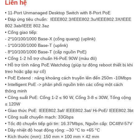
Liên hệ
• 11-Port Unmanaged Desktop Switch with 8-Port PoE
• Đáp ứng tiêu chuẩn: IEEE802.3/IEEE802.3u/IEEE802.3X/IEEE
802.3ab/IEEE 802.3az
• Cổng giao tiếp:
- 2*10/100/1000 Base-X (cổng quang) (uplink)
- 1*10/100/1000 Base-T (uplink)
- 8*10/100/1000 Base-T (cấp nguồn PoE)
• Cổng 1-2 hỗ trợ chuẩn Hi-PoE 90W (màu đỏ)
• Hỗ trợ tính năng PoE Watchdog (giúp tự động reboot thiết bị khi
treo hoặc gặp sự cố)
• PoE Extend : nâng khoảng cách truyền lên đến 250m -10Mbps
• Intelligent PoE -> phân phối nguồn trên các cổng một cách
thông minh
• Công suất PoE: Cổng 1-2 ≤ 90 W, Cổng 3-8 ≤ 30W, Tổng cộng
≤ 120W
• Giao thức PoE: IEEE802.3af/ IEEE802.3at/ Hi-PoE/ IEEE802.3bt
• Công suất chuyển mạch: 33Gbps
• Tốc độ chuyển tiếp gói tin: 16.37Mbps, Nguồn cấp: DC48V-57V
• Dãy nhiệt độ hoạt động rộng: –30 °C to +65 °C
• Kích thước (mm): 150 mm × 100 mm × 42 mm