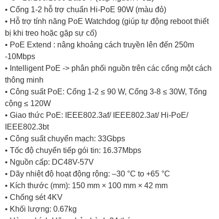
• Cổng 1-2 hỗ trợ chuẩn Hi-PoE 90W (màu đỏ)
• Hỗ trợ tính năng PoE Watchdog (giúp tự động reboot thiết
bị khi treo hoặc gặp sự cố)
• PoE Extend : nâng khoảng cách truyền lên đến 250m
-10Mbps
• Intelligent PoE -> phân phối nguồn trên các cổng một cách
thông minh
• Công suất PoE: Cổng 1-2 ≤ 90 W, Cổng 3-8 ≤ 30W, Tổng
cộng ≤ 120W
• Giao thức PoE: IEEE802.3af/ IEEE802.3at/ Hi-PoE/
IEEE802.3bt
• Công suất chuyển mạch: 33Gbps
• Tốc độ chuyển tiếp gói tin: 16.37Mbps
• Nguồn cấp: DC48V-57V
• Dãy nhiệt độ hoạt động rộng: –30 °C to +65 °C
• Kích thước (mm): 150 mm × 100 mm × 42 mm
• Chống sét 4KV
• Khối lượng: 0.67kg