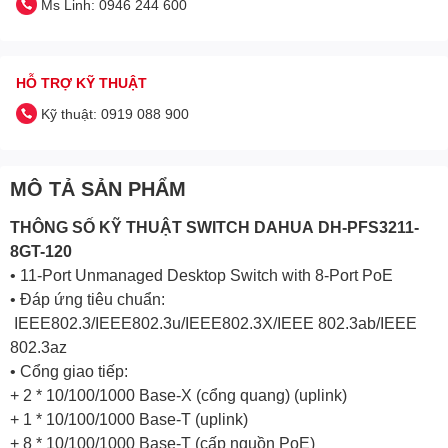
Ms Linh: 0946 244 600
HỖ TRỢ KỸ THUẬT
Kỹ thuật: 0919 088 900
MÔ TẢ SẢN PHẨM
THÔNG SỐ KỸ THUẬT SWITCH
DAHUA
DH-PFS3211-
8GT-120
• 11-Port Unmanaged Desktop Switch with 8-Port PoE
• Đáp ứng tiêu chuẩn:
IEEE802.3/IEEE802.3u/IEEE802.3X/IEEE 802.3ab/IEEE
802.3az
• Cổng giao tiếp:
+ 2 * 10/100/1000 Base-X (cổng quang) (uplink)
+ 1 * 10/100/1000 Base-T (uplink)
+ 8 * 10/100/1000 Base-T (cấp nguồn PoE)