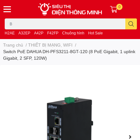
0
H2AE
A32EP
A42P
F42FP
Chuông hình
Hot Sale
Trang chủ
/
THIẾT BỊ MẠNG, WIFI
/
Switch PoE DAHUA DH-PFS3211-8GT-120 (8 PoE Gigabit, 1 uplink
Gigabit, 2 SFP, 120W)