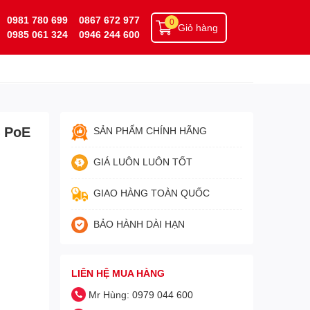
0981 780 699
0867 672 977
0
Giỏ hàng
0985 061 324
0946 244 600
4 PoE
SẢN PHẨM CHÍNH HÃNG
GIÁ LUÔN LUÔN TỐT
GIAO HÀNG TOÀN QUỐC
BẢO HÀNH DÀI HẠN
LIÊN HỆ MUA HÀNG
Mr Hùng: 0979 044 600