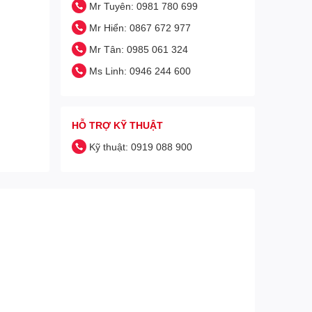
Mr Tuyên: 0981 780 699
Mr Hiển: 0867 672 977
Mr Tân: 0985 061 324
Ms Linh: 0946 244 600
HỖ TRỢ KỸ THUẬT
Kỹ thuật: 0919 088 900