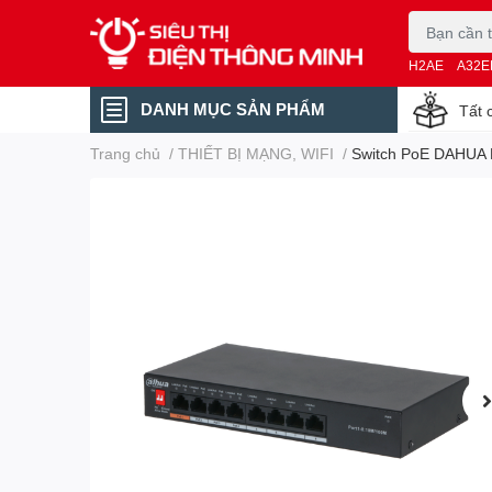
H2AE
A32E
DANH MỤC SẢN PHẨM
Tất 
Trang chủ
/
THIẾT BỊ MẠNG, WIFI
/
Switch PoE DAHUA D