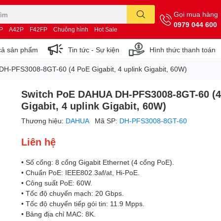
Gọi mua hàng
0979 044 600
P
A42P
F42FP
Chuông hình
Hot Sale
cả sản phẩm
Tin tức - Sự kiện
Hình thức thanh toán
H-PFS3008-8GT-60 (4 PoE Gigabit, 4 uplink Gigabit, 60W)
Switch PoE DAHUA DH-PFS3008-8GT-60 (
Gigabit, 4 uplink Gigabit, 60W)
Thương hiệu:
DAHUA
Mã SP:
DH-PFS3008-8GT-60
Liên hệ
• Số cổng: 8 cổng Gigabit Ethernet (4 cổng PoE).
• Chuẩn PoE: IEEE802.3af/at, Hi-PoE.
• Công suất PoE: 60W.
• Tốc độ chuyển mạch: 20 Gbps.
• Tốc độ chuyển tiếp gói tin: 11.9 Mpps.
• Bảng địa chỉ MAC: 8K.