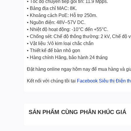
• Tốc độ chuyển tiếp gói tin: 11.9 Mpps.
• Bảng địa chỉ MAC: 8K.
• Khoảng cách PoE: Hỗ trợ 250m.
• Nguồn điện: 48V–57V DC.
• Nhiệt độ hoạt động: -10°C đến +55°C.
• Chống sét: Chế độ thông thường: 2 kV, Chế độ vi 
• Vật liệu :Vỏ kim loại chắc chắn
• Thiết kế để bàn nhỏ gọn
• Hàng chính Hãng, bảo hành 24 tháng
Đặt hàng online ngay hôm nay để mua hàng và giao 
Kết nối với chúng tôi tại
Facebook Siêu thị Điện t
SẢN PHẨM CÙNG PHÂN KHÚC GIÁ