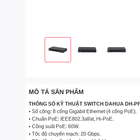
MÔ TẢ SẢN PHẨM
THÔNG SỐ KỸ THUẬT SWITCH
DAHUA
DH-PF
• Số cổng: 8 cổng Gigabit Ethernet (4 cổng PoE).
• Chuẩn PoE: IEEE802.3af/at, Hi-PoE.
• Công suất PoE: 60W.
• Tốc độ chuyển mạch: 20 Gbps.