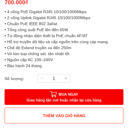
700.000₫
• 4 cổng PoE Gigabit RJ45 10/100/1000Mbps
• 2 cổng Uplink Gigabit RJ45 10/100/1000Mbps
• Chuẩn PoE IEEE 802.3af/at
• Tổng công suất PoE lên đến 65W
• Tự động nhận diện thiết bị PoE chuẩn AF/AT
• Hỗ trợ truyền dữ liệu và cấp nguồn trên cùng cáp mạng
• Chế độ Extend truyền xa đến 250m
• Vỏ kim loại chống sét, tản nhiệt tốt
• Nguồn cấp AC 100–240V
• Bảo hành 24 tháng
Số lượng:
MUA NGAY
Giao hàng tận nơi hoặc nhận tại cửa hàng
THÊM VÀO GIỎ HÀNG