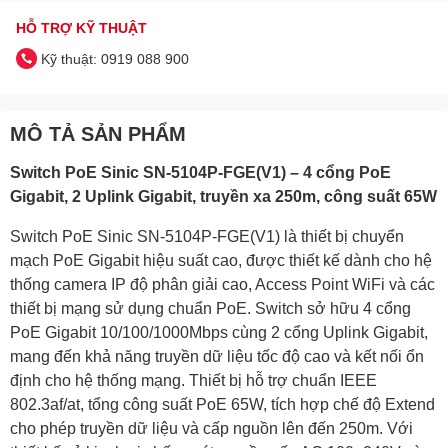
HỖ TRỢ KỸ THUẬT
Kỹ thuật: 0919 088 900
MÔ TẢ SẢN PHẨM
Switch PoE Sinic SN-5104P-FGE(V1) – 4 cổng PoE
Gigabit, 2 Uplink Gigabit, truyền xa 250m, công suất 65W
Switch PoE Sinic SN-5104P-FGE(V1) là thiết bị chuyển
mạch PoE Gigabit hiệu suất cao, được thiết kế dành cho hệ
thống camera IP độ phân giải cao, Access Point WiFi và các
thiết bị mạng sử dụng chuẩn PoE. Switch sở hữu 4 cổng
PoE Gigabit 10/100/1000Mbps cùng 2 cổng Uplink Gigabit,
mang đến khả năng truyền dữ liệu tốc độ cao và kết nối ổn
định cho hệ thống mạng. Thiết bị hỗ trợ chuẩn IEEE
802.3af/at, tổng công suất PoE 65W, tích hợp chế độ Extend
cho phép truyền dữ liệu và cấp nguồn lên đến 250m. Với