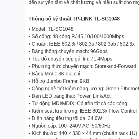
đến sự yên tâm về chất lượng và hiệu suất cho mọ
Thông số kỹ thuật TP-LINK TL-SG1048
• Model: TL-SG1048
• Số cổng: 48 cổng RJ45 10/100/1000Mbps
• Chuẩn: IEEE 802.3i / 802.3u / 802.3ab / 802.3x
• Băng thông chuyển mạch: 96Gbps
• Tốc độ chuyển tiếp gói tin: 71.4Mpps
• Phương thức chuyển mạch: Store-and-Forward
• Bảng MAC: 8K địa chỉ
• Hỗ trợ Jumbo Frame: 9KB
• Công nghệ tiết kiệm năng lượng: Green Etherne
• Đèn LED trạng thái: Power, Link/Act
• Tự động MDI/MDIX: Có trên tất cả các cổng
• Kiểm soát lưu lượng: IEEE 802.3x Flow Control
• Điện năng tiêu thụ tối đa: 34.6W
• Nguồn cấp: 100–240V AC, 50/60Hz
• Kích thước: 440 × 330 × 44 mm (chuẩn rack 1U)