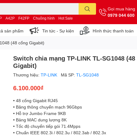
Gọi mua hàng
0979 044 600
P
A42P
F42FP
Chuông hình
Hot Sale
cả sản phẩm
Tin tức - Sự kiện
Hình thức thanh toán
048 (48 cổng Gigabit)
Switch chia mạng TP-LINK TL-SG1048 (48
Gigabit)
Thương hiệu:
TP-LINK
Mã SP:
TL-SG1048
6.100.000₫
• 48 cổng Gigabit RJ45
• Băng thông chuyển mạch 96Gbps
• Hỗ trợ Jumbo Frame 9KB
• Bảng MAC dung lượng 8K
• Tốc độ chuyển tiếp gói 71.4Mpps
• Chuẩn IEEE 802.3i / 802.3u / 802.3ab / 802.3x