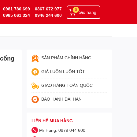
0981 780 699
0867 672 977
0
Giỏ hàng
0985 061 324
0946 244 600
 cổng
SẢN PHẨM CHÍNH HÃNG
GIÁ LUÔN LUÔN TỐT
GIAO HÀNG TOÀN QUỐC
BẢO HÀNH DÀI HẠN
LIÊN HỆ MUA HÀNG
Mr Hùng: 0979 044 600