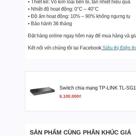
• Thiết kế: Vỏ kim loại bền bỉ, tản nhiệt hiệu quả
• Nhiệt độ hoạt động: 0°C – 40°C
• Độ ẩm hoạt động: 10% – 90% không ngưng tụ
• Bảo hành 36 tháng
Đặt hàng online ngay hôm nay để mua hàng và gia
Kết nối với chúng tôi tại Facebook
Siêu thị Điện t
Switch chia mạng TP-LINK TL-SG1
Gigabit)
6.100.000₫
SẢN PHẨM CÙNG PHÂN KHÚC GIÁ