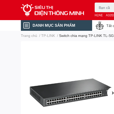
H2AE
A32E
DANH MỤC SẢN PHẨM
Tất 
Trang chủ
/
TP-LINK
/
Switch chia mạng TP-LINK TL-SG1