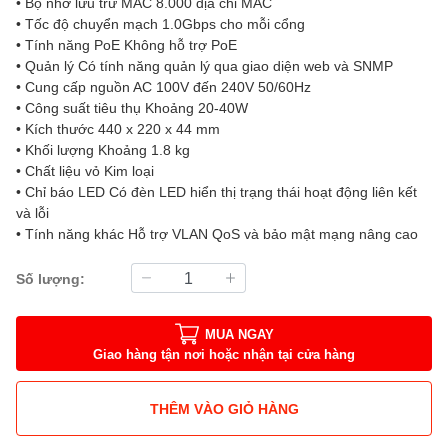
• Bộ nhớ lưu trữ MAC 8.000 địa chỉ MAC
• Tốc độ chuyển mạch 1.0Gbps cho mỗi cổng
• Tính năng PoE Không hỗ trợ PoE
• Quản lý Có tính năng quản lý qua giao diện web và SNMP
• Cung cấp nguồn AC 100V đến 240V 50/60Hz
• Công suất tiêu thụ Khoảng 20-40W
• Kích thước 440 x 220 x 44 mm
• Khối lượng Khoảng 1.8 kg
• Chất liệu vỏ Kim loại
• Chỉ báo LED Có đèn LED hiển thị trạng thái hoạt động liên kết
và lỗi
• Tính năng khác Hỗ trợ VLAN QoS và bảo mật mạng nâng cao
Số lượng:
MUA NGAY
Giao hàng tận nơi hoặc nhận tại cửa hàng
THÊM VÀO GIỎ HÀNG