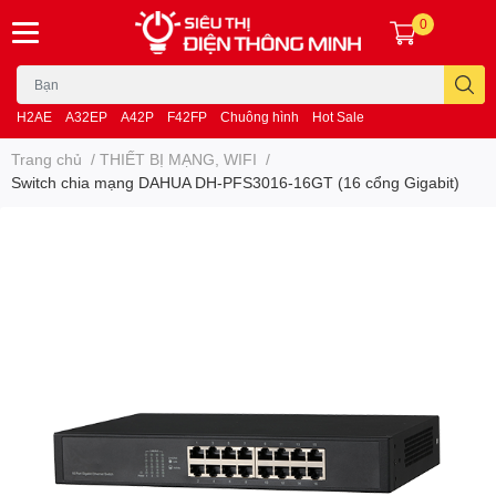
0
H2AE
A32EP
A42P
F42FP
Chuông hình
Hot Sale
Trang chủ
/
THIẾT BỊ MẠNG, WIFI
/
Switch chia mạng DAHUA DH-PFS3016-16GT (16 cổng Gigabit)