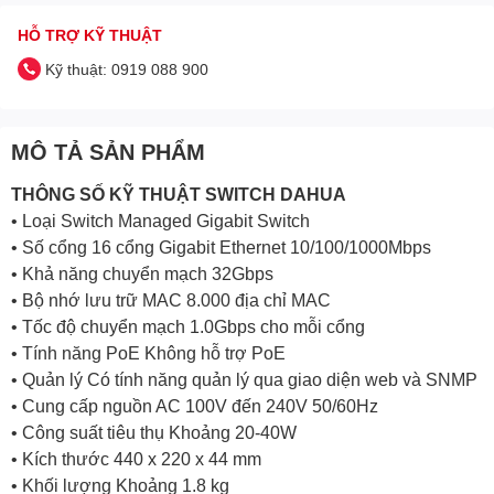
HỖ TRỢ KỸ THUẬT
Kỹ thuật: 0919 088 900
MÔ TẢ SẢN PHẨM
THÔNG SỐ KỸ THUẬT SWITCH
DAHUA
• Loại Switch Managed Gigabit Switch
• Số cổng 16 cổng Gigabit Ethernet 10/100/1000Mbps
• Khả năng chuyển mạch 32Gbps
• Bộ nhớ lưu trữ MAC 8.000 địa chỉ MAC
• Tốc độ chuyển mạch 1.0Gbps cho mỗi cổng
• Tính năng PoE Không hỗ trợ PoE
• Quản lý Có tính năng quản lý qua giao diện web và SNMP
• Cung cấp nguồn AC 100V đến 240V 50/60Hz
• Công suất tiêu thụ Khoảng 20-40W
• Kích thước 440 x 220 x 44 mm
• Khối lượng Khoảng 1.8 kg