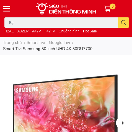
0
H2AE
A32EP
A42P
F42FP
Chuông hình
Hot Sale
Trang chủ
/
Smart Tivi - Google Tivi
/
Smart Tivi Samsung 50 inch UHD 4K 50DU7700