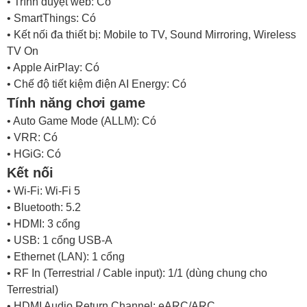
• Trình duyệt web: Có
• SmartThings: Có
• Kết nối đa thiết bị: Mobile to TV, Sound Mirroring, Wireless
TV On
• Apple AirPlay: Có
• Chế độ tiết kiệm điện AI Energy: Có
Tính năng chơi game
• Auto Game Mode (ALLM): Có
• VRR: Có
• HGiG: Có
Kết nối
• Wi-Fi: Wi-Fi 5
• Bluetooth: 5.2
• HDMI: 3 cổng
• USB: 1 cổng USB-A
• Ethernet (LAN): 1 cổng
• RF In (Terrestrial / Cable input): 1/1 (dùng chung cho
Terrestrial)
• HDMI Audio Return Channel: eARC/ARC