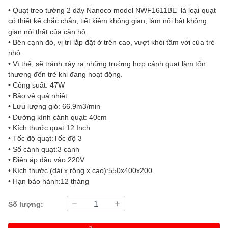
• Quạt treo tường 2 dây Nanoco model NWF1611BE là loại quạt
có thiết kế chắc chắn, tiết kiệm không gian, làm nổi bật không
gian nội thất của căn hộ.
• Bên cạnh đó, vị trí lắp đặt ở trên cao, vượt khỏi tầm với của trẻ
nhỏ.
• Vì thế, sẽ tránh xảy ra những trường hợp cánh quạt làm tổn
thương đến trẻ khi đang hoạt động.
• Công suất: 47W
• Bảo vệ quá nhiệt
• Lưu lượng gió: 66.9m3/min
• Đường kính cánh quạt: 40cm
• Kích thước quạt:12 Inch
• Tốc độ quạt:Tốc độ 3
• Số cánh quạt:3 cánh
• Điện áp đầu vào:220V
• Kích thước (dài x rộng x cao):550x400x200
• Hạn bảo hành:12 tháng
Số lượng: