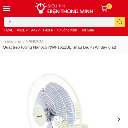
0
H2AE
A32EP
A42P
F42FP
Chuông hình
Hot Sale
Trang chủ
/
NANOCO
/
Quạt treo tường Nanoco NWF1611BE (màu Be, 47W. dây giật)