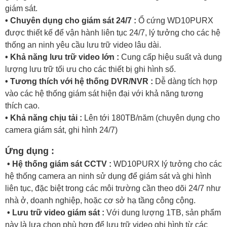
giám sát.
• Chuyên dụng cho giám sát 24/7 :
Ổ cứng WD10PURX
được thiết kế để vận hành liên tục 24/7, lý tưởng cho các hệ
thống an ninh yêu cầu lưu trữ video lâu dài.
• Khả năng lưu trữ video lớn :
Cung cấp hiệu suất và dung
lượng lưu trữ tối ưu cho các thiết bị ghi hình số.
• Tương thích với hệ thống DVR/NVR :
Dễ dàng tích hợp
vào các hệ thống giám sát hiện đại với khả năng tương
thích cao.
• Khả năng chịu tải :
Lên tới 180TB/năm (chuyên dụng cho
camera giám sát, ghi hình 24/7)
Ứng dụng :
• Hệ thống giám sát CCTV :
WD10PURX lý tưởng cho các
hệ thống camera an ninh sử dụng để giám sát và ghi hình
liên tục, đặc biệt trong các môi trường cần theo dõi 24/7 như
nhà ở, doanh nghiệp, hoặc cơ sở hạ tầng công cộng.
• Lưu trữ video giám sát :
Với dung lượng 1TB, sản phẩm
này là lựa chọn phù hợp để lưu trữ video ghi hình từ các