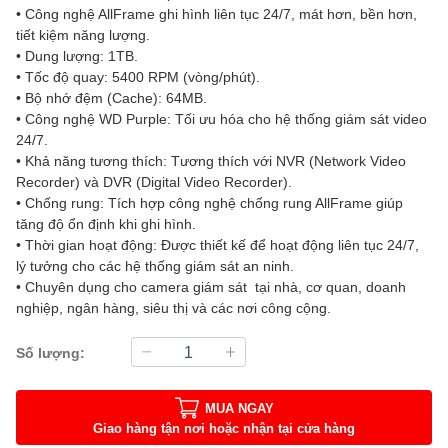
• Công nghệ AllFrame ghi hình liên tục 24/7, mát hơn, bền hơn,
tiết kiệm năng lượng.
• Dung lượng: 1TB.
• Tốc độ quay: 5400 RPM (vòng/phút).
• Bộ nhớ đệm (Cache): 64MB.
• Công nghệ WD Purple: Tối ưu hóa cho hệ thống giám sát video
24/7.
• Khả năng tương thích: Tương thích với NVR (Network Video
Recorder) và DVR (Digital Video Recorder).
• Chống rung: Tích hợp công nghệ chống rung AllFrame giúp
tăng độ ổn định khi ghi hình.
• Thời gian hoạt động: Được thiết kế để hoạt động liên tục 24/7,
lý tưởng cho các hệ thống giám sát an ninh.
• Chuyên dụng cho camera giám sát tại nhà, cơ quan, doanh
nghiệp, ngân hàng, siêu thị và các nơi công cộng.
Số lượng:
MUA NGAY
Giao hàng tận nơi hoặc nhận tại cửa hàng