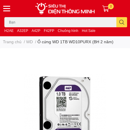
0
H2AE
A32EP
A42P
F42FP
Chuông hình
Hot Sale
Trang chủ
/
WD
/
Ổ cứng WD 1TB WD10PURX (BH 2 năm)