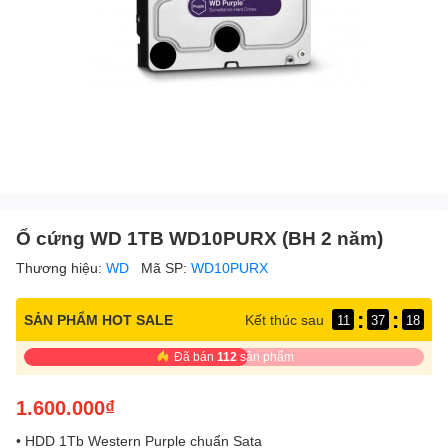
Ổ cứng WD 1TB WD10PURX (BH 2 năm)
Thương hiệu:
WD
Mã SP:
WD10PURX
:
:
SẢN PHẨM HOT SALE
Kết thúc sau
11
37
17
Đã bán
112
sản phẩm
1.600.000₫
• HDD 1Tb Western Purple chuẩn Sata