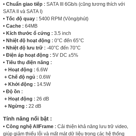
• Chuẩn giao tiếp :
SATA III 6Gb/s (cũng tương thích với
SATA II và SATA I)
• Tốc độ quay :
5400 RPM (Vòng/phút)
• Cache :
64MB
• Kích thước ổ cứng :
3.5 inch
• Nhiệt độ hoạt động :
0°C đến 65°C
• Nhiệt độ lưu trữ :
-40°C đến 70°C
• Điện áp hoạt động :
5V DC ±5%
• Tiêu thụ điện năng :
+ Hoạt động :
6.6W
+ Chế độ ngủ :
0.6W
+ Khởi động :
14.5W
• Độ ồn :
+ Hoạt động :
26 dB
+ Ngừng :
22 dB
Tính năng nổi bật :
• Công nghệ AllFrame :
Cải thiện khả năng lưu trữ video,
giúp giảm thiểu lỗi và mất mát dữ liệu trong các hệ thống