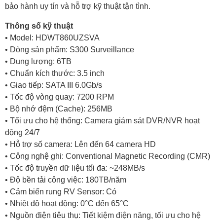
bảo hành uy tín và hỗ trợ kỹ thuật tận tình.
Thông số kỹ thuật
• Model: HDWT860UZSVA
• Dòng sản phẩm: S300 Surveillance
• Dung lượng: 6TB
• Chuẩn kích thước: 3.5 inch
• Giao tiếp: SATA III 6.0Gb/s
• Tốc độ vòng quay: 7200 RPM
• Bộ nhớ đệm (Cache): 256MB
• Tối ưu cho hệ thống: Camera giám sát DVR/NVR hoạt
động 24/7
• Hỗ trợ số camera: Lên đến 64 camera HD
• Công nghệ ghi: Conventional Magnetic Recording (CMR)
• Tốc độ truyền dữ liệu tối đa: ~248MB/s
• Độ bền tải công việc: 180TB/năm
• Cảm biến rung RV Sensor: Có
• Nhiệt độ hoạt động: 0°C đến 65°C
• Nguồn điện tiêu thụ: Tiết kiệm điện năng, tối ưu cho hệ