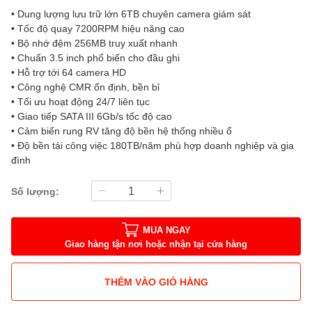
• Dung lượng lưu trữ lớn 6TB chuyên camera giám sát
• Tốc độ quay 7200RPM hiệu năng cao
• Bộ nhớ đệm 256MB truy xuất nhanh
• Chuẩn 3.5 inch phổ biến cho đầu ghi
• Hỗ trợ tới 64 camera HD
• Công nghệ CMR ổn định, bền bỉ
• Tối ưu hoạt động 24/7 liên tục
• Giao tiếp SATA III 6Gb/s tốc độ cao
• Cảm biến rung RV tăng độ bền hệ thống nhiều ổ
• Độ bền tải công việc 180TB/năm phù hợp doanh nghiệp và gia
đình
Số lượng:
MUA NGAY
Giao hàng tận nơi hoặc nhận tại cửa hàng
THÊM VÀO GIỎ HÀNG