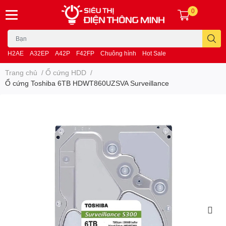
0
H2AE
A32EP
A42P
F42FP
Chuông hình
Hot Sale
Trang chủ
/
Ổ cứng HDD
/
Ổ cứng Toshiba 6TB HDWT860UZSVA Surveillance