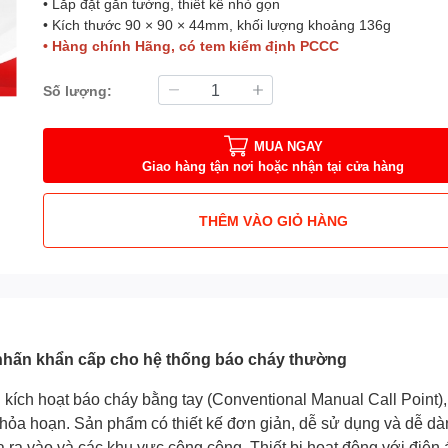
• Lắp đặt gắn tường, thiết kế nhỏ gọn
• Kích thước 90 × 90 × 44mm, khối lượng khoảng 136g
• Hàng chính Hãng, có tem kiểm định PCCC
Số lượng:
MUA NGAY
Giao hàng tận nơi hoặc nhận tại cửa hàng
THÊM VÀO GIỎ HÀNG
nhấn khẩn cấp cho hệ thống báo cháy thường
kích hoạt báo cháy bằng tay (Conventional Manual Call Point)
hỏa hoạn. Sản phẩm có thiết kế đơn giản, dễ sử dụng và dễ dàng
cửa ra vào và các khu vực công cộng. Thiết bị hoạt động với điệ