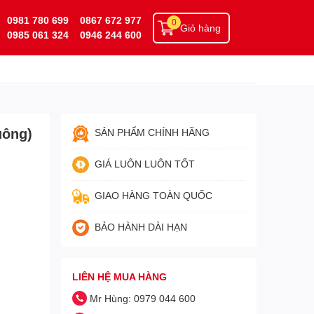
0981 780 699
0867 672 977
0
Giỏ hàng
0985 061 324
0946 244 600
uông)
SẢN PHẨM CHÍNH HÃNG
GIÁ LUÔN LUÔN TỐT
GIAO HÀNG TOÀN QUỐC
BẢO HÀNH DÀI HẠN
LIÊN HỆ MUA HÀNG
Mr Hùng: 0979 044 600