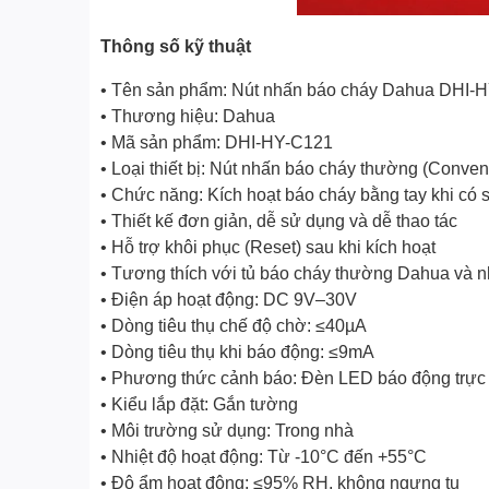
Thông số kỹ thuật
• Tên sản phẩm: Nút nhấn báo cháy Dahua DHI-
• Thương hiệu: Dahua
• Mã sản phẩm: DHI-HY-C121
• Loại thiết bị: Nút nhấn báo cháy thường (Conven
• Chức năng: Kích hoạt báo cháy bằng tay khi có 
• Thiết kế đơn giản, dễ sử dụng và dễ thao tác
• Hỗ trợ khôi phục (Reset) sau khi kích hoạt
• Tương thích với tủ báo cháy thường Dahua và n
• Điện áp hoạt động: DC 9V–30V
• Dòng tiêu thụ chế độ chờ: ≤40µA
• Dòng tiêu thụ khi báo động: ≤9mA
• Phương thức cảnh báo: Đèn LED báo động trực
• Kiểu lắp đặt: Gắn tường
• Môi trường sử dụng: Trong nhà
• Nhiệt độ hoạt động: Từ -10°C đến +55°C
• Độ ẩm hoạt động: ≤95% RH, không ngưng tụ