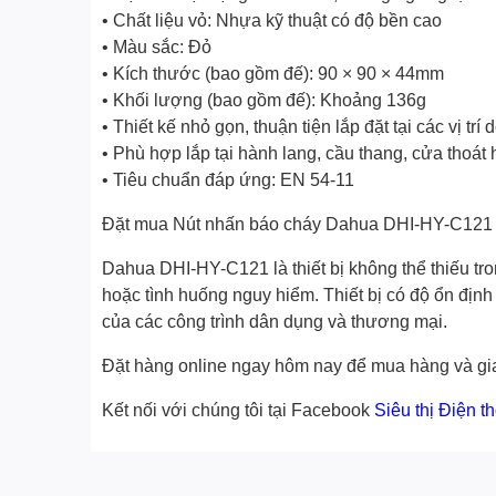
• Chất liệu vỏ: Nhựa kỹ thuật có độ bền cao
• Màu sắc: Đỏ
• Kích thước (bao gồm đế): 90 × 90 × 44mm
• Khối lượng (bao gồm đế): Khoảng 136g
• Thiết kế nhỏ gọn, thuận tiện lắp đặt tại các vị trí
• Phù hợp lắp tại hành lang, cầu thang, cửa thoá
• Tiêu chuẩn đáp ứng: EN 54-11
Đặt mua Nút nhấn báo cháy Dahua DHI-HY-C121 
Dahua DHI-HY-C121 là thiết bị không thể thiếu t
hoặc tình huống nguy hiểm. Thiết bị có độ ổn định 
của các công trình dân dụng và thương mại.
Đặt hàng online ngay hôm nay để mua hàng và gia
Kết nối với chúng tôi tại Facebook
Siêu thị Điện t