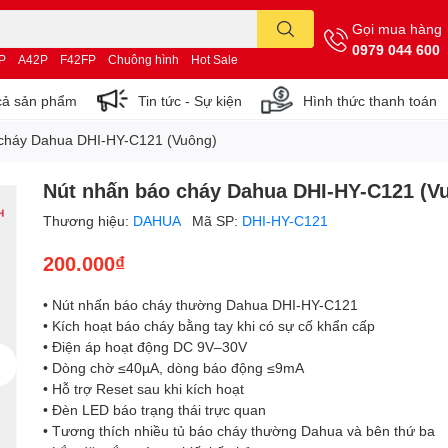
Gọi mua hàng
0979 044 600
P
A42P
F42FP
Chuông hình
Hot Sale
cả sản phẩm
Tin tức - Sự kiện
Hình thức thanh toán
 cháy Dahua DHI-HY-C121 (Vuông)
Nút nhấn báo cháy Dahua DHI-HY-C121 (V
Thương hiệu:
DAHUA
Mã SP:
DHI-HY-C121
200.000₫
• Nút nhấn báo cháy thường Dahua DHI-HY-C121
• Kích hoạt báo cháy bằng tay khi có sự cố khẩn cấp
• Điện áp hoạt động DC 9V–30V
• Dòng chờ ≤40µA, dòng báo động ≤9mA
• Hỗ trợ Reset sau khi kích hoạt
• Đèn LED báo trạng thái trực quan
• Tương thích nhiều tủ báo cháy thường Dahua và bên thứ ba