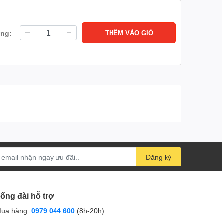
ợng:
THÊM VÀO GIỎ
Đăng ký
ổng đài hỗ trợ
ua hàng:
0979 044 600
(8h-20h)