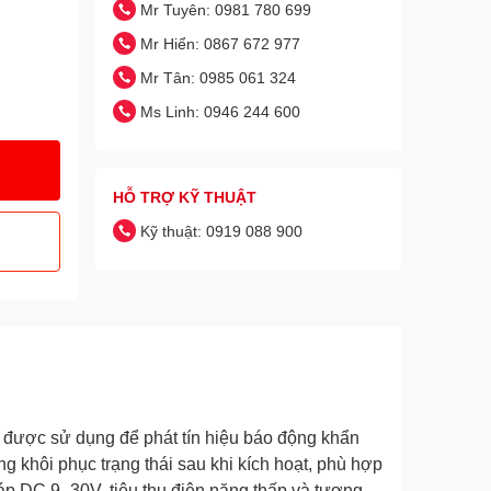
Mr Tuyên: 0981 780 699
Mr Hiển: 0867 672 977
Mr Tân: 0985 061 324
Ms Linh: 0946 244 600
HỖ TRỢ KỸ THUẬT
Kỹ thuật: 0919 088 900
, được sử dụng để phát tín hiệu báo động khẩn
 khôi phục trạng thái sau khi kích hoạt, phù hợp
n áp DC 9–30V, tiêu thụ điện năng thấp và tương