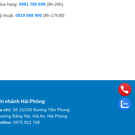
ua hàng:
0981 780 699
(8h-20h)
ỹ thuật:
0919 088 900
(8h-17h30)
hi nhánh Hải Phòng
a chỉ:
Số 15/100 Đường Tiền Phong
ường Đằng Hải, Hải An, Hải Phòng
otline:
0975 912 768