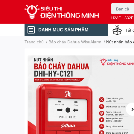
H2AE
A32E
DANH MỤC SẢN PHẨM
Tất 
Trang chủ
/
Báo cháy Dahua WisuAlarm
/
Nút nhấn báo