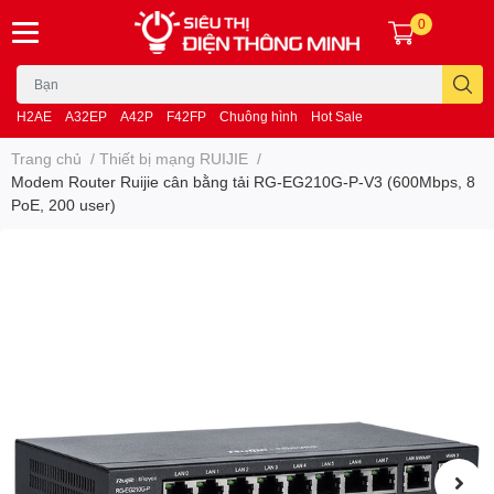
0
H2AE
A32EP
A42P
F42FP
Chuông hình
Hot Sale
Trang chủ
/
Thiết bị mạng RUIJIE
/
Modem Router Ruijie cân bằng tải RG-EG210G-P-V3 (600Mbps, 8
PoE, 200 user)