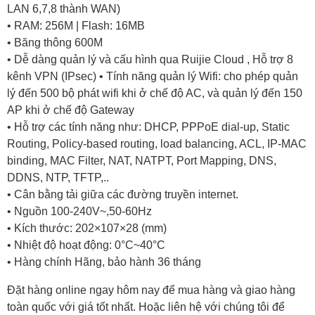
LAN 6,7,8 thành WAN)
• RAM: 256M | Flash: 16MB
• Băng thông 600M
• Dễ dàng quản lý và cấu hình qua Ruijie Cloud , Hỗ trợ 8
kênh VPN (IPsec) • Tính năng quản lý Wifi: cho phép quản
lý đến 500 bộ phát wifi khi ở chế độ AC, và quản lý đến 150
AP khi ở chế độ Gateway
• Hỗ trợ các tính năng như: DHCP, PPPoE dial-up, Static
Routing, Policy-based routing, load balancing, ACL, IP-MAC
binding, MAC Filter, NAT, NATPT, Port Mapping, DNS,
DDNS, NTP, TFTP,..
• Cân bằng tải giữa các đường truyền internet.
• Nguồn 100-240V~,50-60Hz
• Kích thước: 202×107×28 (mm)
• Nhiệt độ hoạt động: 0°C~40°C
• Hàng chính Hãng, bảo hành 36 tháng
Đặt hàng online ngay hôm nay để mua hàng và giao hàng
toàn quốc với giá tốt nhất. Hoặc
liên hệ với chúng tôi
để