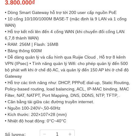
3.800.000₫
• Dòng Smart Gateway hỗ trợ tới 200 user cấp nguồn PoE
• 10 cổng 10/100/1000M BASE-T (mặc định là 9 LAN và 1 cổng
WAN)
• Hỗ trợ kết nối lên đến 4 cổng WAN (khi chuyển đổi cổng LAN
6,7,8 thành WAN)
• RAM: 256M | Flash: 16MB
• Băng thông 600M
• Dễ dàng quản lý và cấu hình qua Ruijie Cloud , Hỗ trợ 8 kênh
VPN (IPsec) • Tính năng quản lý Wifi: cho phép quản lý đến 500
bộ phát wifi khi ở chế độ AC, và quản lý đến 150 AP khi ở chế độ
Gateway
• Hỗ trợ các tính năng như: DHCP, PPPoE dial-up, Static Routing,
Policy-based routing, load balancing, ACL, IP-MAC binding, MAC
Filter, NAT, NATPT, Port Mapping, DNS, DDNS, NTP, TFTP,..
• Cân bằng tải giữa các đường truyền internet.
• Nguồn 100-240V~,50-60Hz
• Kích thước: 202×107×28 (mm)
• Nhiệt độ hoạt động: 0°C~40°C
Số lượng: