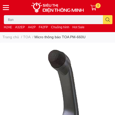
0
H2AE
A32EP
A42P
F42FP
Chuông hình
Hot Sale
Trang chủ
/
TOA
/
Micro thông báo TOA PM-660U