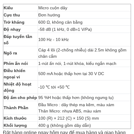
Kiểu
Micro cuộn dây
Cực thu
Đơn hướng
Trở kháng
600 Ω, không cân bằng
Độ nhạy
-58 dB (1 kHz, 0 dB=1 V/Pa)
Đáp tuyến tần
100 Hz - 10 kHz
số
Cáp 4 lõi (2-chống nhiễu) dài 2.5m không gồm
Ngõ ra
chân cắm
Phím ấn nói
1-nút ấn nói, 1-nút khóa, kiểu ngắn mạch
Điều khiển
500 mA hoặc thấp hơn tại 30 V DC
ngoại vi
Nhiệt độ hoạt
-10 ℃ tới +50 ℃
động
Độ ẩm cho phép
95 %H hoặc thấp hơn (không ngưng tụ)
Đầu Micro : dây thép mạ kẽm, màu xám
Thành Phần
Thân Micro: nhựa ABS, màu xám
Kích thước
100 (R) × 212 (C) × 150 (S) mm
Khối lượng
400 g (không gồm dây dẫn)
Đặt hàng online ngay hôm nay để mua hàng và giao hàng