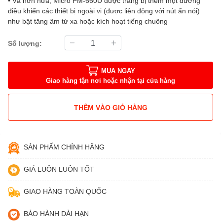
• Và hơn nữa, Micro PM-660U được trang bị thêm một đường
điều khiển các thiết bị ngoài vi (được liên động với nút ấn nói)
như bật tăng âm từ xa hoặc kích hoạt tiếng chuông
Số lượng:
MUA NGAY
Giao hàng tận nơi hoặc nhận tại cửa hàng
THÊM VÀO GIỎ HÀNG
SẢN PHẨM CHÍNH HÃNG
GIÁ LUÔN LUÔN TỐT
GIAO HÀNG TOÀN QUỐC
BẢO HÀNH DÀI HẠN