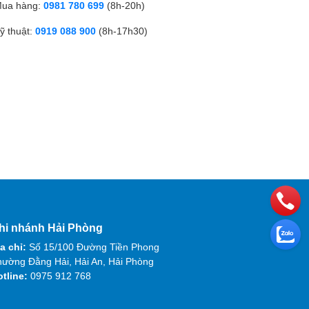
ua hàng:
0981 780 699
(8h-20h)
ỹ thuật:
0919 088 900
(8h-17h30)
hi nhánh Hải Phòng
a chỉ:
Số 15/100 Đường Tiền Phong
ường Đằng Hải, Hải An, Hải Phòng
otline:
0975 912 768