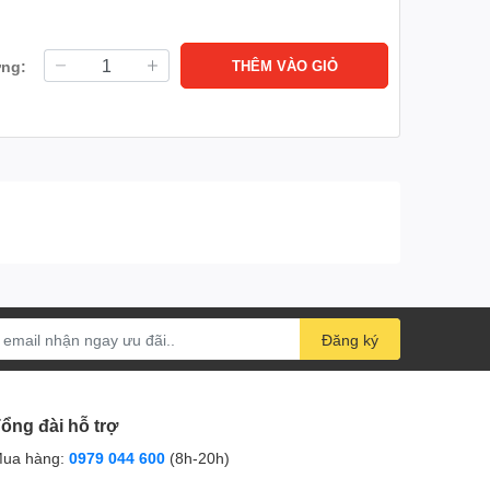
ợng:
THÊM VÀO GIỎ
Đăng ký
ổng đài hỗ trợ
ua hàng:
0979 044 600
(8h-20h)