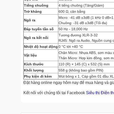
Tiếng chuông
4 tiếng chuông (Tăng/Giảm)
Trở kháng
600 Ω, cân bằng
Micro: -41 dB ±3dB (1 kHz 0 dB=1
Ngõ ra
Chuông: -31 dB ±3dB (Tối đa)
Đáp tuyến tần số
50 Hz - 18,000 Hz
Tương đương XLR-3-32
Ngõ ra kết nối
RJ45: Ngõ ra Audio, Nguồn cung cấ
Nhiệt độ hoạt động
0 °C tới +40 °C
Chân Micro: Nhựa ABS, sơn màu 
Vật liệu
Thân Micro: Hợp kim đồng, sơn m
Kích thước
110 (R) × 145 (C) x 532 (S) mm
Khối lượng
558 g (không bao gồm PIN)
Phụ kiện đi kèm
Mút bông x 1, Cáp gồm 01 đầu XLR
Đặt hàng online ngay hôm nay để mua hàng và gia
Kết nối với chúng tôi tại Facebook
Siêu thị Điện t