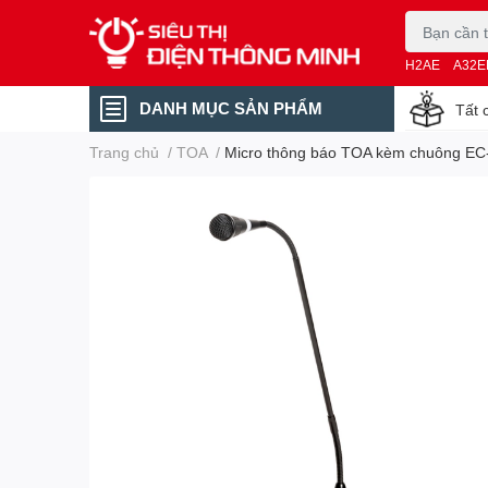
H2AE
A32E
DANH MỤC SẢN PHẨM
Tất 
Trang chủ
/
TOA
/
Micro thông báo TOA kèm chuông EC