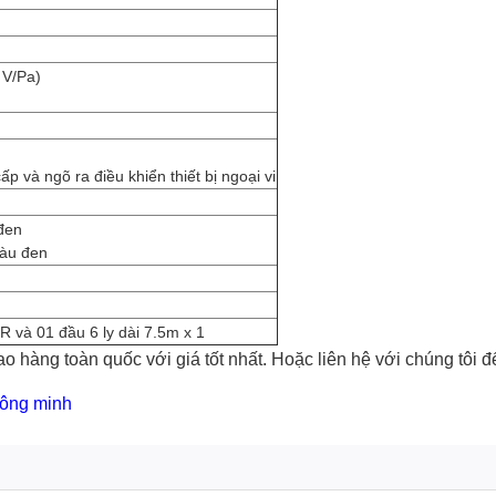
 V/Pa)
p và ngõ ra điều khiển thiết bị ngoại vi
đen
àu đen
 và 01 đầu 6 ly dài 7.5m x 1
o hàng toàn quốc với giá tốt nhất. Hoặc
liên hệ với chúng tôi
để
hông minh