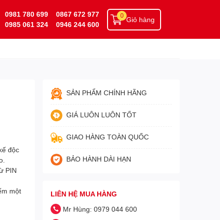
0981 780 699
0867 672 977
0
Giỏ hàng
0985 061 324
0946 244 600
SẢN PHẨM CHÍNH HÃNG
GIÁ LUÔN LUÔN TỐT
GIAO HÀNG TOÀN QUỐC
ế độc
BẢO HÀNH DÀI HẠN
o.
từ PIN
ếm một
LIÊN HỆ MUA HÀNG
Mr Hùng: 0979 044 600