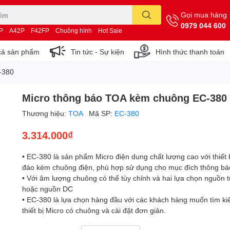
Gọi mua hàng
0979 044 600
P
A42P
F42FP
Chuông hình
Hot Sale
cả sản phẩm
Tin tức - Sự kiện
Hình thức thanh toán
-380
Micro thông báo TOA kèm chuông EC-380
Thương hiệu:
TOA
Mã SP:
EC-380
3.314.000₫
• EC-380 là sản phẩm Micro điện dung chất lượng cao với thiết k
đáo kèm chuông điện, phù hợp sử dụng cho mục đích thông bá
• Với âm lượng chuông có thể tùy chỉnh và hai lựa chọn nguồn 
hoặc nguồn DC
• EC-380 là lựa chọn hàng đầu với các khách hàng muốn tìm ki
thiết bị Micro có chuông và cài đặt đơn giản.