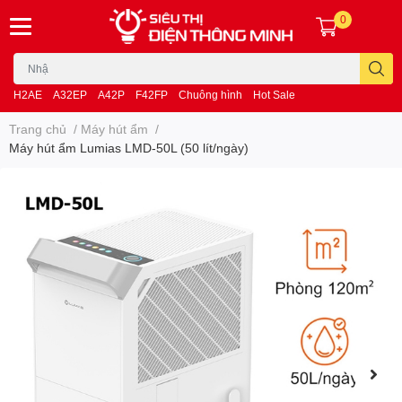
0
H2AE
A32EP
A42P
F42FP
Chuông hình
Hot Sale
Trang chủ
/
Máy hút ẩm
/
Máy hút ẩm Lumias LMD-50L (50 lít/ngày)