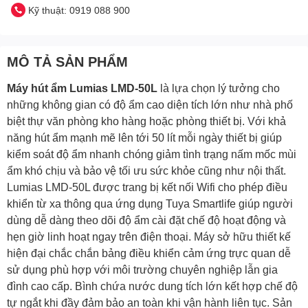
Kỹ thuật: 0919 088 900
MÔ TẢ SẢN PHẨM
Máy hút ẩm Lumias LMD-50L
là lựa chọn lý tưởng cho
những không gian có độ ẩm cao diện tích lớn như nhà phố
biệt thự văn phòng kho hàng hoặc phòng thiết bị. Với khả
năng hút ẩm mạnh mẽ lên tới 50 lít mỗi ngày thiết bị giúp
kiểm soát độ ẩm nhanh chóng giảm tình trạng nấm mốc mùi
ẩm khó chịu và bảo vệ tối ưu sức khỏe cũng như nội thất.
Lumias LMD-50L được trang bị kết nối Wifi cho phép điều
khiển từ xa thông qua ứng dụng Tuya Smartlife giúp người
dùng dễ dàng theo dõi độ ẩm cài đặt chế độ hoạt động và
hẹn giờ linh hoạt ngay trên điện thoại. Máy sở hữu thiết kế
hiện đại chắc chắn bảng điều khiển cảm ứng trực quan dễ
sử dụng phù hợp với môi trường chuyên nghiệp lẫn gia
đình cao cấp. Bình chứa nước dung tích lớn kết hợp chế độ
tự ngắt khi đầy đảm bảo an toàn khi vận hành liên tục. Sản