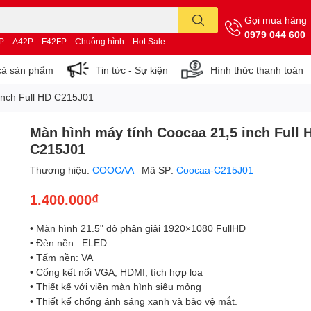
Gọi mua hàng
0979 044 600
P
A42P
F42FP
Chuông hình
Hot Sale
cả sản phẩm
Tin tức - Sự kiện
Hình thức thanh toán
inch Full HD C215J01
Màn hình máy tính Coocaa 21,5 inch Full 
C215J01
Thương hiệu:
COOCAA
Mã SP:
Coocaa-C215J01
1.400.000₫
• Màn hình 21.5" độ phân giải 1920×1080 FullHD
• Đèn nền : ELED
• Tấm nền: VA
• Cổng kết nối VGA, HDMI, tích hợp loa
• Thiết kế với viền màn hình siêu mỏng
• Thiết kế chống ánh sáng xanh và bảo vệ mắt.