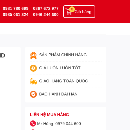
0981 780 699
0867 672 977
0
Giỏ hàng
0985 061 324
0946 244 600
HD
SẢN PHẨM CHÍNH HÃNG
GIÁ LUÔN LUÔN TỐT
GIAO HÀNG TOÀN QUỐC
BẢO HÀNH DÀI HẠN
LIÊN HỆ MUA HÀNG
Mr Hùng: 0979 044 600