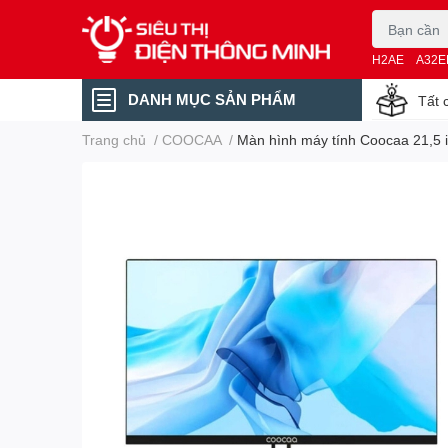
H2AE
A32E
DANH MỤC SẢN PHẨM
Tất 
Trang chủ
/
COOCAA
/
Màn hình máy tính Coocaa 21,5 