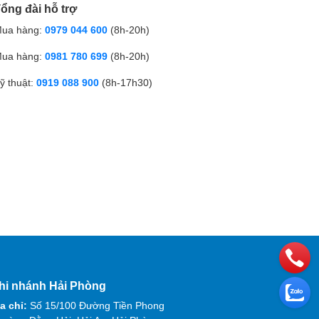
ổng đài hỗ trợ
ua hàng:
0979 044 600
(8h-20h)
ua hàng:
0981 780 699
(8h-20h)
ỹ thuật:
0919 088 900
(8h-17h30)
hi nhánh Hải Phòng
a chỉ:
Số 15/100 Đường Tiền Phong