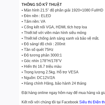
THÔNG SỐ KỸ THUẬT
• Màn hình 21.5" độ phân giải 1920×1080 FullHD
• Đèn nền : ELED
• Tấm nền: VA
• Cổng kết nối VGA, HDMI, tích hợp loa
• Thiết kế với viền màn hình siêu mỏng
• Thiết kế chống ánh sáng xanh và bảo vệ mắt.
• Độ sáng/ độ chói : 200nit
• Tần số quét 75Hz
• Độ tương phản 3000:1
• Góc nhìn 178°H/178°V
• Hiển thị 16.7 triệu màu
• Trọng lượng 2.5kg. Hỗ trợ VESA
• Nguồn: DC12V/2A
• Hàng chính Hãng, bảo hành 24 tháng
Đặt hàng online ngay hôm nay để mua hàng và gia
Kết nối với chúng tôi tại Facebook
Siêu thị Điện t