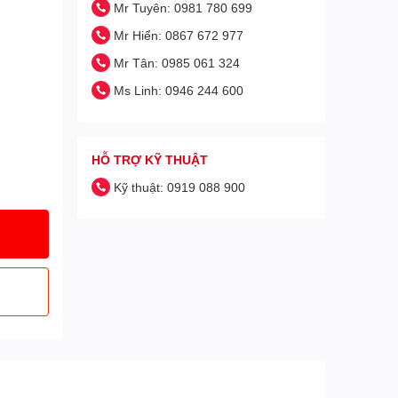
Mr Tuyên: 0981 780 699
Mr Hiển: 0867 672 977
Mr Tân: 0985 061 324
Ms Linh: 0946 244 600
HỖ TRỢ KỸ THUẬT
Kỹ thuật: 0919 088 900