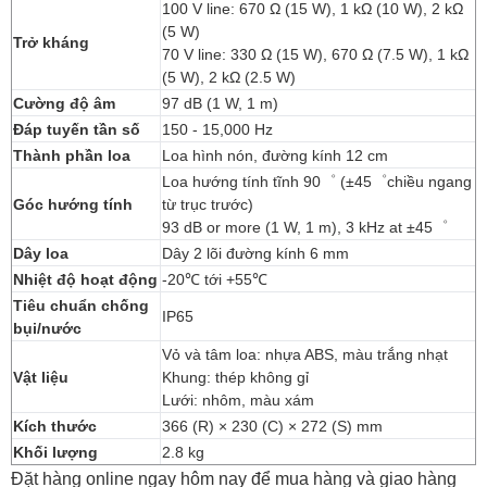
100 V line: 670 Ω (15 W), 1 kΩ (10 W), 2 kΩ
(5 W)
Trở kháng
70 V line: 330 Ω (15 W), 670 Ω (7.5 W), 1 kΩ
(5 W), 2 kΩ (2.5 W)
Cường độ âm
97 dB (1 W, 1 m)
Đáp tuyến tần số
150 - 15,000 Hz
Thành phần loa
Loa hình nón, đường kính 12 cm
Loa hướng tính tĩnh 90゜ (±45゜chiều ngang
Góc hướng tính
từ trục trước)
93 dB or more (1 W, 1 m), 3 kHz at ±45゜
Dây loa
Dây 2 lõi đường kính 6 mm
Nhiệt độ hoạt động
-20℃ tới +55℃
Tiêu chuẩn chống
IP65
bụi/nước
Vỏ và tâm loa: nhựa ABS, màu trắng nhạt
Vật liệu
Khung: thép không gỉ
Lưới: nhôm, màu xám
Kích thước
366 (R) × 230 (C) × 272 (S) mm
Khối lượng
2.8 kg
Đặt hàng online ngay hôm nay để mua hàng và giao hàng