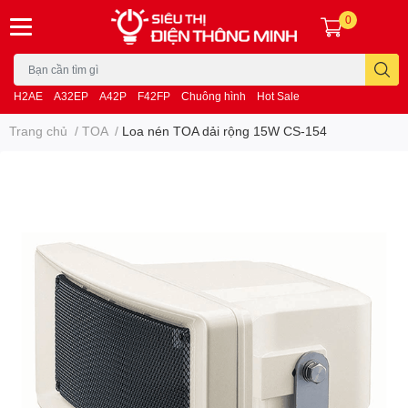
0
H2AE
A32EP
A42P
F42FP
Chuông hình
Hot Sale
Trang chủ
/
TOA
/
Loa nén TOA dải rộng 15W CS-154