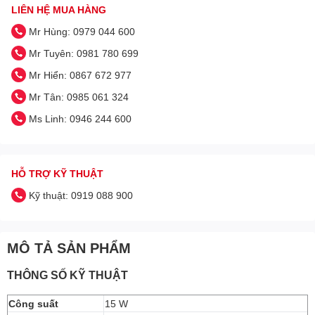
LIÊN HỆ MUA HÀNG
Mr Hùng: 0979 044 600
Mr Tuyên: 0981 780 699
Mr Hiển: 0867 672 977
Mr Tân: 0985 061 324
Ms Linh: 0946 244 600
HỖ TRỢ KỸ THUẬT
Kỹ thuật: 0919 088 900
MÔ TẢ SẢN PHẨM
THÔNG SỐ KỸ THUẬT
Công suất
15 W