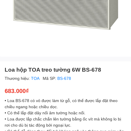
Loa hộp TOA treo tường 6W BS-678
Thương hiệu:
TOA
Mã SP:
BS-678
683.000₫
• Loa BS-678 có vỏ được làm từ gỗ, có thể được lắp đặt theo
chiều ngang hoặc chiều dọc.
• Có thể lắp đặt dây nối âm tường hoặc nổi.
• Loa được lắp chắc chắn lên tường bằng ốc vít mà không lo bị
rơi cho dù bị tác động bởi ngoại lực.