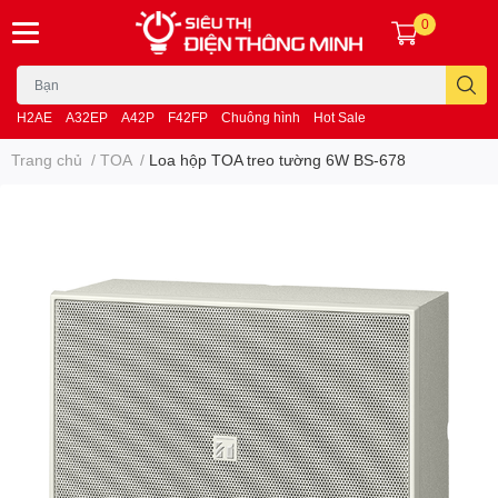
0
H2AE
A32EP
A42P
F42FP
Chuông hình
Hot Sale
Trang chủ
/
TOA
/
Loa hộp TOA treo tường 6W BS-678