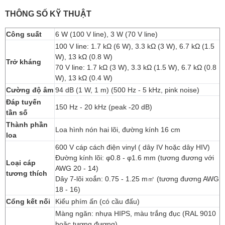
THÔNG SỐ KỸ THUẬT
Công suất
6 W (100 V line), 3 W (70 V line)
100 V line: 1.7 kΩ (6 W), 3.3 kΩ (3 W), 6.7 kΩ (1.5
W), 13 kΩ (0.8 W)
Trở kháng
70 V line: 1.7 kΩ (3 W), 3.3 kΩ (1.5 W), 6.7 kΩ (0.8
W), 13 kΩ (0.4 W)
Cường độ âm
94 dB (1 W, 1 m) (500 Hz - 5 kHz, pink noise)
Đáp tuyến
150 Hz - 20 kHz (peak -20 dB)
tần số
Thành phần
Loa hình nón hai lõi, đường kính 16 cm
loa
600 V cáp cách điện vinyl ( dây IV hoặc dây HIV)
Đường kính lõi: φ0.8 - φ1.6 mm (tương đương với
Loại cáp
AWG 20 - 14)
tương thích
Dây 7-lõi xoắn: 0.75 - 1.25 m㎡ (tương đương AWG
18 - 16)
Cổng kết nối
Kiểu phím ấn (có cầu đấu)
Màng ngăn: nhựa HIPS, màu trắng đục (RAL 9010
hoặc tương đương)