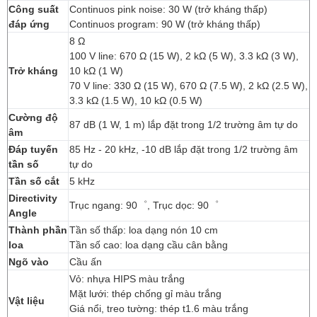
Công suất
Continuos pink noise: 30 W (trở kháng thấp)
đáp ứng
Continuos program: 90 W (trở kháng thấp)
8 Ω
100 V line: 670 Ω (15 W), 2 kΩ (5 W), 3.3 kΩ (3 W),
Trở kháng
10 kΩ (1 W)
70 V line: 330 Ω (15 W), 670 Ω (7.5 W), 2 kΩ (2.5 W),
3.3 kΩ (1.5 W), 10 kΩ (0.5 W)
Cường độ
87 dB (1 W, 1 m) lắp đặt trong 1/2 trường âm tự do
âm
Đáp tuyến
85 Hz - 20 kHz, -10 dB lắp đặt trong 1/2 trường âm
tần số
tự do
Tần số cắt
5 kHz
Directivity
Trục ngang: 90゜, Trục dọc: 90゜
Angle
Thành phần
Tần số thấp: loa dạng nón 10 cm
loa
Tần số cao: loa dạng cầu cân bằng
Ngõ vào
Cầu ấn
Vỏ: nhựa HIPS màu trắng
Mặt lưới: thép chống gỉ màu trắng
Vật liệu
Giá nổi, treo tường: thép t1.6 màu trắng