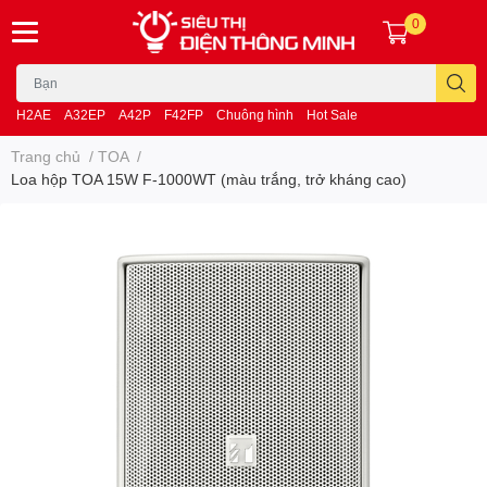
0
H2AE
A32EP
A42P
F42FP
Chuông hình
Hot Sale
Trang chủ
/
TOA
/
Loa hộp TOA 15W F-1000WT (màu trắng, trở kháng cao)