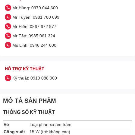
Mr Hùng: 0979 044 600
Mr Tuyên: 0981 780 699
Mr Hiển: 0867 672 977
Mr Tân: 0985 061 324
Ms Linh: 0946 244 600
HỖ TRỢ KỸ THUẬT
Kỹ thuật: 0919 088 900
MÔ TẢ SẢN PHẨM
THÔNG SỐ KỸ THUẬT
Vỏ
Loại phản xạ âm trầm
Công suất
15 W (trở kháng cao)