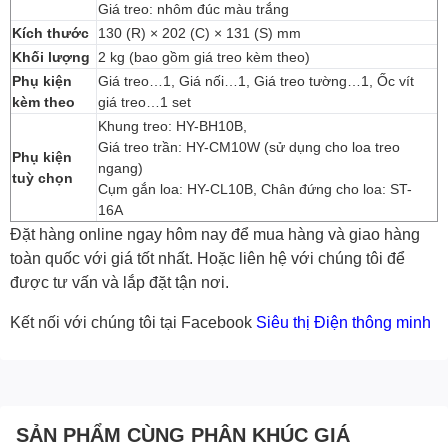
Giá treo: nhôm đúc màu trắng
Kích thước
130 (R) × 202 (C) × 131 (S) mm
Khối lượng
2 kg (bao gồm giá treo kèm theo)
Phụ kiện
Giá treo…1, Giá nối…1, Giá treo tường…1, Ốc vít
kèm theo
giá treo…1 set
Khung treo: HY-BH10B,
Giá treo trần: HY-CM10W (sử dụng cho loa treo
Phụ kiện
ngang)
tuỳ chọn
Cụm gắn loa: HY-CL10B, Chân đứng cho loa: ST-
16A
Đặt hàng online ngay hôm nay để mua hàng và giao hàng
toàn quốc với giá tốt nhất. Hoặc
liên hệ với chúng tôi
để
được tư vấn và lắp đặt tận nơi.
Kết nối với chúng tôi tại Facebook
Siêu thị Điện thông minh
SẢN PHẨM CÙNG PHÂN KHÚC GIÁ