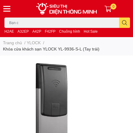
0
H2AE
A32EP
A42P
F42FP
Chuông hình
Hot Sale
Trang chủ
/
YLOCK
/
Khóa cửa khách sạn YLOCK YL-9936-S-L (Tay trái)