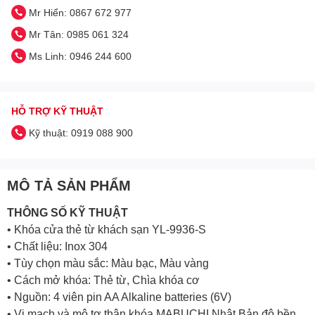
Mr Hiển: 0867 672 977
Mr Tân: 0985 061 324
Ms Linh: 0946 244 600
HỖ TRỢ KỸ THUẬT
Kỹ thuật: 0919 088 900
MÔ TẢ SẢN PHẨM
THÔNG SỐ KỸ THUẬT
• Khóa cửa thẻ từ khách sạn YL-9936-S
• Chất liệu: Inox 304
• Tùy chọn màu sắc: Màu bạc, Màu vàng
• Cách mở khóa: Thẻ từ, Chìa khóa cơ
• Nguồn: 4 viên pin AA Alkaline batteries (6V)
• Vi mạch và mô tơ thân khóa MABUCHI Nhật Bản độ bền