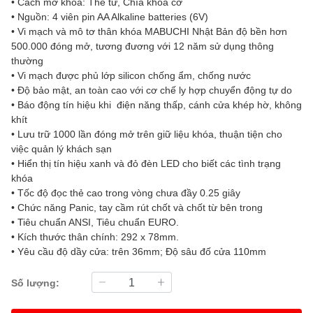
• Cách mở khóa: Thẻ từ, Chìa khóa cơ
• Nguồn: 4 viên pin AA Alkaline batteries (6V)
• Vi mạch và mô tơ thân khóa MABUCHI Nhật Bản độ bền hơn
500.000 đóng mở, tương đương với 12 năm sử dụng thông
thường
• Vi mạch được phủ lớp silicon chống ẩm, chống nước
• Độ bảo mật, an toàn cao với cơ chế ly hợp chuyển động tự do
• Báo động tín hiệu khi điện năng thấp, cánh cửa khép hờ, không
khít
• Lưu trữ 1000 lần đóng mở trên giữ liệu khóa, thuận tiện cho
việc quản lý khách sạn
• Hiển thị tín hiệu xanh và đỏ đèn LED cho biết các tình trạng
khóa
• Tốc độ đọc thẻ cao trong vòng chưa đầy 0.25 giây
• Chức năng Panic, tay cầm rút chốt và chốt từ bên trong
• Tiêu chuẩn ANSI, Tiêu chuẩn EURO.
• Kích thước thân chính: 292 x 78mm.
• Yêu cầu độ dầy cửa: trên 36mm; Độ sâu đố cửa 110mm
Số lượng: