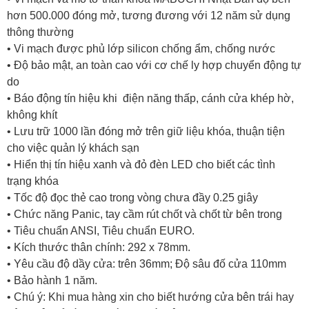
hơn 500.000 đóng mở, tương đương với 12 năm sử dụng
thông thường
• Vi mạch được phủ lớp silicon chống ẩm, chống nước
• Độ bảo mật, an toàn cao với cơ chế ly hợp chuyển động tự
do
• Báo động tín hiệu khi điện năng thấp, cánh cửa khép hờ,
không khít
• Lưu trữ 1000 lần đóng mở trên giữ liệu khóa, thuận tiện
cho việc quản lý khách sạn
• Hiển thị tín hiệu xanh và đỏ đèn LED cho biết các tình
trạng khóa
• Tốc độ đọc thẻ cao trong vòng chưa đầy 0.25 giây
• Chức năng Panic, tay cầm rút chốt và chốt từ bên trong
• Tiêu chuẩn ANSI, Tiêu chuẩn EURO.
• Kích thước thân chính: 292 x 78mm.
• Yêu cầu độ dầy cửa: trên 36mm; Độ sâu đố cửa 110mm
• Bảo hành 1 năm.
• Chú ý: Khi mua hàng xin cho biết hướng cửa bên trái hay