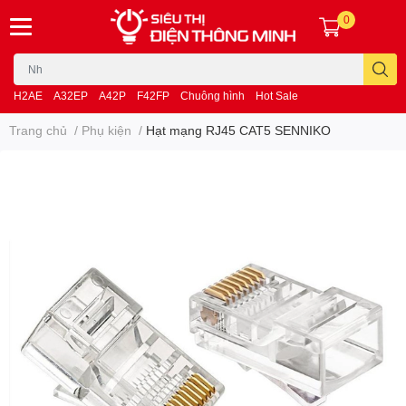
0
H2AE
A32EP
A42P
F42FP
Chuông hình
Hot Sale
Trang chủ
/
Phụ kiện
/
Hạt mạng RJ45 CAT5 SENNIKO