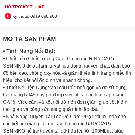
HỖ TRỢ KỸ THUẬT
Kỹ thuật: 0919 088 900
MÔ TẢ SẢN PHẨM
• Tính Năng Nổi Bật:
• Chất Liệu Chất Lượng Cao: Hạt mạng RJ45 CAT5
SENNIKO được làm từ vật liệu đồng nguyên chất, đảm bảo
độ bền cao, chống oxy hóa và giảm thiểu tình trạng nhiễu tín
hiệu, cho kết nối ổn định và nhanh chóng.
• Thiết Kế Tiện Dụng: Với cấu trúc nhỏ gọn và dễ sử dụng,
hạt mạng RJ45 này phù hợp với tất cả các loại cáp mạng
CAT5. Việc cắm và kết nối trở nên đơn giản, giúp tiết kiệm
thời gian và công sức trong quá trình lắp đặt.
• Khả Năng Truyền Tải Tốc Độ Cao: Được tối ưu hóa cho
các kết nối mạng tốc độ cao, hạt mạng RJ45 CAT5
SENNIKO hỗ trợ truyền tải dữ liệu lên tới 100Mbps, giúp