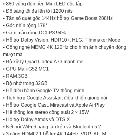
• 880 vùng đèn nền Mini LED độc lập
• Độ sáng tối đa lên tới 1200 nits
• Tần số quét gốc 144Hz hỗ trợ Game Boost 288Hz
• Góc nhìn rộng 178°
• Gam màu rộng DCI-P3 94%
• Hỗ trợ Dolby Vision, HDR10+, HLG, Filmmaker Mode
• Công nghệ MEMC 4K 120Hz cho hình ảnh chuyển động
mượt mà
• Bộ xử lý Quad Cortex-A73 mạnh mẽ
• GPU Mali-G52 MC1
• RAM 3GB
• Bộ nhớ trong 32GB
• Hệ điều hành Google TV thông minh
• Tích hợp Google Assistant điều khiển giọng nói
• Hỗ trợ Google Cast, Miracast và Apple AirPlay
• Hệ thống loa stereo công suất 2 × 15W
• Hỗ trợ Dolby Atmos và DTS:X
• Kết nối WiFi 6 băng tần kép và Bluetooth 5.2
• 3 cổng HDMI 2.1 hỗ trợ 4K 144Hz, VRR, ALLM