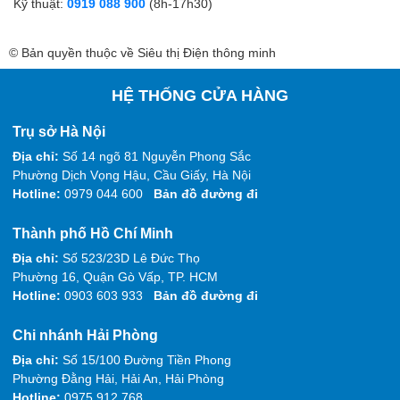
Kỹ thuật:
0919 088 900
(8h-17h30)
© Bản quyền thuộc về Siêu thị Điện thông minh
HỆ THỐNG CỬA HÀNG
Trụ sở Hà Nội
Địa chỉ:
Số 14 ngõ 81 Nguyễn Phong Sắc
Phường Dịch Vọng Hậu, Cầu Giấy, Hà Nội
Hotline:
0979 044 600
Bản đồ đường đi
Thành phố Hồ Chí Minh
Địa chỉ:
Số 523/23D Lê Đức Thọ
Phường 16, Quận Gò Vấp, TP. HCM
Hotline:
0903 603 933
Bản đồ đường đi
Chi nhánh Hải Phòng
Địa chỉ:
Số 15/100 Đường Tiền Phong
Phường Đằng Hải, Hải An, Hải Phòng
Hotline:
0975 912 768