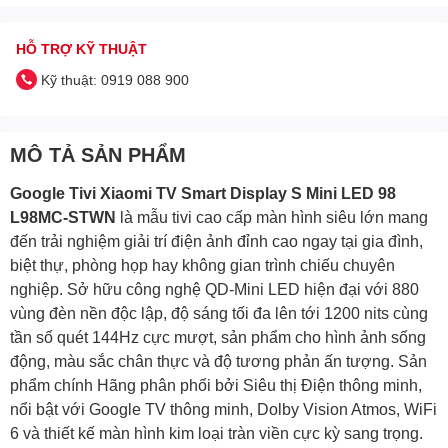
HỖ TRỢ KỸ THUẬT
Kỹ thuật: 0919 088 900
MÔ TẢ SẢN PHẨM
Google Tivi Xiaomi TV Smart Display S Mini LED 98
L98MC-STWN
là mẫu tivi cao cấp màn hình siêu lớn mang
đến trải nghiệm giải trí điện ảnh đỉnh cao ngay tại gia đình,
biệt thự, phòng họp hay không gian trình chiếu chuyên
nghiệp. Sở hữu công nghệ QD-Mini LED hiện đại với 880
vùng đèn nền độc lập, độ sáng tối đa lên tới 1200 nits cùng
tần số quét 144Hz cực mượt, sản phẩm cho hình ảnh sống
động, màu sắc chân thực và độ tương phản ấn tượng. Sản
phẩm chính Hãng phân phối bởi Siêu thị Điện thông minh,
nổi bật với Google TV thông minh, Dolby Vision Atmos, WiFi
6 và thiết kế màn hình kim loại tràn viền cực kỳ sang trọng.