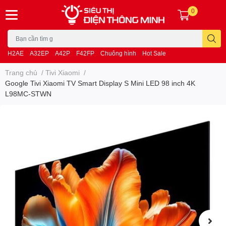
0
H2AE
A32EP
A42P
F42FP
Chuông hình
Hot Sale
Trang chủ
/
Tivi Xiaomi
/
Google Tivi Xiaomi TV Smart Display S Mini LED 98 inch 4K
L98MC-STWN