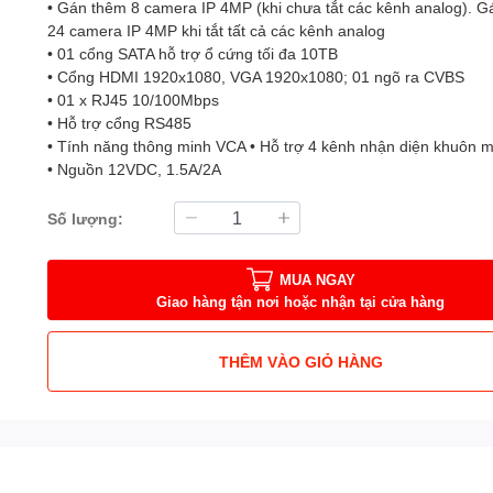
• Gán thêm 8 camera IP 4MP (khi chưa tắt các kênh analog). Gá
24 camera IP 4MP khi tắt tất cả các kênh analog
• 01 cổng SATA hỗ trợ ổ cứng tối đa 10TB
• Cổng HDMI 1920x1080, VGA 1920x1080; 01 ngõ ra CVBS
• 01 x RJ45 10/100Mbps
• Hỗ trợ cổng RS485
• Tính năng thông minh VCA • Hỗ trợ 4 kênh nhận diện khuôn m
• Nguồn 12VDC, 1.5A/2A
Số lượng:
MUA NGAY
Giao hàng tận nơi hoặc nhận tại cửa hàng
THÊM VÀO GIỎ HÀNG