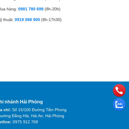
ua hàng:
0981 780 699
(8h-20h)
ỹ thuật:
0919 088 900
(8h-17h30)
hi nhánh Hải Phòng
a chỉ:
Số 15/100 Đường Tiền Phong
ường Đằng Hải, Hải An, Hải Phòng
otline:
0975 912 768