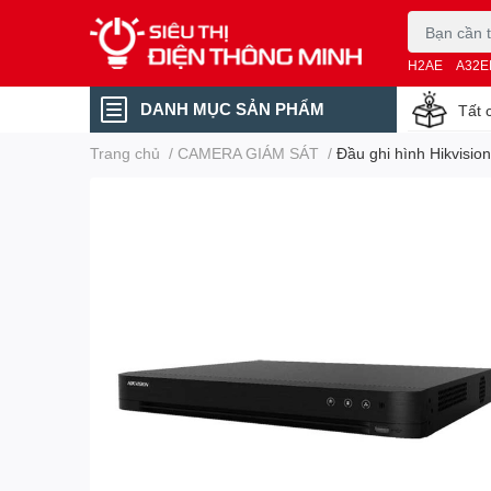
H2AE
A32E
DANH MỤC SẢN PHẨM
Tất 
Trang chủ
/
CAMERA GIÁM SÁT
/
Đầu ghi hình Hikvisi