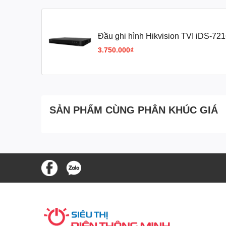
Đầu ghi hình Hikvision TVI iDS-7
kênh
3.750.000₫
SẢN PHẨM CÙNG PHÂN KHÚC GIÁ