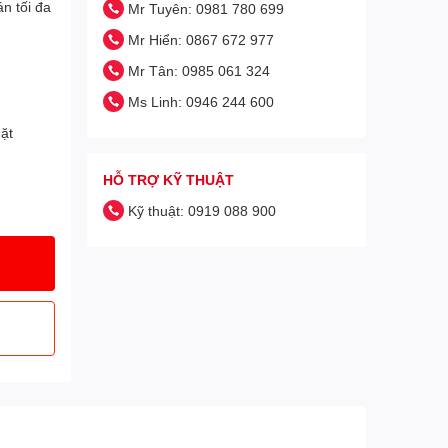
n tối đa
Mr Tuyên: 0981 780 699
Mr Hiển: 0867 672 977
Mr Tân: 0985 061 324
Ms Linh: 0946 244 600
ặt
HỖ TRỢ KỸ THUẬT
Kỹ thuật: 0919 088 900