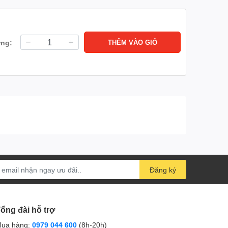
ợng:
THÊM VÀO GIỎ
Đăng ký
ổng đài hỗ trợ
ua hàng:
0979 044 600
(8h-20h)