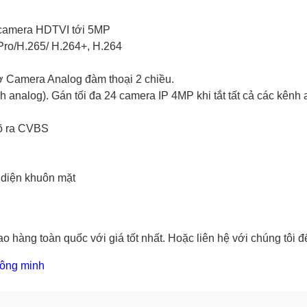
 camera HDTVI tới 5MP
Pro/H.265/ H.264+, H.264
rợ Camera Analog đàm thoại 2 chiều.
 analog). Gán tối đa 24 camera IP 4MP khi tắt tất cả các kênh
õ ra CVBS
 diện khuôn mặt
o hàng toàn quốc với giá tốt nhất. Hoặc
liên hệ với chúng tôi
để
hông minh