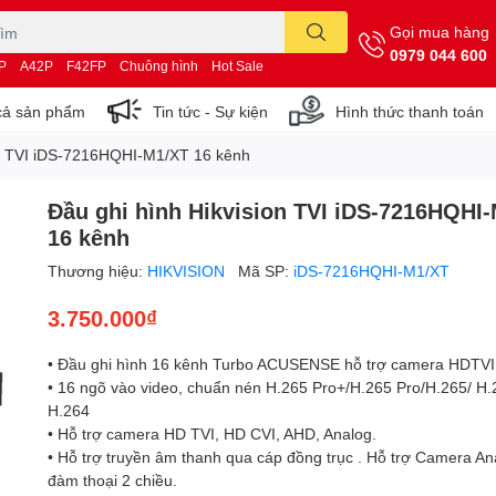
Gọi mua hàng
0979 044 600
P
A42P
F42FP
Chuông hình
Hot Sale
cả sản phẩm
Tin tức - Sự kiện
Hình thức thanh toán
on TVI iDS-7216HQHI-M1/XT 16 kênh
Đầu ghi hình Hikvision TVI iDS-7216HQHI
16 kênh
Thương hiệu:
HIKVISION
Mã SP:
iDS-7216HQHI-M1/XT
3.750.000₫
• Đầu ghi hình 16 kênh Turbo ACUSENSE hỗ trợ camera HDTVI
• 16 ngõ vào video, chuẩn nén H.265 Pro+/H.265 Pro/H.265/ H.
H.264
• Hỗ trợ camera HD TVI, HD CVI, AHD, Analog.
• Hỗ trợ truyền âm thanh qua cáp đồng trục . Hỗ trợ Camera An
đàm thoại 2 chiều.