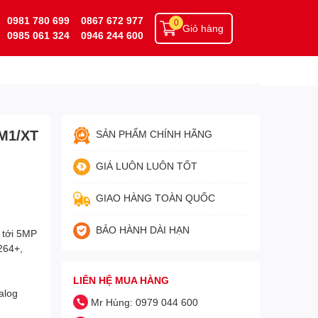
0981 780 699
0867 672 977
0
Giỏ hàng
0985 061 324
0946 244 600
-M1/XT
SẢN PHẨM CHÍNH HÃNG
GIÁ LUÔN LUÔN TỐT
GIAO HÀNG TOÀN QUỐC
BẢO HÀNH DÀI HẠN
 tới 5MP
264+,
LIÊN HỆ MUA HÀNG
alog
Mr Hùng: 0979 044 600