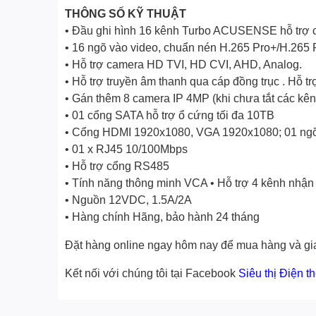
THÔNG SỐ KỸ THUẬT
• Đầu ghi hình 16 kênh Turbo ACUSENSE hỗ trợ
• 16 ngõ vào video, chuẩn nén H.265 Pro+/H.265 
• Hỗ trợ camera HD TVI, HD CVI, AHD, Analog.
• Hỗ trợ truyền âm thanh qua cáp đồng trục . Hỗ t
• Gán thêm 8 camera IP 4MP (khi chưa tắt các kênh
• 01 cổng SATA hỗ trợ ổ cứng tối đa 10TB
• Cổng HDMI 1920x1080, VGA 1920x1080; 01 ng
• 01 x RJ45 10/100Mbps
• Hỗ trợ cổng RS485
• Tính năng thông minh VCA • Hỗ trợ 4 kênh nhận
• Nguồn 12VDC, 1.5A/2A
• Hàng chính Hãng, bảo hành 24 tháng
Đặt hàng online ngay hôm nay để mua hàng và gia
Kết nối với chúng tôi tại Facebook
Siêu thị Điện t