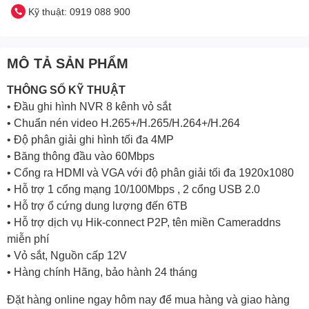
Kỹ thuật: 0919 088 900
MÔ TẢ SẢN PHẨM
THÔNG SỐ KỸ THUẬT
• Đầu ghi hình NVR 8 kênh vỏ sắt
• Chuẩn nén video H.265+/H.265/H.264+/H.264
• Độ phân giải ghi hình tối đa 4MP
• Băng thông đầu vào 60Mbps
• Cổng ra HDMI và VGA với độ phân giải tối đa 1920x1080
• Hỗ trợ 1 cổng mạng 10/100Mbps , 2 cổng USB 2.0
• Hỗ trợ ổ cứng dung lượng đến 6TB
• Hỗ trợ dịch vụ Hik-connect P2P, tên miền Cameraddns
miễn phí
• Vỏ sắt, Nguồn cấp 12V
• Hàng chính Hãng, bảo hành 24 tháng
Đặt hàng online ngay hôm nay để mua hàng và giao hàng