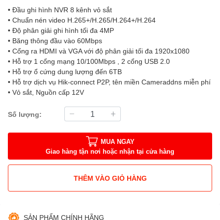
• Đầu ghi hình NVR 8 kênh vỏ sắt
• Chuẩn nén video H.265+/H.265/H.264+/H.264
• Độ phân giải ghi hình tối đa 4MP
• Băng thông đầu vào 60Mbps
• Cổng ra HDMI và VGA với độ phân giải tối đa 1920x1080
• Hỗ trợ 1 cổng mạng 10/100Mbps , 2 cổng USB 2.0
• Hỗ trợ ổ cứng dung lượng đến 6TB
• Hỗ trợ dịch vụ Hik-connect P2P, tên miền Cameraddns miễn phí
• Vỏ sắt, Nguồn cấp 12V
Số lượng:
MUA NGAY
Giao hàng tận nơi hoặc nhận tại cửa hàng
THÊM VÀO GIỎ HÀNG
SẢN PHẨM CHÍNH HÃNG