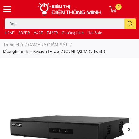
0
H2AE
A32EP
A42P
F42FP
Chuông hình
Hot Sale
Trang chủ
/
CAMERA GIÁM SÁT
/
Đầu ghi hình Hikvision IP DS-7108NI-Q1/M (8 kênh)