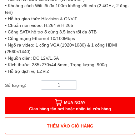
• Khoảng cách Wifi tối đa 100m không vật cản (2.4GHz, 2 ăng-
ten)
• Hỗ trợ giao thức Hikvision & ONVIF
• Chuẩn nén video: H.264 & H.265
• Cổng SATA hỗ trợ ổ cứng 3.5 inch tối đa 8TB
• Cổng mạng Ethernet 10/100Mbps
• Ngõ ra video: 1 cổng VGA (1920×1080) & 1 cổng HDMI
(2560×1440)
• Nguồn điện: DC 12V/1.5A
• Kích thước: 235x270x44.5mm; Trọng lượng: 900g.
• Hỗ trợ dịch vụ EZVIZ
Số lượng:
MUA NGAY
Giao hàng tận nơi hoặc nhận tại cửa hàng
THÊM VÀO GIỎ HÀNG