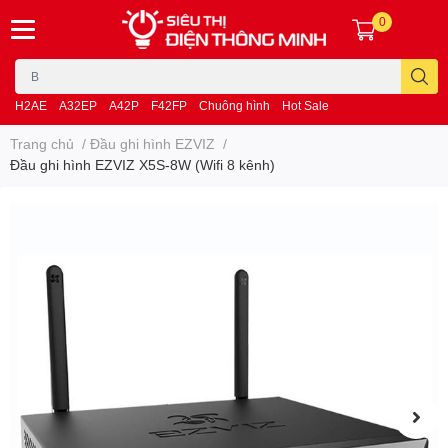
0
H2AE
A32EP
A42P
F42FP
Chuông hình
Hot Sale
Trang chủ
/
Đầu ghi hình EZVIZ
/
Đầu ghi hình EZVIZ X5S-8W (Wifi 8 kênh)