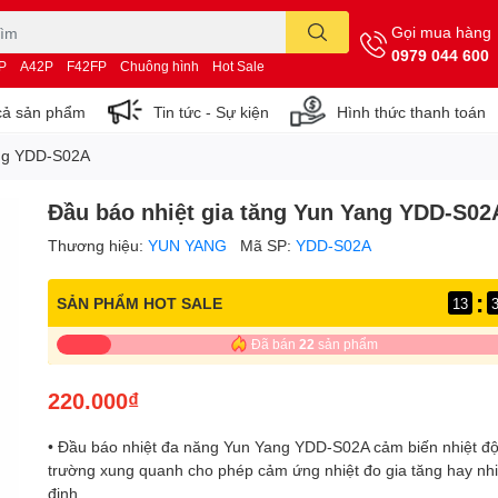
Gọi mua hàng
0979 044 600
P
A42P
F42FP
Chuông hình
Hot Sale
cả sản phẩm
Tin tức - Sự kiện
Hình thức thanh toán
ang YDD-S02A
Đầu báo nhiệt gia tăng Yun Yang YDD-S02
Thương hiệu:
YUN YANG
Mã SP:
YDD-S02A
:
SẢN PHẨM HOT SALE
13
Đã bán
22
sản phẩm
220.000₫
• Đầu báo nhiệt đa năng Yun Yang YDD-S02A cảm biến nhiệt đ
trường xung quanh cho phép cảm ứng nhiệt đo gia tăng hay nhi
định.