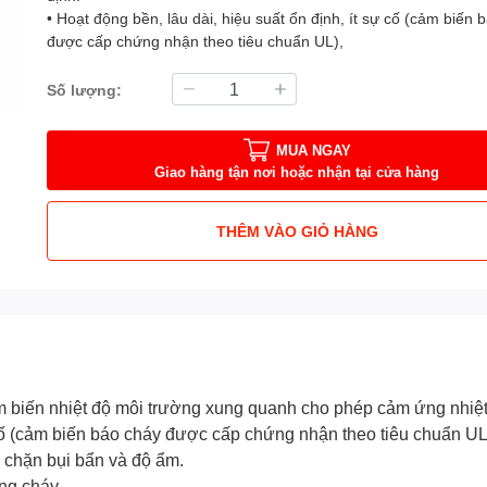
• Hoạt động bền, lâu dài, hiệu suất ổn định, ít sự cố (cảm biến 
được cấp chứng nhận theo tiêu chuẩn UL),
Số lượng:
MUA NGAY
Giao hàng tận nơi hoặc nhận tại cửa hàng
THÊM VÀO GIỎ HÀNG
iến nhiệt độ môi trường xung quanh cho phép cảm ứng nhiệt đ
ự cố (cảm biến báo cháy được cấp chứng nhận theo tiêu chuẩn UL
chặn bụi bẩn và độ ẩm.
ng cháy.