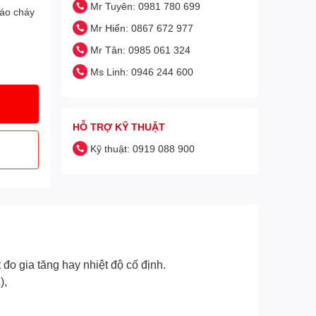
Mr Tuyên: 0981 780 699
báo cháy
Mr Hiển: 0867 672 977
Mr Tân: 0985 061 324
Ms Linh: 0946 244 600
HỖ TRỢ KỸ THUẬT
Kỹ thuật: 0919 088 900
o gia tăng hay nhiệt độ cố định.
),