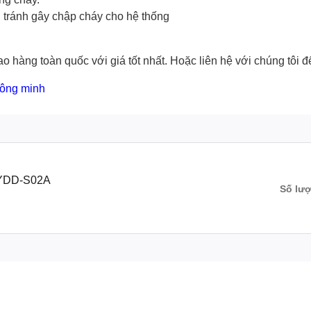
g tránh gây chập cháy cho hệ thống
o hàng toàn quốc với giá tốt nhất. Hoặc
liên hệ với chúng tôi
để
hông minh
g YDD-S02A
Số lư