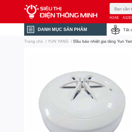
H2AE
A32E
DANH MỤC SẢN PHẨM
Tất 
Trang chủ
/
YUN YANG
/
Đầu báo nhiệt gia tăng Yun Y