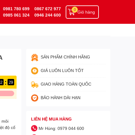
0981 780 699
0867 672 977
0
Giỏ hàng
0985 061 324
0946 244 600
A
SẢN PHẨM CHÍNH HÃNG
GIÁ LUÔN LUÔN TỐT
:
32
29
GIAO HÀNG TOÀN QUỐC
BẢO HÀNH DÀI HẠN
LIÊN HỆ MUA HÀNG
ộ môi
ệt độ cố
Mr Hùng: 0979 044 600