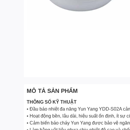
MÔ TẢ SẢN PHẨM
THÔNG SỐ KỸ THUẬT
• Đầu báo nhiệt đa năng Yun Yang YDD-S02A cảm b
• Hoạt động bền, lâu dài, hiệu suất ổn định, ít s
• Cảm biến báo cháy Yun Yang được bảo vệ ngăn 
• Làm bằng vật liệu nhựa chịu nhiệt độ cao và chố