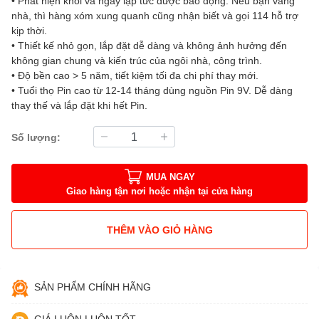
• Phát hiện khói và ngay lập tức được báo động. Nếu bạn vắng
nhà, thì hàng xóm xung quanh cũng nhận biết và gọi 114 hỗ trợ
kịp thời.
• Thiết kế nhỏ gọn, lắp đặt dễ dàng và không ảnh hưởng đến
không gian chung và kiến trúc của ngôi nhà, công trình.
• Độ bền cao > 5 năm, tiết kiệm tối đa chi phí thay mới.
• Tuổi thọ Pin cao từ 12-14 tháng dùng nguồn Pin 9V. Dễ dàng
thay thế và lắp đặt khi hết Pin.
Số lượng:
MUA NGAY
Giao hàng tận nơi hoặc nhận tại cửa hàng
THÊM VÀO GIỎ HÀNG
SẢN PHẨM CHÍNH HÃNG
GIÁ LUÔN LUÔN TỐT