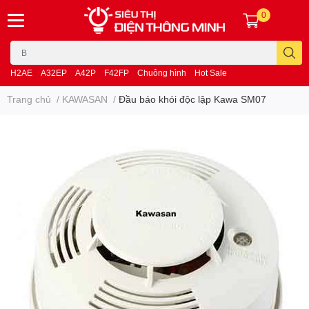
0
H2AE
A32EP
A42P
F42FP
Chuông hình
Hot Sale
Trang chủ
/
KAWASAN
/
Đầu báo khói độc lập Kawa SM07