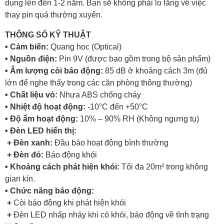
dụng lên đến 1-2 năm. Bạn sẽ không phải lo lắng về việc
thay pin quá thường xuyên.
THÔNG SỐ KỸ THUẬT
• Cảm biến:
Quang học (Optical)
• Nguồn điện:
Pin 9V (được bao gồm trong bộ sản phẩm)
• Âm lượng còi báo động:
85 dB ở khoảng cách 3m (đủ
lớn để nghe thấy trong các căn phòng thông thường)
• Chất liệu vỏ:
Nhựa ABS chống cháy
• Nhiệt độ hoạt động:
-10°C đến +50°C
• Độ ẩm hoạt động:
10% – 90% RH (Không ngưng tụ)
• Đèn LED hiển thị:
+ Đèn xanh:
Đầu báo hoạt động bình thường
+ Đèn đỏ:
Báo động khói
• Khoảng cách phát hiện khói:
Tối đa 20m² trong không
gian kín.
• Chức năng báo động:
+
Còi báo động khi phát hiện khói
+
Đèn LED nhấp nháy khi có khói, báo động về tình trạng