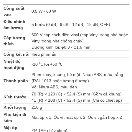
Công suất
0.5 W - 60 W
vào
Điều chỉnh
5 bước (0 dB, -6 dB, -12 dB, -18 dB, OFF)
âm lương
600 V cáp cách điện vinyl (cáp Vinyl trong nhà hoặc
Cáp tương
Vinyl trong nhà chống cháy)
thích
Đường kính lõi: φ0.8 - φ1.6 mm
Cổng kết nối
Kiếu phím ấn
Nhiệt độ
-10 ℃ tới +50 ℃
hoạt động
Phím xoay, khung, bề mặt: Nhựa ABS, màu trắng
Thành phần
(RAL 1013 hoặc tương đương)
Vỏ: Nhựa ABS, màu đen
70 (R) × 120 (C) × 52.4 (S) mm (Gồm cả khung)
Kích thước
41 (R) × 108 (C) × 52.4 (S) mm (Chỉ có chiết áp)
Khối lượng
210 g
Phụ kiện đi
Mặt ôp x 1, Ốc vít mặt ốp x 2, Ốc vít gắn hộp x 2
kèm
Mặt ốp
YP-1AF (Tùy chọn)