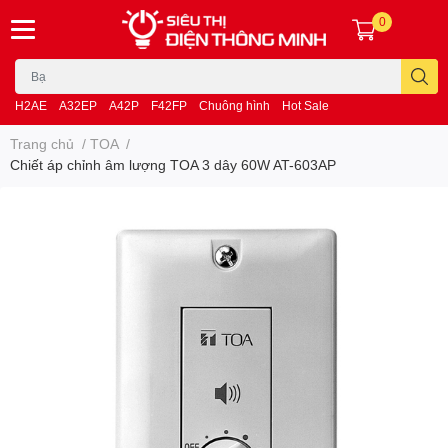
0
H2AE
A32EP
A42P
F42FP
Chuông hình
Hot Sale
Trang chủ
/
TOA
/
Chiết áp chỉnh âm lượng TOA 3 dây 60W AT-603AP