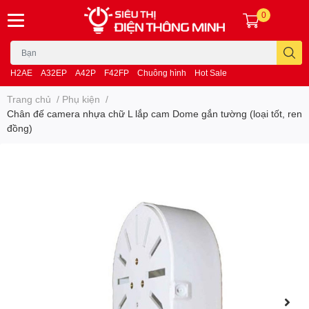
0
H2AE
A32EP
A42P
F42FP
Chuông hình
Hot Sale
Trang chủ
/
Phụ kiện
/
Chân đế camera nhựa chữ L lắp cam Dome gắn tường (loại tốt, ren
đồng)