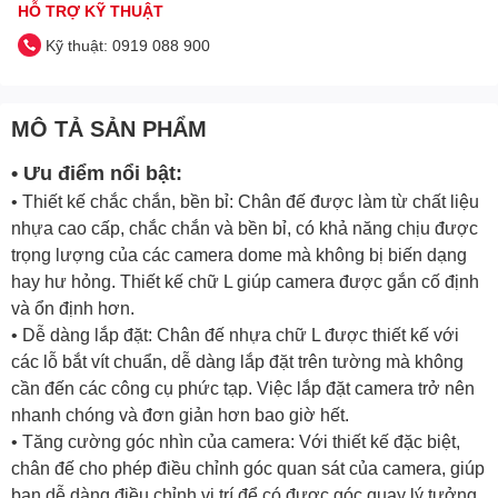
HỖ TRỢ KỸ THUẬT
Kỹ thuật: 0919 088 900
MÔ TẢ SẢN PHẨM
• Ưu điểm nổi bật:
• Thiết kế chắc chắn, bền bỉ: Chân đế được làm từ chất liệu
nhựa cao cấp, chắc chắn và bền bỉ, có khả năng chịu được
trọng lượng của các camera dome mà không bị biến dạng
hay hư hỏng. Thiết kế chữ L giúp camera được gắn cố định
và ổn định hơn.
• Dễ dàng lắp đặt: Chân đế nhựa chữ L được thiết kế với
các lỗ bắt vít chuẩn, dễ dàng lắp đặt trên tường mà không
cần đến các công cụ phức tạp. Việc lắp đặt camera trở nên
nhanh chóng và đơn giản hơn bao giờ hết.
• Tăng cường góc nhìn của camera: Với thiết kế đặc biệt,
chân đế cho phép điều chỉnh góc quan sát của camera, giúp
bạn dễ dàng điều chỉnh vị trí để có được góc quay lý tưởng