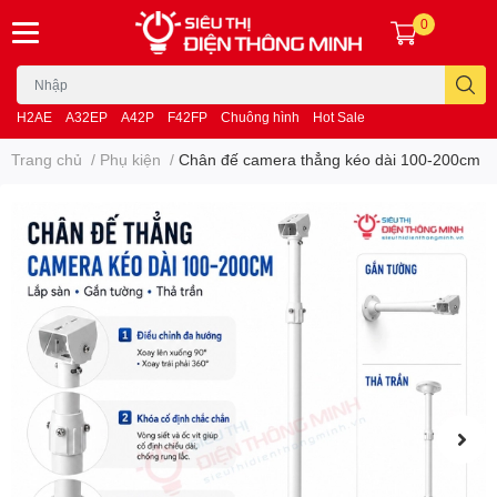
0
H2AE
A32EP
A42P
F42FP
Chuông hình
Hot Sale
Trang chủ
/
Phụ kiện
/
Chân đế camera thẳng kéo dài 100-200cm