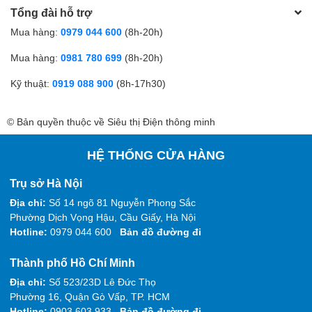
Tổng đài hỗ trợ
Mua hàng:
0979 044 600
(8h-20h)
Mua hàng:
0981 780 699
(8h-20h)
Kỹ thuật:
0919 088 900
(8h-17h30)
© Bản quyền thuộc về Siêu thị Điện thông minh
HỆ THỐNG CỬA HÀNG
Trụ sở Hà Nội
Địa chỉ:
Số 14 ngõ 81 Nguyễn Phong Sắc
Phường Dịch Vọng Hậu, Cầu Giấy, Hà Nội
Hotline:
0979 044 600
Bản đồ đường đi
Thành phố Hồ Chí Minh
Địa chỉ:
Số 523/23D Lê Đức Thọ
Phường 16, Quận Gò Vấp, TP. HCM
Hotline:
0903 603 933
Bản đồ đường đi