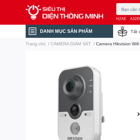
H2AE
A32E
DANH MỤC SẢN PHẨM
Tất 
Trang chủ
/
CAMERA GIÁM SÁT
/
Camera Hikvision Wif