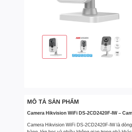
MÔ TẢ SẢN PHẨM
Camera Hikvision WiFi DS-2CD2420F-IW – Camer
Camera Hikvision WiFi DS-2CD2420F-IW là dòng ca
hàng, lớp học và nhiều không gian trong nhà khác.