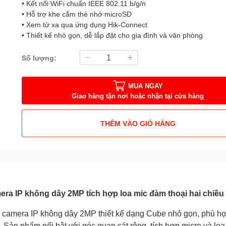
• Kết nối WiFi chuẩn IEEE 802.11 b/g/n
• Hỗ trợ khe cắm thẻ nhớ microSD
• Xem từ xa qua ứng dụng Hik-Connect
• Thiết kế nhỏ gọn, dễ lắp đặt cho gia đình và văn phòng
Số lượng:
MUA NGAY
Giao hàng tận nơi hoặc nhận tại cửa hàng
THÊM VÀO GIỎ HÀNG
a IP không dây 2MP tích hợp loa mic đàm thoại hai chiều
mera IP không dây 2MP thiết kế dạng Cube nhỏ gọn, phù hợp l
 Sản phẩm nổi bật với góc quan sát rộng, tích hợp micro và loa 