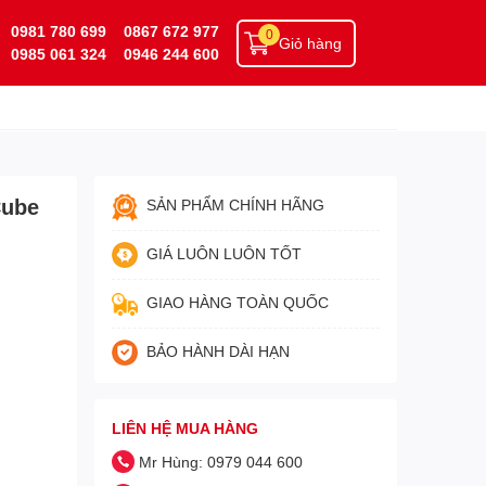
0981 780 699
0867 672 977
0
Giỏ hàng
0985 061 324
0946 244 600
Cube
SẢN PHẨM CHÍNH HÃNG
GIÁ LUÔN LUÔN TỐT
GIAO HÀNG TOÀN QUỐC
BẢO HÀNH DÀI HẠN
LIÊN HỆ MUA HÀNG
Mr Hùng: 0979 044 600