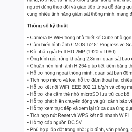
người dùng theo dõi và giao tiếp từ xa dễ dàng qu
cùng nhiều tính năng giám sát thông minh, mang đế
Thông số kỹ thuật
• Camera IP WiFi trong nhà thiết kế Cube nhỏ gọn
• Cảm biến hình ảnh CMOS 1/2.8" Progressive S
• Độ phân giải Full HD 2MP (1920 × 1080)
• Ống kính góc rộng khoảng 2.8mm, quan sát bao 
• Chuẩn nén hình ảnh H.264 giúp tiết kiệm băng t
• Hỗ trợ hồng ngoại thông minh, quan sát ban đ
• Tích hợp micro và loa, hỗ trợ đàm thoại hai chiều
• Hỗ trợ kết nối WiFi IEEE 802.11 b/g/n và cổng
• Hỗ trợ khe cắm thẻ nhớ microSD lưu trữ cục bộ
• Hỗ trợ phát hiện chuyển động và gửi cảnh báo về
• Hỗ trợ xem trực tiếp và xem lại từ xa qua ứng d
• Tích hợp nút Reset và WPS kết nối nhanh WiFi
• Hỗ trợ cấp nguồn DC 5V
• Phù hợp lắp đặt trong nhà: gia đình, văn phòng, 