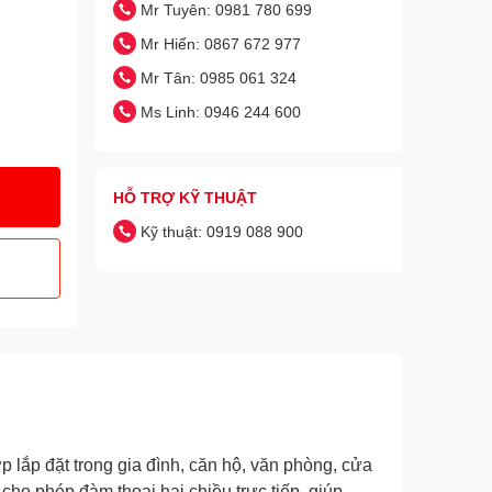
Mr Tuyên: 0981 780 699
Mr Hiển: 0867 672 977
Mr Tân: 0985 061 324
Ms Linh: 0946 244 600
HỖ TRỢ KỸ THUẬT
Kỹ thuật: 0919 088 900
ắp đặt trong gia đình, căn hộ, văn phòng, cửa
cho phép đàm thoại hai chiều trực tiếp, giúp