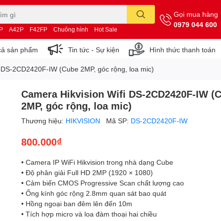
Gọi mua hàng
0979 044 600
P
A42P
F42FP
Chuông hình
Hot Sale
cả sản phẩm
Tin tức - Sự kiện
Hình thức thanh toán
i DS-2CD2420F-IW (Cube 2MP, góc rộng, loa mic)
Camera Hikvision Wifi DS-2CD2420F-IW (
2MP, góc rộng, loa mic)
Thương hiệu:
HIKVISION
Mã SP:
DS-2CD2420F-IW
800.000₫
• Camera IP WiFi Hikvision trong nhà dạng Cube
• Độ phân giải Full HD 2MP (1920 × 1080)
• Cảm biến CMOS Progressive Scan chất lượng cao
• Ống kính góc rộng 2.8mm quan sát bao quát
• Hồng ngoại ban đêm lên đến 10m
• Tích hợp micro và loa đàm thoại hai chiều