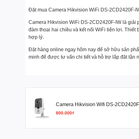
Đặt mua Camera Hikvision WiFi DS-2CD2420F-I
Camera Hikvision WiFi DS-2CD2420F-IW là giải ph
đàm thoại hai chiều và kết nối WiFi tiện lợi. Thiế
hợp lý.
Đặt hàng online ngay hôm nay để sở hữu sản phẩm 
minh để được tư vấn chi tiết và hỗ trợ lắp đặt tận n
Camera Hikvision Wifi DS-2CD2420F
góc rộng, loa mic)
800.000₫