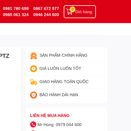
0981 780 699
0867 672 977
0
Giỏ hàng
0985 061 324
0946 244 600
(PTZ
SẢN PHẨM CHÍNH HÃNG
GIÁ LUÔN LUÔN TỐT
GIAO HÀNG TOÀN QUỐC
BẢO HÀNH DÀI HẠN
LIÊN HỆ MUA HÀNG
Mr Hùng: 0979 044 600