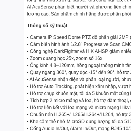
AI AcuSense phân biệt người và phương tiện chính
lượng cao. Sản phẩm chính hãng được phân phối b
Thông số kỹ thuật
• Camera IP Speed Dome PTZ độ phân giải 2MP 
• Cảm biến hình ảnh 1/2.8" Progressive Scan C
• Công nghệ DarkFighter và HIK AI-ISP giảm nhiễu
• Zoom quang học 25x, zoom số 16x
• Ống kính 4.8–120mm, hồng ngoại thông minh t
• Quay ngang 360°, quay dọc -15° đến 90°, hỗ trợ
• AI AcuSense nhận diện và phân loại người, ph
• Hỗ trợ Auto Tracking, phát hiện xâm nhập, vượt 
• Hỗ trợ chụp khuôn mặt, tối đa 5 khuôn mặt cùng 
• Tích hợp 2 micro mảng và loa, hỗ trợ đàm thoại
• Hỗ trợ liên kết với loa mạng và micro mạng Hikv
• Chuẩn nén H.265+/H.265/H.264+/H.264, hỗ trợ 3
• Khe cắm thẻ nhớ MicroSD dung lượng tối đa 5
• Cổng Audio In/Out, Alarm In/Out, mạng RJ45 1