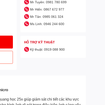
Mr Tuyên: 0981 780 699
Mr Hiển: 0867 672 977
Mr Tân: 0985 061 324
Ms Linh: 0946 244 600
HỖ TRỢ KỸ THUẬT
Kỹ thuật: 0919 088 900
micro
g học 25x giúp giám sát chi tiết các khu vực
ho hình ảnh rõ nét trong điều kiện ánh sáng yếu,