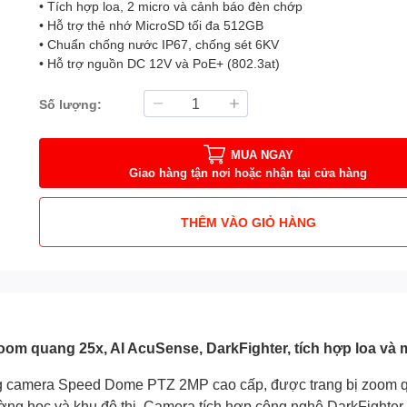
• Tích hợp loa, 2 micro và cảnh báo đèn chớp
• Hỗ trợ thẻ nhớ MicroSD tối đa 512GB
• Chuẩn chống nước IP67, chống sét 6KV
• Hỗ trợ nguồn DC 12V và PoE+ (802.3at)
Số lượng:
MUA NGAY
Giao hàng tận nơi hoặc nhận tại cửa hàng
THÊM VÀO GIỎ HÀNG
m quang 25x, AI AcuSense, DarkFighter, tích hợp loa và 
camera Speed Dome PTZ 2MP cao cấp, được trang bị zoom quan
ờng học và khu đô thị. Camera tích hợp công nghệ DarkFighter c