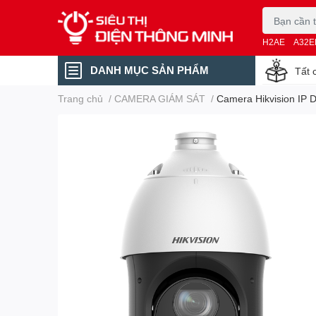
H2AE
A32E
DANH MỤC SẢN PHẨM
Tất 
Trang chủ
/
CAMERA GIÁM SÁT
/
Camera Hikvision IP