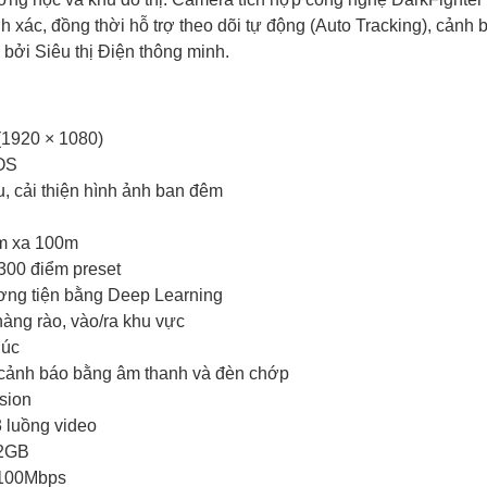
 xác, đồng thời hỗ trợ theo dõi tự động (Auto Tracking), cảnh 
ởi Siêu thị Điện thông minh.
(1920 × 1080)
MOS
, cải thiện hình ảnh ban đêm
ầm xa 100m
 300 điểm preset
ương tiện bằng Deep Learning
hàng rào, vào/ra khu vực
lúc
, cảnh báo bằng âm thanh và đèn chớp
ision
 luồng video
12GB
0/100Mbps