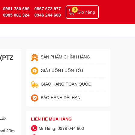
0981 780 699
0867 672 977
0
Giỏ hàng
0985 061 324
0946 244 600
 (PTZ
SẢN PHẨM CHÍNH HÃNG
GIÁ LUÔN LUÔN TỐT
GIAO HÀNG TOÀN QUỐC
BẢO HÀNH DÀI HẠN
 Lux
LIÊN HỆ MUA HÀNG
Mr Hùng: 0979 044 600
goại 20m