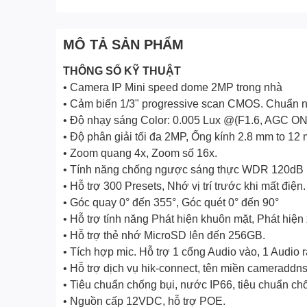
MÔ TẢ SẢN PHẨM
THÔNG SỐ KỸ THUẬT
• Camera IP Mini speed dome 2MP trong nhà
• Cảm biến 1/3" progressive scan CMOS. Chuẩn 
• Độ nhạy sáng Color: 0.005 Lux @(F1.6, AGC ON)
• Độ phân giải tối đa 2MP, Ống kính 2.8 mm to 1
• Zoom quang 4x, Zoom số 16x.
• Tính năng chống ngược sáng thực WDR 120dB
• Hỗ trợ 300 Presets, Nhớ vị trí trước khi mất điện.
• Góc quay 0° đến 355°, Góc quét 0° đến 90°
• Hỗ trợ tính năng Phát hiện khuôn mặt, Phát hiện
• Hỗ trợ thẻ nhớ MicroSD lên đến 256GB.
• Tích hợp mic. Hỗ trợ 1 cổng Audio vào, 1 Audio 
• Hỗ trợ dịch vụ hik-connect, tên miền cameraddns
• Tiêu chuẩn chống bụi, nước IP66, tiêu chuẩn c
• Nguồn cấp 12VDC, hỗ trợ POE.