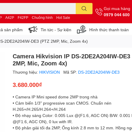
Gọi mua hàng
0979 044 600
P
A42P
F42FP
Chuông hình
Hot Sale
cả sản phẩm
Tin tức - Sự kiện
Hình thức thanh toán
 DS-2DE2A204IW-DE3 (PTZ 2MP, Mic, Zoom 4x)
Camera Hikvision IP DS-2DE2A204IW-DE3
2MP, Mic, Zoom 4x)
Thương hiệu:
HIKVISION
Mã SP:
DS-2DE2A204IW-DE3
3.680.000₫
• Camera IP Mini speed dome 2MP trong nhà
• Cảm biến 1/3" progressive scan CMOS. Chuẩn nén
H.265+/H.265/H.264+/H.264
• Độ nhạy sáng Color: 0.005 Lux @(F1.6, AGC ON) B/W: 0.001
@(F1.6, AGC ON), 0 lux with IR.
• Độ phân giải tối đa 2MP, Ống kính 2.8 mm to 12 mm. Hồng n