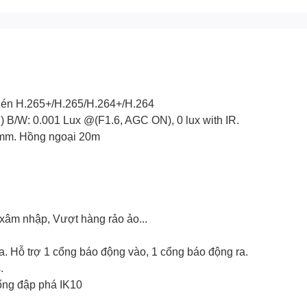
nén H.265+/H.265/H.264+/H.264
 B/W: 0.001 Lux @(F1.6, AGC ON), 0 lux with IR.
2 mm. Hồng ngoại 20m
 xâm nhập, Vượt hàng rảo ảo...
ra. Hỗ trợ 1 cổng báo động vào, 1 cổng báo động ra.
.
hống đập phá IK10