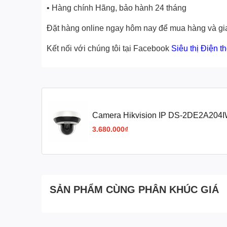
• Hàng chính Hãng, bảo hành 24 tháng
Đặt hàng online ngay hôm nay để mua hàng và gia
Kết nối với chúng tôi tại Facebook
Siêu thị Điện t
Camera Hikvision IP DS-2DE2A204
2MP, Mic, Zoom 4x)
3.680.000₫
SẢN PHẨM CÙNG PHÂN KHÚC GIÁ