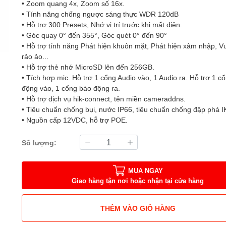
• Zoom quang 4x, Zoom số 16x.
• Tính năng chống ngược sáng thực WDR 120dB
• Hỗ trợ 300 Presets, Nhớ vị trí trước khi mất điện.
• Góc quay 0° đến 355°, Góc quét 0° đến 90°
• Hỗ trợ tính năng Phát hiện khuôn mặt, Phát hiện xâm nhập, 
rảo ảo...
• Hỗ trợ thẻ nhớ MicroSD lên đến 256GB.
• Tích hợp mic. Hỗ trợ 1 cổng Audio vào, 1 Audio ra. Hỗ trợ 1 c
động vào, 1 cổng báo động ra.
• Hỗ trợ dịch vụ hik-connect, tên miền cameraddns.
• Tiêu chuẩn chống bụi, nước IP66, tiêu chuẩn chống đập phá 
• Nguồn cấp 12VDC, hỗ trợ POE.
Số lượng:
MUA NGAY
Giao hàng tận nơi hoặc nhận tại cửa hàng
THÊM VÀO GIỎ HÀNG