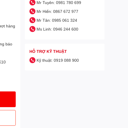
Mr Tuyên: 0981 780 699
Mr Hiển: 0867 672 977
Mr Tân: 0985 061 324
Vượt hàng
Ms Linh: 0946 244 600
ổng báo
HỖ TRỢ KỸ THUẬT
Kỹ thuật: 0919 088 900
IK10