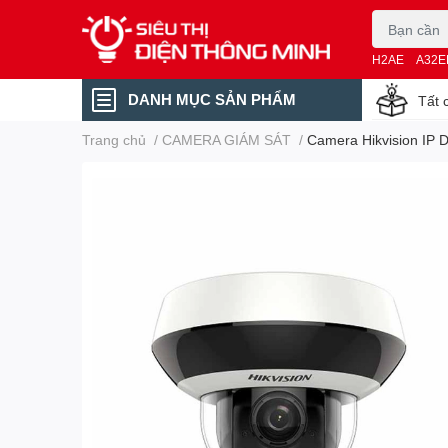
H2AE
A32E
DANH MỤC SẢN PHẨM
Tất 
Trang chủ
/
CAMERA GIÁM SÁT
/
Camera Hikvision IP