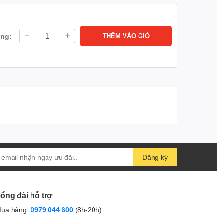
ợng:
THÊM VÀO GIỎ
Đăng ký
ổng đài hỗ trợ
ua hàng:
0979 044 600
(8h-20h)