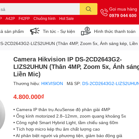
Gọi mua hàng
0979 044 600
P
A42P
F42FP
Chuông hình
Hot Sale
cả sản phẩm
Tin tức - Sự kiện
Hình thức thanh toán
 DS-2CD2643G2-LIZS2UHUN (Thân 4MP, Zoom 5x, Ánh sáng kép, Liền 
Camera Hikvision IP DS-2CD2643G2-
LIZS2UHUN (Thân 4MP, Zoom 5x, Ánh sáng
Liền Mic)
Thương hiệu:
HIKVISION
Mã SP:
DS-2CD2643G2-LIZS2UHU
4.800.000₫
• Camera IP thân trụ AcuSense độ phân giải 4MP
• Ống kính motorized 2.8–12mm, zoom quang khoảng 5x
• Công nghệ Smart Hybrid Light, tầm chiếu sáng 60m
• Tích hợp micro kép thu âm chất lượng cao
• AI phân biệt người và phương tiện, giảm báo động giả