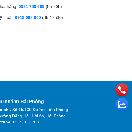
ua hàng:
0981 780 699
(8h-20h)
ỹ thuật:
0919 088 900
(8h-17h30)
hi nhánh Hải Phòng
a chỉ:
Số 15/100 Đường Tiền Phong
ường Đằng Hải, Hải An, Hải Phòng
otline:
0975 912 768