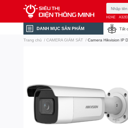
H2AE
A32E
DANH MỤC SẢN PHẨM
Tất 
Trang chủ
/
CAMERA GIÁM SÁT
/
Camera Hikvision IP