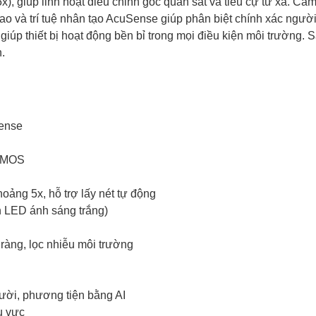
 giúp linh hoạt điều chỉnh góc quan sát và tiêu cự từ xa. Ca
cao và trí tuệ nhân tạo AcuSense giúp phân biệt chính xác ngườ
giúp thiết bị hoạt động bền bỉ trong mọi điều kiện môi trường.
.
Sense
 CMOS
oảng 5x, hỗ trợ lấy nét tự động
n LED ánh sáng trắng)
 ràng, lọc nhiễu môi trường
ười, phương tiện bằng AI
u vực