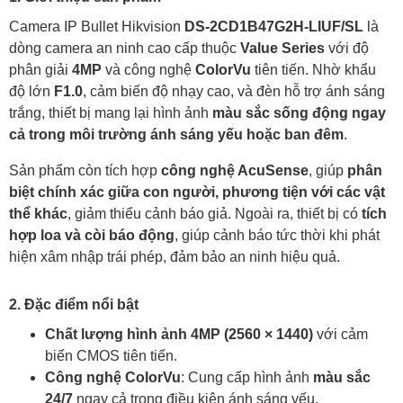
Camera IP Bullet Hikvision
DS-2CD1B47G2H-LIUF/SL
là
dòng camera an ninh cao cấp thuộc
Value Series
với độ
phân giải
4MP
và công nghệ
ColorVu
tiên tiến. Nhờ khẩu
độ lớn
F1.0
, cảm biến độ nhạy cao, và đèn hỗ trợ ánh sáng
trắng, thiết bị mang lại hình ảnh
màu sắc sống động ngay
cả trong môi trường ánh sáng yếu hoặc ban đêm
.
Sản phẩm còn tích hợp
công nghệ AcuSense
, giúp
phân
biệt chính xác giữa con người, phương tiện với các vật
thể khác
, giảm thiểu cảnh báo giả. Ngoài ra, thiết bị có
tích
hợp loa và còi báo động
, giúp cảnh báo tức thời khi phát
hiện xâm nhập trái phép, đảm bảo an ninh hiệu quả.
2. Đặc điểm nổi bật
Chất lượng hình ảnh 4MP (2560 × 1440)
với cảm
biến CMOS tiên tiến.
Công nghệ ColorVu
: Cung cấp hình ảnh
màu sắc
24/7
ngay cả trong điều kiện ánh sáng yếu.