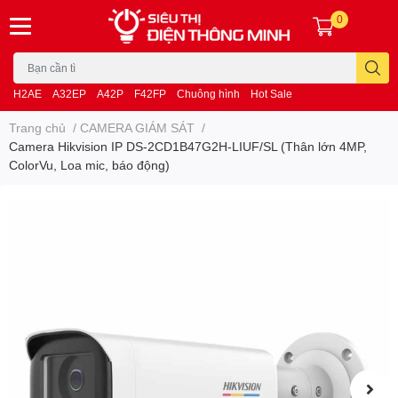
0
H2AE
A32EP
A42P
F42FP
Chuông hình
Hot Sale
Trang chủ
/
CAMERA GIÁM SÁT
/
Camera Hikvision IP DS-2CD1B47G2H-LIUF/SL (Thân lớn 4MP,
ColorVu, Loa mic, báo động)