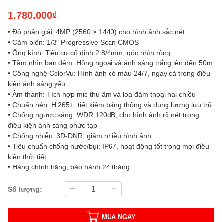
1.780.000₫
• Độ phân giải: 4MP (2560 × 1440) cho hình ảnh sắc nét
• Cảm biến: 1/3″ Progressive Scan CMOS
• Ống kính: Tiêu cự cố định 2.8/4mm, góc nhìn rộng
• Tầm nhìn ban đêm: Hồng ngoại và ánh sáng trắng lên đến 50m
• Công nghệ ColorVu: Hình ảnh có màu 24/7, ngay cả trong điều
kiện ánh sáng yếu
• Âm thanh: Tích hợp mic thu âm và loa đàm thoại hai chiều
• Chuẩn nén: H.265+, tiết kiệm băng thông và dung lượng lưu trữ
• Chống ngược sáng: WDR 120dB, cho hình ảnh rõ nét trong
điều kiện ánh sáng phức tạp
• Chống nhiễu: 3D-DNR, giảm nhiễu hình ảnh
• Tiêu chuẩn chống nước/bụi: IP67, hoạt động tốt trong mọi điều
kiện thời tiết
• Hàng chính hãng, bảo hành 24 tháng
Số lượng:
MUA NGAY