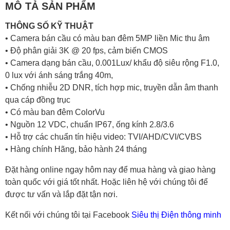
MÔ TẢ SẢN PHẨM
THÔNG SỐ KỸ THUẬT
• Camera bán cầu có màu ban đêm 5MP liền Mic thu âm
• Độ phân giải 3K @ 20 fps, cảm biến CMOS
• Camera dạng bán cầu, 0.001Lux/ khẩu độ siêu rộng F1.0,
0 lux với ánh sáng trắng 40m,
• Chống nhiễu 2D DNR, tích hợp mic, truyền dẫn âm thanh
qua cáp đồng trục
• Có màu ban đêm ColorVu
• Nguồn 12 VDC, chuẩn IP67, ống kính 2.8/3.6
• Hỗ trợ các chuẩn tín hiệu video: TVI/AHD/CVI/CVBS
• Hàng chính Hãng, bảo hành 24 tháng
Đặt hàng online ngay hôm nay để mua hàng và giao hàng
toàn quốc với giá tốt nhất. Hoặc
liên hệ với chúng tôi
để
được tư vấn và lắp đặt tận nơi.
Kết nối với chúng tôi tại Facebook
Siêu thị Điện thông minh