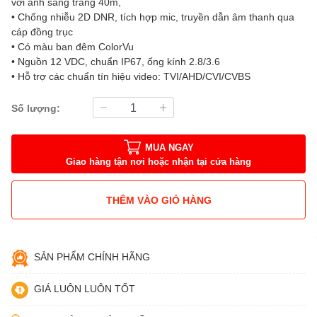
với ánh sáng trắng 40m,
• Chống nhiễu 2D DNR, tích hợp mic, truyền dẫn âm thanh qua
cáp đồng trục
• Có màu ban đêm ColorVu
• Nguồn 12 VDC, chuẩn IP67, ống kính 2.8/3.6
• Hỗ trợ các chuẩn tín hiệu video: TVI/AHD/CVI/CVBS
Số lượng:
MUA NGAY
Giao hàng tận nơi hoặc nhận tại cửa hàng
THÊM VÀO GIỎ HÀNG
SẢN PHẨM CHÍNH HÃNG
GIÁ LUÔN LUÔN TỐT