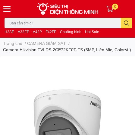
0
H2AE
A32EP
A42P
F42FP
Chuông hình
Hot Sale
Trang chủ
/
CAMERA GIÁM SÁT
/
Camera Hikvision TVI DS-2CE72KF0T-FS (5MP, Liền Mic, ColorVu)