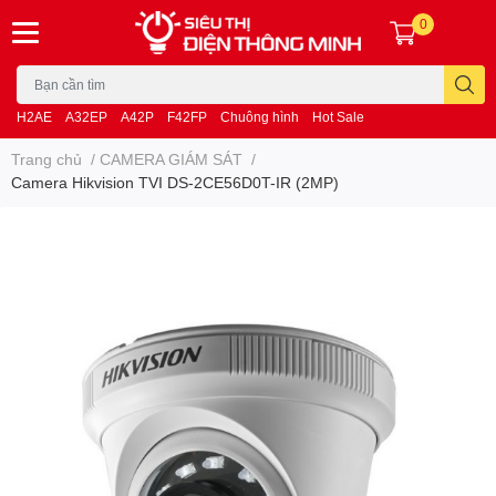
0
H2AE
A32EP
A42P
F42FP
Chuông hình
Hot Sale
Trang chủ
/
CAMERA GIÁM SÁT
/
Camera Hikvision TVI DS-2CE56D0T-IR (2MP)