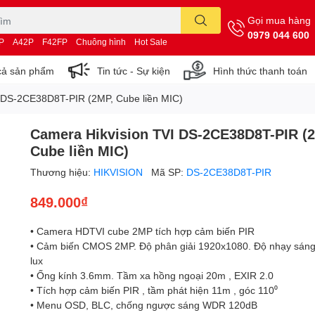
Gọi mua hàng
0979 044 600
P
A42P
F42FP
Chuông hình
Hot Sale
cả sản phẩm
Tin tức - Sự kiện
Hình thức thanh toán
 DS-2CE38D8T-PIR (2MP, Cube liền MIC)
Camera Hikvision TVI DS-2CE38D8T-PIR (
Cube liền MIC)
Thương hiệu:
HIKVISION
Mã SP:
DS-2CE38D8T-PIR
849.000₫
• Camera HDTVI cube 2MP tích hợp cảm biến PIR
• Cảm biến CMOS 2MP. Độ phân giải 1920x1080. Độ nhạy sán
lux
• Ống kính 3.6mm. Tầm xa hồng ngoại 20m , EXIR 2.0
• Tích hợp cảm biến PIR , tầm phát hiện 11m , góc 110⁰
• Menu OSD, BLC, chống ngược sáng WDR 120dB