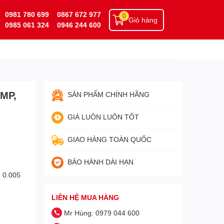
0981 780 699
0867 672 977
0
Giỏ hàng
0985 061 324
0946 244 600
2MP,
SẢN PHẨM CHÍNH HÃNG
GIÁ LUÔN LUÔN TỐT
GIAO HÀNG TOÀN QUỐC
BẢO HÀNH DÀI HẠN
g 0.005
LIÊN HỆ MUA HÀNG
Mr Hùng: 0979 044 600