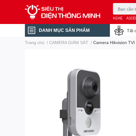
H2AE
A32E
DANH MỤC SẢN PHẨM
Tất 
Trang chủ
/
CAMERA GIÁM SÁT
/
Camera Hikvision TVI