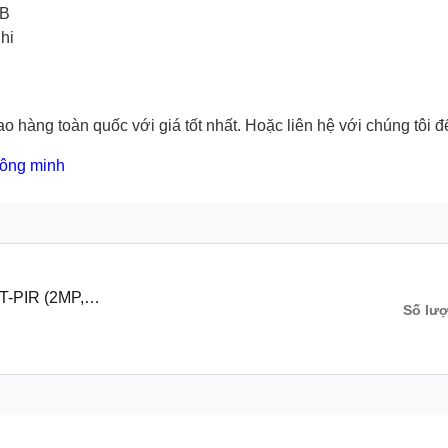
dB
hi
o hàng toàn quốc với giá tốt nhất. Hoặc
liên hệ với chúng tôi
để
hông minh
T-PIR (2MP,
Số lư