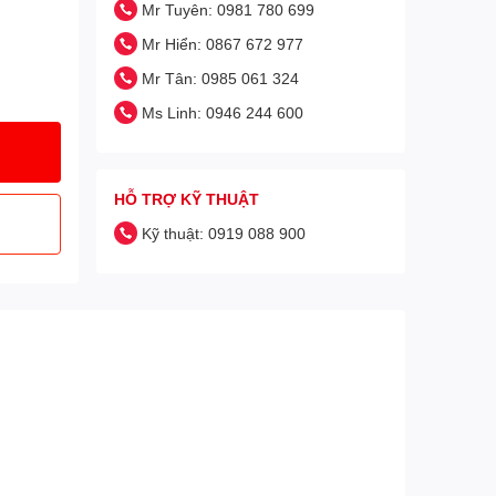
Mr Tuyên: 0981 780 699
Mr Hiển: 0867 672 977
Mr Tân: 0985 061 324
Ms Linh: 0946 244 600
HỖ TRỢ KỸ THUẬT
Kỹ thuật: 0919 088 900