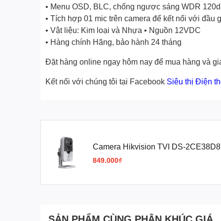
• Menu OSD, BLC, chống ngược sáng WDR 120
• Tích hợp 01 mic trên camera để kết nối với đầu g
• Vật liệu: Kim loại và Nhựa • Nguồn 12VDC
• Hàng chính Hãng, bảo hành 24 tháng
Đặt hàng online ngay hôm nay để mua hàng và gia
Kết nối với chúng tôi tại Facebook
Siêu thị Điện t
Camera Hikvision TVI DS-2CE38D8
Cube liền MIC)
849.000₫
SẢN PHẨM CÙNG PHÂN KHÚC GIÁ