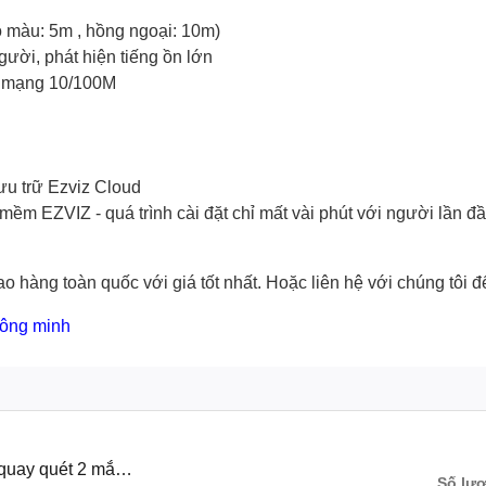
 màu: 5m , hồng ngoại: 10m)
gười, phát hiện tiếng ồn lớn
ng mạng 10/100M
lưu trữ Ezviz Cloud
̀m EZVIZ - quá trình cài đặt chỉ mất vài phút với người lần đâ
o hàng toàn quốc với giá tốt nhất. Hoặc
liên hệ với chúng tôi
để
hông minh
uay quét 2 mắt x
Số lư