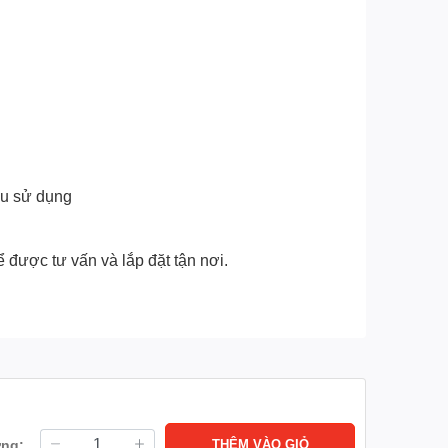
̀u sử dụng
 được tư vấn và lắp đặt tận nơi.
ợng:
THÊM VÀO GIỎ