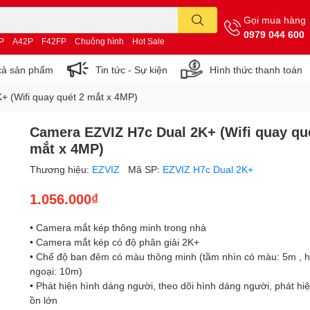
Gọi mua hàng
0979 044 600
P
A42P
F42FP
Chuông hình
Hot Sale
cả sản phẩm
Tin tức - Sự kiện
Hình thức thanh toán
 (Wifi quay quét 2 mắt x 4MP)
Camera EZVIZ H7c Dual 2K+ (Wifi quay qu
mắt x 4MP)
Thương hiệu:
EZVIZ
Mã SP:
EZVIZ H7c Dual 2K+
1.056.000₫
• Camera mắt kép thông minh trong nhà
• Camera mắt kép có độ phân giải 2K+
• Chế độ ban đêm có màu thông minh (tầm nhìn có màu: 5m , 
ngoại: 10m)
• Phát hiện hình dáng người, theo dõi hình dáng người, phát hiệ
ồn lớn