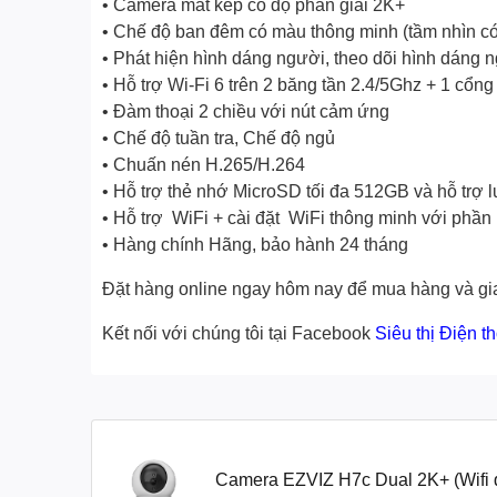
• Camera mắt kép có độ phân giải 2K+
• Chế độ ban đêm có màu thông minh (tầm nhìn có
• Phát hiện hình dáng người, theo dõi hình dáng n
• Hỗ trợ Wi-Fi 6 trên 2 băng tần 2.4/5Ghz + 1 cổ
• Đàm thoại 2 chiều với nút cảm ứng
• Chế độ tuần tra, Chế độ ngủ
• Chuấn nén H.265/H.264
• Hỗ trợ thẻ nhớ MicroSD tối đa 512GB và hỗ trợ 
• Hỗ trợ WiFi + cài đặt WiFi thông minh với phần mê
• Hàng chính Hãng, bảo hành 24 tháng
Đặt hàng online ngay hôm nay để mua hàng và gia
Kết nối với chúng tôi tại Facebook
Siêu thị Điện t
Camera EZVIZ H7c Dual 2K+ (Wifi q