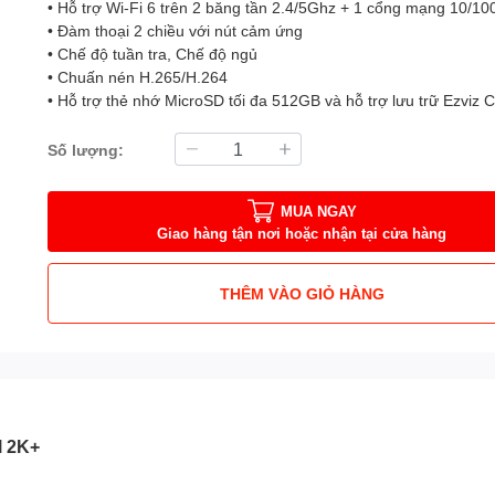
• Hỗ trợ Wi-Fi 6 trên 2 băng tần 2.4/5Ghz + 1 cổng mạng 10/1
• Đàm thoại 2 chiều với nút cảm ứng
• Chế độ tuần tra, Chế độ ngủ
• Chuấn nén H.265/H.264
• Hỗ trợ thẻ nhớ MicroSD tối đa 512GB và hỗ trợ lưu trữ Ezviz 
Số lượng:
MUA NGAY
Giao hàng tận nơi hoặc nhận tại cửa hàng
THÊM VÀO GIỎ HÀNG
 2K+