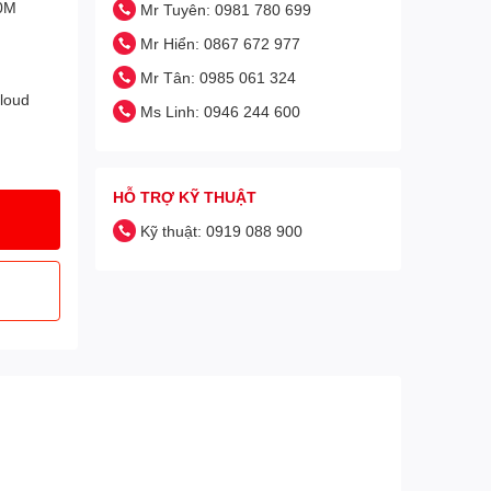
00M
Mr Tuyên: 0981 780 699
Mr Hiển: 0867 672 977
Mr Tân: 0985 061 324
Cloud
Ms Linh: 0946 244 600
HỖ TRỢ KỸ THUẬT
Kỹ thuật: 0919 088 900