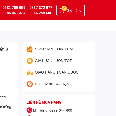
0981 780 699
0867 672 977
0
Giỏ hàng
0985 061 324
0946 244 600
ét 2
SẢN PHẨM CHÍNH HÃNG
GIÁ LUÔN LUÔN TỐT
GIAO HÀNG TOÀN QUỐC
BẢO HÀNH DÀI HẠN
hồng
LIÊN HỆ MUA HÀNG
n tiếng
Mr Hùng: 0979 044 600