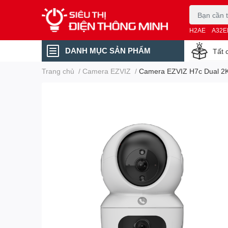
H2AE
A32E
DANH MỤC SẢN PHẨM
Tất 
Trang chủ
/
Camera EZVIZ
/
Camera EZVIZ H7c Dual 2K+