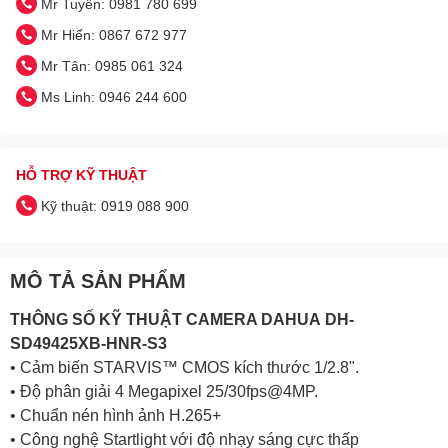
Mr Tuyên: 0981 780 699
Mr Hiển: 0867 672 977
Mr Tân: 0985 061 324
Ms Linh: 0946 244 600
HỖ TRỢ KỸ THUẬT
Kỹ thuật: 0919 088 900
MÔ TẢ SẢN PHẨM
THÔNG SỐ KỸ THUẬT
CAMERA DAHUA
DH-
SD49425XB-HNR-S3
• Cảm biến STARVIS™ CMOS kích thước 1/2.8".
• Độ phân giải 4 Megapixel 25/30fps@4MP.
• Chuẩn nén hình ảnh H.265+
• Công nghệ Startlight với độ nhạy sáng cực thấp