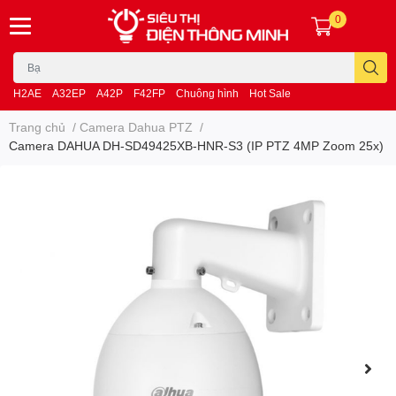
0
H2AE
A32EP
A42P
F42FP
Chuông hình
Hot Sale
Trang chủ
/
Camera Dahua PTZ
/
Camera DAHUA DH-SD49425XB-HNR-S3 (IP PTZ 4MP Zoom 25x)