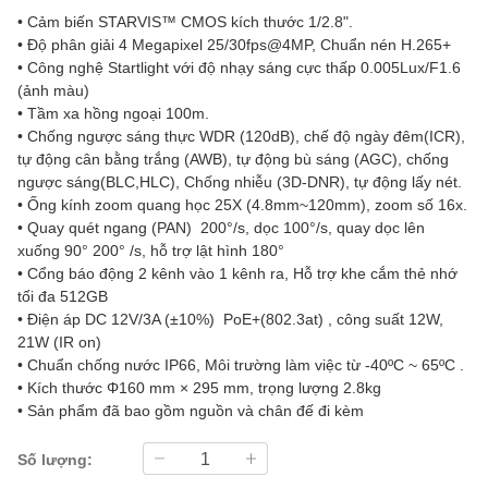
• Cảm biến STARVIS™ CMOS kích thước 1/2.8".
• Độ phân giải 4 Megapixel 25/30fps@4MP, Chuẩn nén H.265+
• Công nghệ Startlight với độ nhạy sáng cực thấp 0.005Lux/F1.6
(ảnh màu)
• Tầm xa hồng ngoại 100m.
• Chống ngược sáng thực WDR (120dB), chế độ ngày đêm(ICR),
tự động cân bằng trắng (AWB), tự động bù sáng (AGC), chống
ngược sáng(BLC,HLC), Chống nhiễu (3D-DNR), tự động lấy nét.
• Ống kính zoom quang học 25X (4.8mm~120mm), zoom số 16x.
• Quay quét ngang (PAN) 200°/s, dọc 100°/s, quay dọc lên
xuống 90° 200° /s, hỗ trợ lật hình 180°
• Cổng báo động 2 kênh vào 1 kênh ra, Hỗ trợ khe cắm thẻ nhớ
tối đa 512GB
• Điện áp DC 12V/3A (±10%) PoE+(802.3at) , công suất 12W,
21W (IR on)
• Chuẩn chống nước IP66, Môi trường làm việc từ -40ºC ~ 65ºC .
• Kích thước Φ160 mm × 295 mm, trọng lượng 2.8kg
• Sản phẩm đã bao gồm nguồn và chân đế đi kèm
Số lượng: