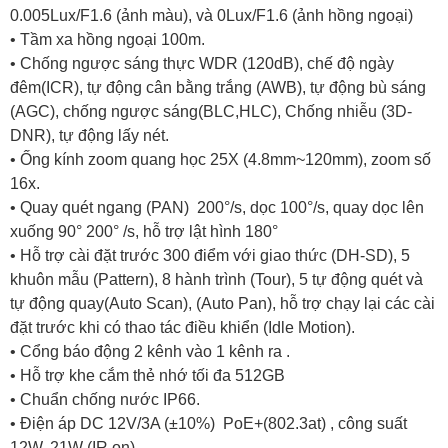
0.005Lux/F1.6 (ảnh màu), và 0Lux/F1.6 (ảnh hồng ngoại)
• Tầm xa hồng ngoại 100m.
• Chống ngược sáng thực WDR (120dB), chế độ ngày
đêm(ICR), tự động cân bằng trắng (AWB), tự động bù sáng
(AGC), chống ngược sáng(BLC,HLC), Chống nhiễu (3D-
DNR), tự động lấy nét.
• Ống kính zoom quang học 25X (4.8mm~120mm), zoom số
16x.
• Quay quét ngang (PAN) 200°/s, dọc 100°/s, quay dọc lên
xuống 90° 200° /s, hỗ trợ lật hình 180°
• Hỗ trợ cài đặt trước 300 điểm với giao thức (DH-SD), 5
khuôn mẫu (Pattern), 8 hành trình (Tour), 5 tự động quét và
tự động quay(Auto Scan), (Auto Pan), hỗ trợ chạy lại các cài
đặt trước khi có thao tác điều khiển (Idle Motion).
• Cổng báo động 2 kênh vào 1 kênh ra .
• Hỗ trợ khe cắm thẻ nhớ tối đa 512GB
• Chuẩn chống nước IP66.
• Điện áp DC 12V/3A (±10%) PoE+(802.3at) , công suất
12W, 21W (IR on)